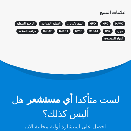
مستشعر R454B
علامات المنتج
حلنا
HAVC
HFC
HFO
الهيدروكربون
العملية الصناعية
الوحدة النمطية
الكشف عن تسرب التبريد لأنظمة HVAC
هو ن
R32
R134A
R290
R410A
R454B
مراقبة السلامة
مراقبة مبرد السلسلة الباردة
أشباه الموصلات
مراقبة نظام تبريد مركز البيانات
مراقبة سلامة التبريد للتخزين البارد
مراقبة غاز التبريد الصناعي
عرض المزيد
تابعنا
لست متأكدا
أي مستشعر
هل
أليس كذلك؟
احصل على استشارة أولية مجانية الآن