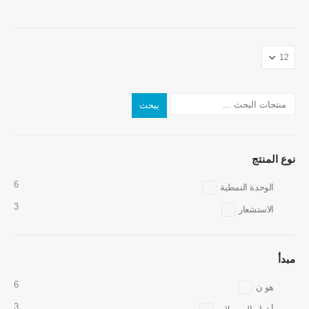
يبحث
نوع المنتج
6
الوحدة النمطية
3
الاستشعار
مبدأ
اتصل بنا
6
هو ن
عنوان
: No.299 Jinsuo Road ، منطقة التكنولوجيا الفائقة الوطنية ، Zhengzhou
3