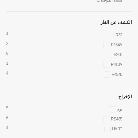
أشباه الموصلات
هاتف
:
0086-371-67169097
بريد إلكتروني
:
cece@winsensor.com
الكشف عن الغاز
Whatsapp
: +
8618595618735
4
R32
WeChat
: 18569903598
2
R134A
9
R290
1
R410A
4
R454b
Whatsapp
WeChat
المنتجات الساخنة
الإخراج
مستشعر R290
5
بوم
مستشعر R454B
6
RS485
مستشعر R32
4
UART
مستشعر R410