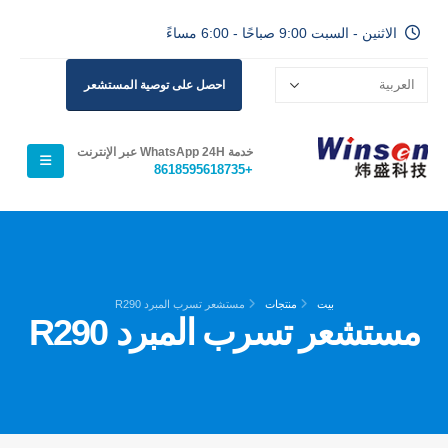
الاثنين - السبت 9:00 صباحًا - 6:00 مساءً
احصل على توصية المستشعر
خدمة WhatsApp 24H عبر الإنترنت
+8618595618735
بيت
منتجات
مستشعر تسرب المبرد R290
مستشعر تسرب المبرد R290