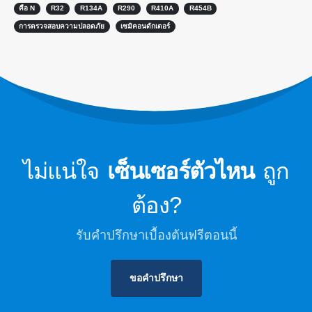
คือ N
R32
R134A
R290
R410A
R454B
ศูนย์ข้อมูล
การตรวจสอบความปลอดภัย
เซมิคอนดักเตอร์
การตรวจสอบความปลอดภัยของสาร
ทำความเย็นสำหรับห้องเย็น
การตรวจสอบก๊าซทำความเย็น
อุตสาหกรรม
ดูเพิ่มเติม
ติดตามเรา
ไม่แน่ใจ
เซ็นเซอร์ตัวไหน
ถูก
ต้อง?
รับคำปรึกษาเบื้องต้นฟรีตอนนี้
ขอคำปรึกษา
วินเซ่น. © 2026 สงวนลิขสิทธิ์
นโยบายความเป็นส่วนตัว