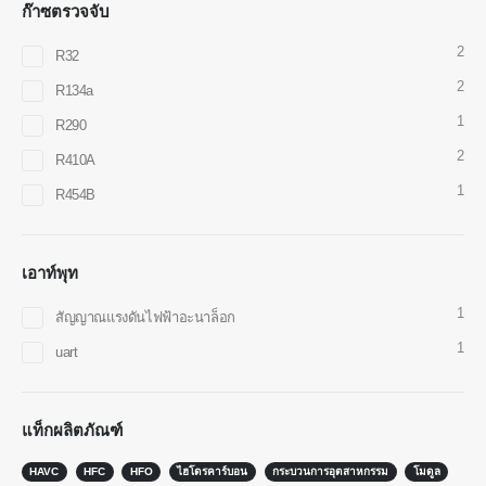
ก๊าซตรวจจับ
2
R32
2
R134a
Wechat
Whatsapp
1
สินค้าร้อน
R290
2
R410A
เซ็นเซอร์ R290
1
R454B
เซ็นเซอร์ R454B
เซ็นเซอร์ R32
เอาท์พุท
เซ็นเซอร์ R410
เซ็นเซอร์ R454B
1
สัญญาณแรงดันไฟฟ้าอะนาล็อก
ทางออกของเรา
1
uart
การตรวจจับการรั่วไหลของสารทำความ
เย็นสำหรับระบบ HVAC
แท็กผลิตภัณฑ์
การตรวจสอบสารทำความเย็นโซ่เย็น
HAVC
HFC
HFO
ไฮโดรคาร์บอน
กระบวนการอุตสาหกรรม
โมดูล
การตรวจสอบระบบระบายความร้อนของ