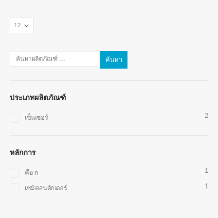
ค้นหา
ติดต่อเรา
ประเภทผลิตภัณฑ์
ที่อยู่
: No.299 Jinsuo Road, National High-Tech Zone, Zhengzhou
2
เซ็นเซอร์
โทร
-
0086-371-67169097
อีเมล
-
cece@winsensor.com
หลักการ
Whatsapp
-
8618595618735
1
คือ n
Wechat
: 18569903598
1
เซมิคอนดักเตอร์