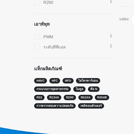
1
R290
แสดง:
เอาท์พุท
1
PWM
1
ระดับทีทีแอล
ติดต่อเรา
สินค้าร
เซ็นเซอร์
แท็กผลิตภัณฑ์
ที่อยู่
: No.299 Jinsuo Road, National High-Tech
Zone, Zhengzhou
เซ็นเซอร
HAVC
HFC
HFO
ไฮโดรคาร์บอน
โทร
-
0086-371-67169097
เซ็นเซอร์
กระบวนการอุตสาหกรรม
โมดูล
คือ N
อีเมล
-
cece@winsensor.com
R32
R134A
R290
R410A
R454B
เซ็นเซอร์
การตรวจสอบความปลอดภัย
เซมิคอนดักเตอร์
Whatsapp
-
8618595618735
เซ็นเซอร
Wechat
: 18569903598