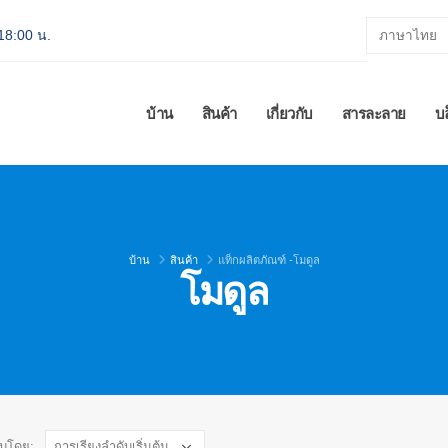
 18:00 น.
บ้าน
สินค้า
เกี่ยวกับ
สารละลาย
บ
บ้าน
สินค้า
แท็กผลิตภัณฑ์ -
โมดูล
โมดูล
ับโดย: