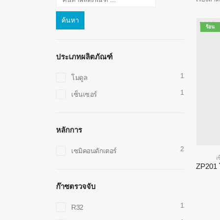
ค้นหา
ร้อน
ประเภทผลิตภัณฑ์
1
โมดูล
1
เซ็นเซอร์
หลักการ
2
เซมิคอนดักเตอร์
เ
ก๊าซตรวจจับ
1
R32