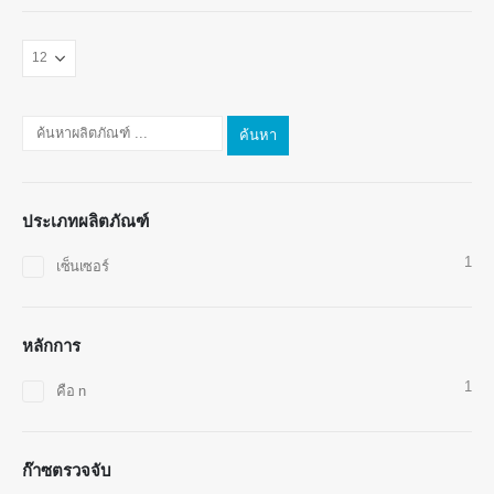
ติดต่อเรา
ที่อยู่
: No.299 Jinsuo Road, National High-Tech Zone, Zhengzhou
ค้นหา
โทร
-
0086-371-67169097
อีเมล
-
cece@winsensor.com
ประเภทผลิตภัณฑ์
Whatsapp
-
8618595618735
1
เซ็นเซอร์
Wechat
: 18569903598
หลักการ
1
คือ n
Wechat
Whatsapp
ก๊าซตรวจจับ
สินค้าร้อน