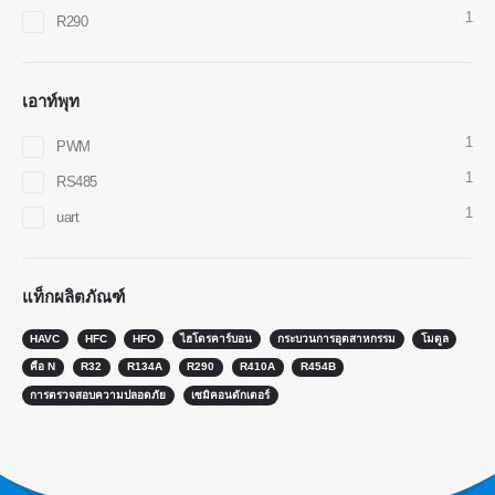
1
R290
เซ็นเซอร์ R290
เซ็นเซอร์ R454B
เอาท์พุท
เซ็นเซอร์ R32
เซ็นเซอร์ R410
1
PWM
เซ็นเซอร์ R454B
1
RS485
ทางออกของเรา
1
uart
การตรวจจับการรั่วไหลของสารทำความ
เย็นสำหรับระบบ HVAC
แท็กผลิตภัณฑ์
การตรวจสอบสารทำความเย็นโซ่เย็น
HAVC
HFC
HFO
ไฮโดรคาร์บอน
กระบวนการอุตสาหกรรม
โมดูล
การตรวจสอบระบบระบายความร้อนของ
คือ N
R32
R134A
R290
R410A
R454B
ศูนย์ข้อมูล
การตรวจสอบความปลอดภัย
เซมิคอนดักเตอร์
การตรวจสอบความปลอดภัยของสาร
ทำความเย็นสำหรับห้องเย็น
การตรวจสอบก๊าซทำความเย็น