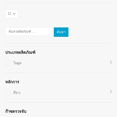
ติดต่อเรา
ที่อยู่
: No.299 Jinsuo Road, National High-Tech Zone, Zhengzhou
ค้นหา
โทร
-
0086-371-67169097
อีเมล
-
cece@winsensor.com
ประเภทผลิตภัณฑ์
Whatsapp
-
8618595618735
1
โมดูล
Wechat
: 18569903598
หลักการ
1
คือ n
Wechat
Whatsapp
ก๊าซตรวจจับ
สินค้าร้อน