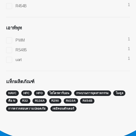
1
R454B
เซ็นเซอร์ R290
เซ็นเซอร์ R454B
เอาท์พุท
เซ็นเซอร์ R32
เซ็นเซอร์ R410
1
PWM
เซ็นเซอร์ R454B
1
RS485
ทางออกของเรา
1
uart
การตรวจจับการรั่วไหลของสารทำความ
เย็นสำหรับระบบ HVAC
แท็กผลิตภัณฑ์
การตรวจสอบสารทำความเย็นโซ่เย็น
HAVC
HFC
HFO
ไฮโดรคาร์บอน
กระบวนการอุตสาหกรรม
โมดูล
การตรวจสอบระบบระบายความร้อนของ
คือ N
R32
R134A
R290
R410A
R454B
ศูนย์ข้อมูล
การตรวจสอบความปลอดภัย
เซมิคอนดักเตอร์
การตรวจสอบความปลอดภัยของสาร
ทำความเย็นสำหรับห้องเย็น
การตรวจสอบก๊าซทำความเย็น