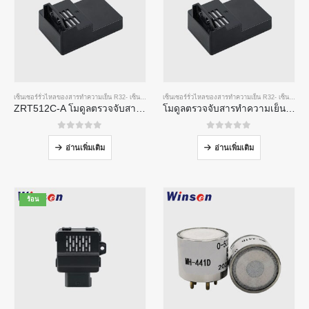
เซ็นเซอร์รั่วไหลของสารทำความเย็น R32
-
เซ็นเซอร์รั่วไหลของสารทำความเย็น R290
เซ็นเซอร์รั่วไหลของสารทำความเย็น R32
-
เซ็นเซอร์รั่วไหลของ
-
เซ็นเซอร์รั่วไหลของสารทำความเย็น R290
ZRT512C-A โมดูลตรวจจับสารทำความเย็น | เซ็นเซอร์ก๊าซ NDIR สำหรับ R32, R454B, R290 | แหล่งจ่ายไฟแรงดันไฟฟ้ากว้าง
โมดูลตรวจจับสารทำความเย็น ZRT512C-B เซ็นเซอร์ก๊าซ NDIR แรงดันไฟฟ้าต่ำสำหรับ R32, R454B, R290
0
จาก 5
0
จาก 5
อ่านเพิ่มเติม
อ่านเพิ่มเติม
ร้อน