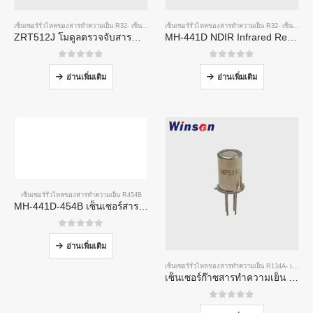
เซ็นเซอร์รั่วไหลของสารทำความเย็น R32
-
เซ็นเซอร์รั่วไหลของสารทำความเย็น R290
เซ็นเซอร์รั่วไหลของสารทำความเย็น R32
-
เซ็นเซอร์รั่วไหลของ
-
เซ็นเซอร์รั่วไหลของสารทำความเย็น R134A
ZRT512J โมดูลตรวจจับสารทำความเย็น | เซ็นเซอร์ก๊าซ NDIR สำหรับ R32, R454B, R290 | การสื่อสาร RS485
MH-441D NDIR Infrared Refrigerant Sensor | High Sensitivity | HVAC & Industrial Safety | Long Lifespan
0
จาก 5
0
จาก 5
อ่านเพิ่มเติม
อ่านเพิ่มเติม
เซ็นเซอร์รั่วไหลของสารทำความเย็น R454B
MH-441D-454B เซ็นเซอร์สารทำความเย็นอินฟราเรด NDIR
0
จาก 5
อ่านเพิ่มเติม
เซ็นเซอร์รั่วไหลของสารทำความเย็น R134A
-
เซ็นเซอร์รั่วไหลของสารทำความเย็น R290
เซ็นเซอร์ก๊าซสารทำความเย็น MP511D-เซ็นเซอร์ที่ใช้เซมิคอนดักเตอร์สำหรับการตรวจจับการรั่วไหลของสารทำความเย็น
0
จาก 5