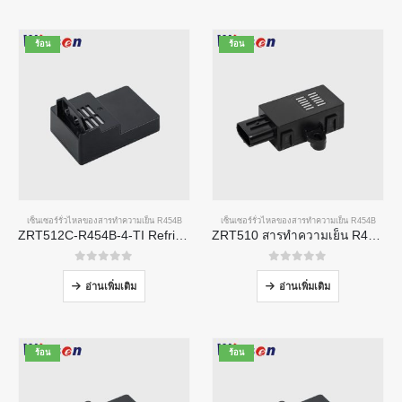
ร้อน
ร้อน
เซ็นเซอร์รั่วไหลของสารทำความเย็น R454B
เซ็นเซอร์รั่วไหลของสารทำความเย็น R454B
ZRT512C-R454B-4-TI Refrigerant Sensor Module | NDIR Technology for HVAC & Industrial Safety Monitoring
ZRT510 สารทำความเย็น R454B โมดูลเซ็นเซอร์-เซ็นเซอร์สารทำความเย็น NDIR ประสิทธิภาพสูง
0
จาก 5
0
จาก 5
อ่านเพิ่มเติม
อ่านเพิ่มเติม
ร้อน
ร้อน