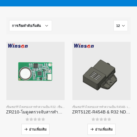
เซ็นเซอร์รั่วไหลของสารทำความเย็น R32
-
เซ็นเซอร์รั่วไหลของสารทำความเย็น R454B
เซ็นเซอร์รั่วไหลของสารทำความเย็น R454B
-
เซ็นเซอร์รั่วไหลของสารทำความเย็น R32
ZR210-โมดูลตรวจจับสารทำความเย็น
ZRT512E-R454B & R32 NDIR Refrigerant Detection Module, RS485 HVAC Sensor, UL/IEC Certified
0
จาก 5
0
จาก 5
อ่านเพิ่มเติม
อ่านเพิ่มเติม