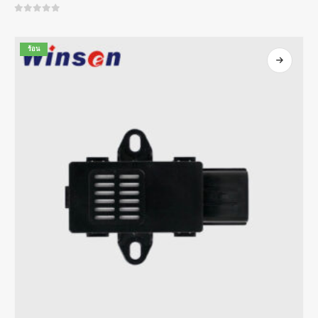
0
จาก 5
ร้อน