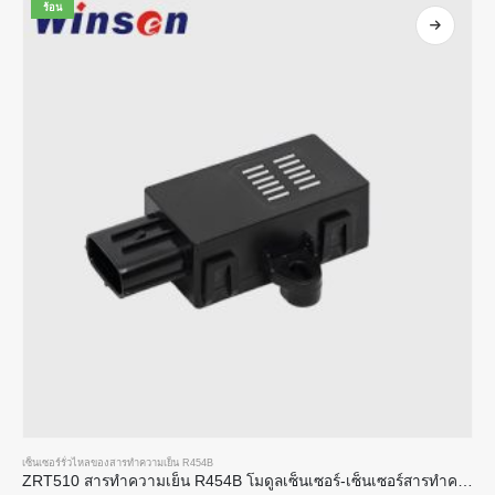
ร้อน
เซ็นเซอร์รั่วไหลของสารทำความเย็น R454B
ZRT510 สารทำความเย็น R454B โมดูลเซ็นเซอร์-เซ็นเซอร์สารทำความเย็น NDIR ประสิทธิภาพสูง