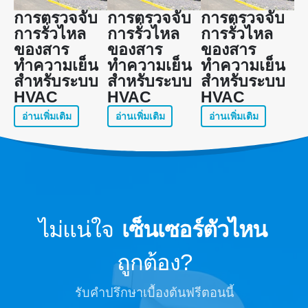
การตรวจจับ
การตรวจจับ
การตรวจจับ
การรั่วไหล
การรั่วไหล
การรั่วไหล
ของสาร
ของสาร
ของสาร
ทำความเย็น
ทำความเย็น
ทำความเย็น
สำหรับระบบ
สำหรับระบบ
สำหรับระบบ
HVAC
HVAC
HVAC
อ่านเพิ่มเติม
อ่านเพิ่มเติม
อ่านเพิ่มเติม
ไม่แน่ใจ
เซ็นเซอร์ตัวไหน
ถูกต้อง?
รับคำปรึกษาเบื้องต้นฟรีตอนนี้