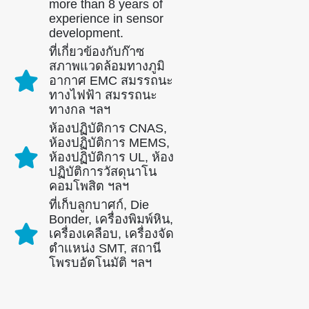
more than 8 years of
experience in sensor
development.
ที่เกี่ยวข้องกับก๊าซ
สภาพแวดล้อมทางภูมิ
อากาศ EMC สมรรถนะ
ทางไฟฟ้า สมรรถนะ
ทางกล ฯลฯ
ห้องปฏิบัติการ CNAS,
ติดต่อเรา
ห้องปฏิบัติการ MEMS,
ห้องปฏิบัติการ UL, ห้อง
ที่อยู่
: No.299 Jinsuo Road, National High-Tech Zone, Zhengzhou
ปฏิบัติการวัสดุนาโน
คอมโพสิต ฯลฯ
โทร
-
0086-371-67169097
ที่เก็บลูกบาศก์, Die
อีเมล
-
cece@winsensor.com
Bonder, เครื่องพิมพ์หิน,
เครื่องเคลือบ, เครื่องจัด
Whatsapp
-
8618595618735
ตำแหน่ง SMT, สถานี
Wechat
: 18569903598
โพรบอัตโนมัติ ฯลฯ