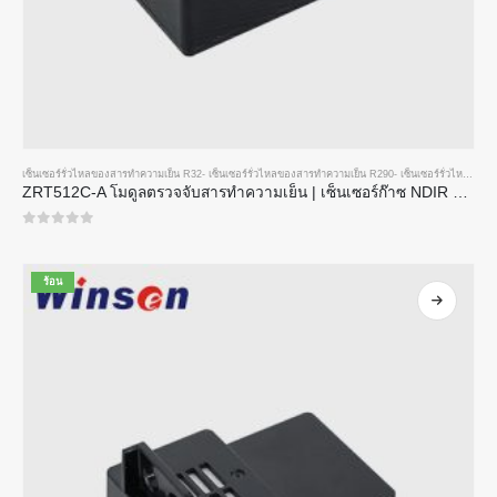
เซ็นเซอร์รั่วไหลของสารทำความเย็น R32
-
เซ็นเซอร์รั่วไหลของสารทำความเย็น R290
-
เซ็นเซอร์รั่วไหลของสารทำความเย็น R454B
ZRT512C-A โมดูลตรวจจับสารทำความเย็น | เซ็นเซอร์ก๊าซ NDIR สำหรับ R32, R454B, R290 | แหล่งจ่ายไฟแรงดันไฟฟ้ากว้าง
0
จาก 5
ร้อน