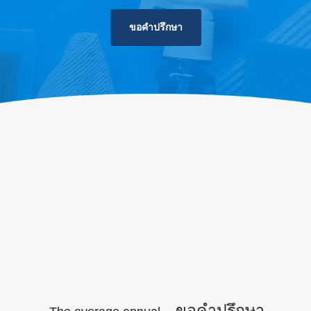
ขอคำปรึกษา
ขอคำปรึกษา