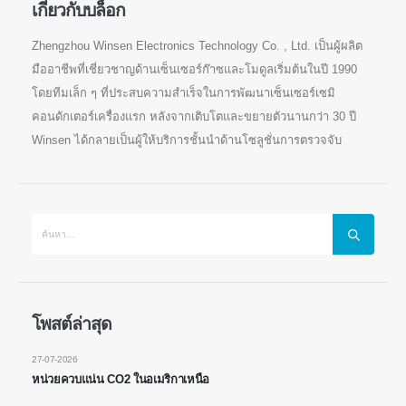
เกี่ยวกับบล็อก
Zhengzhou Winsen Electronics Technology Co. , Ltd. เป็นผู้ผลิต
มืออาชีพที่เชี่ยวชาญด้านเซ็นเซอร์ก๊าซและโมดูลเริ่มต้นในปี 1990
โดยทีมเล็ก ๆ ที่ประสบความสำเร็จในการพัฒนาเซ็นเซอร์เซมิ
คอนดักเตอร์เครื่องแรก หลังจากเติบโตและขยายตัวนานกว่า 30 ปี
Winsen ได้กลายเป็นผู้ให้บริการชั้นนำด้านโซลูชั่นการตรวจจับ
ติดต่อเรา
ที่อยู่
: No.299 Jinsuo Road, National High-Tech Zone, Zhengzhou
โพสต์ล่าสุด
โทร
-
0086-371-67169097
27-07-2026
อีเมล
-
cece@winsensor.com
หน่วยควบแน่น CO2 ในอเมริกาเหนือ