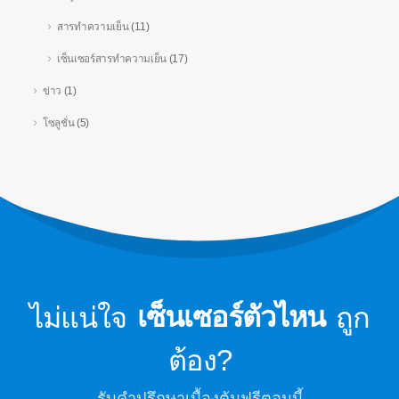
การตรวจจับการรั่วไหลของสารทำความ
สารทำความเย็น
(11)
เย็นสำหรับระบบ HVAC
เซ็นเซอร์สารทำความเย็น
(17)
การตรวจสอบสารทำความเย็นโซ่เย็น
การตรวจสอบระบบระบายความร้อนของ
ข่าว
(1)
ศูนย์ข้อมูล
โซลูชั่น
(5)
การตรวจสอบความปลอดภัยของสาร
ทำความเย็นสำหรับห้องเย็น
การตรวจสอบก๊าซทำความเย็น
อุตสาหกรรม
ดูเพิ่มเติม
ติดตามเรา
ไม่แน่ใจ
เซ็นเซอร์ตัวไหน
ถูก
ต้อง?