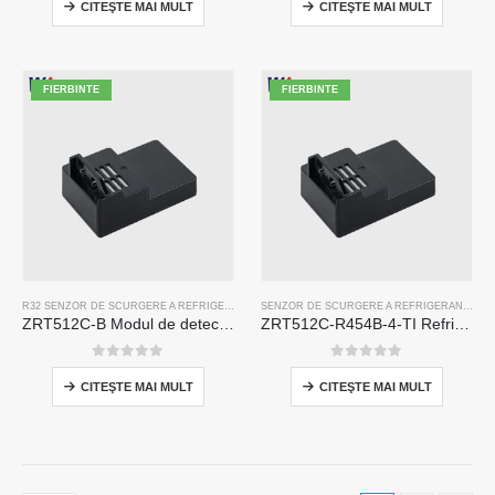
CITEŞTE MAI MULT
CITEŞTE MAI MULT
FIERBINTE
FIERBINTE
R32 SENZOR DE SCURGERE A REFRIGERANTULUI
,
R290 SENZOR DE SCURGERE A REFRIGE
SENZOR DE SCURGERE A REFRIGERANTULUI R454B
ZRT512C-B Modul de detectare a frigiderului | Senzor de gaz NDIR de joasă tensiune pentru R32, R454B, R290
ZRT512C-R454B-4-TI Refrigerant Sensor Module | NDIR Technology for HVAC & Industrial Safety Monitoring
0
din 5
0
din 5
CITEŞTE MAI MULT
CITEŞTE MAI MULT