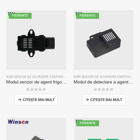
FIERBINTE
FIERBINTE
R290 SENZOR DE SCURGERE A REFRIGERANTULUI
,
SENZOR DE GAZ FRIGORIFIC
R290 SENZOR DE SCURGERE A REFRIGERANTULUI
Modul senzor de agent frigorific ZRT510E-R290
Modul de detectare a agentului frigorific seria ZRT512
0
din 5
0
din 5
CITEŞTE MAI MULT
CITEŞTE MAI MULT
FIERBINTE