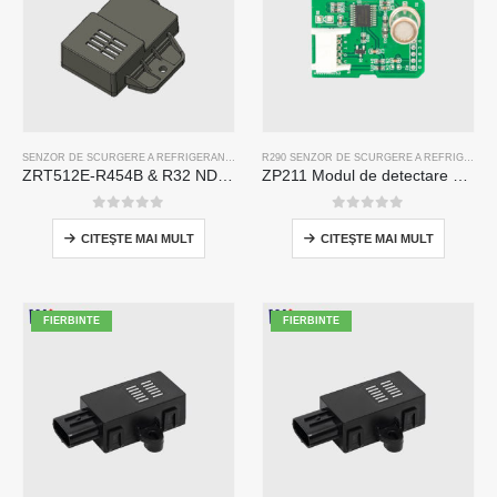
SENZOR DE SCURGERE A REFRIGERANTULUI R454B
,
R32 SENZOR DE SCURGERE A REFRIG
R290 SENZOR DE SCURGERE A REFRIGERANTULUI
ZRT512E-R454B & R32 NDIR Refrigerant Detection Module, RS485 HVAC Sensor, UL/IEC Certified
ZP211 Modul de detectare a gazelor frigorifice-senzor de înaltă sensibilitate pentru detectarea scurgerilor de refrigerare
0
din 5
0
din 5
CITEŞTE MAI MULT
CITEŞTE MAI MULT
FIERBINTE
FIERBINTE