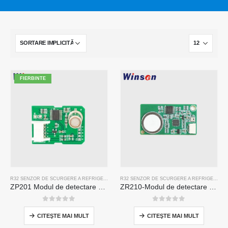
FIERBINTE
R32 SENZOR DE SCURGERE A REFRIGERANTULUI
R32 SENZOR DE SCURGERE A REFRIGERANTULUI
ZP201 Modul de detectare a gazelor frigorifice | Senzor de scurgere R32 de înaltă sensibilitate
ZR210-Modul de detectare a agentului frigorific
0
din 5
0
din 5
CITEŞTE MAI MULT
CITEŞTE MAI MULT