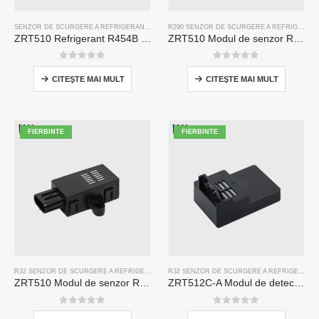
SENZOR DE SCURGERE A REFRIGERANTULUI R454B
R290 SENZOR DE SCURGERE A REFRIGERANTULUI
ZRT510 Refrigerant R454B Modul de senzor-senzor frigorific NDIR de înaltă performanță
ZRT510 Modul de senzor R290 R290-senzor de refrigerare NDIR de înaltă performanță
0
din 5
0
din 5
CITEŞTE MAI MULT
CITEŞTE MAI MULT
FIERBINTE
FIERBINTE
R32 SENZOR DE SCURGERE A REFRIGERANTULUI
R32 SENZOR DE SCURGERE A REFRIGERANTULUI
ZRT510 Modul de senzor R32 R32-senzor de refrigerare NDIR de înaltă performanță
ZRT512C-A Modul de detectare a frigorificului | Senzor de gaz NDIR pentru R32, R454B, R290 | Sursă de alimentare cu tensiune largă
0
din 5
0
din 5