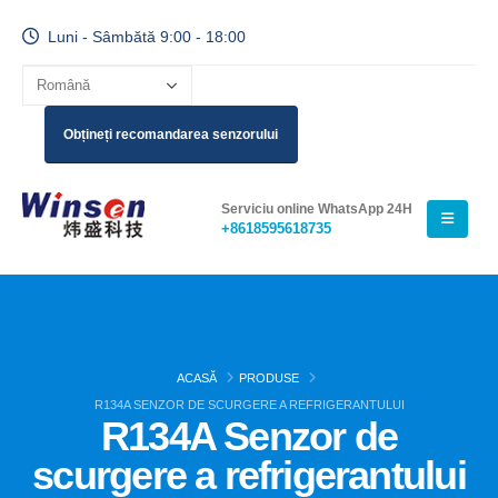
Luni - Sâmbătă 9:00 - 18:00
Obțineți recomandarea senzorului
Serviciu online WhatsApp 24H
+8618595618735
ACASĂ
PRODUSE
R134A SENZOR DE SCURGERE A REFRIGERANTULUI
R134A Senzor de
scurgere a refrigerantului