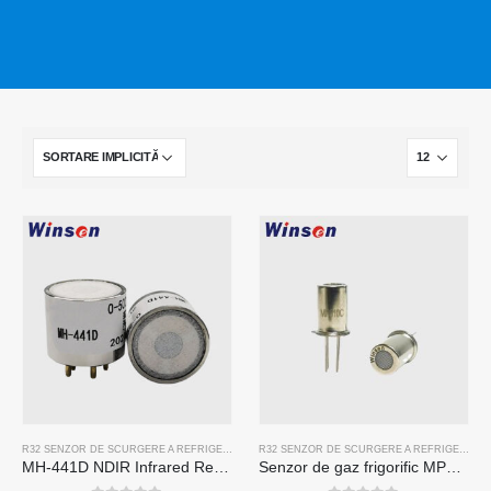
R32 SENZOR DE SCURGERE A REFRIGERANTULUI
,
R134A SENZOR DE SCURGERE A REFRIG
R32 SENZOR DE SCURGERE A REFRIGERANTULUI
MH-441D NDIR Infrared Refrigerant Sensor | High Sensitivity | HVAC & Industrial Safety | Long Lifespan
Senzor de gaz frigorific MP510C | Detectarea scurgerilor Freon de înaltă sensibilitate pentru R32, R134A, R410A, R290