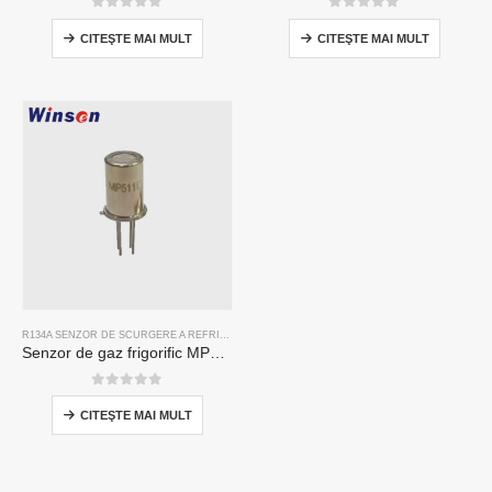
0
din 5
0
din 5
CITEŞTE MAI MULT
CITEŞTE MAI MULT
R134A SENZOR DE SCURGERE A REFRIGERANTULUI
,
R290 SENZOR DE SCURGERE A REFRI
Senzor de gaz frigorific MP511d-senzor pe bază de semiconductor pentru detectarea scurgerilor de refrigerare
0
din 5
CITEŞTE MAI MULT