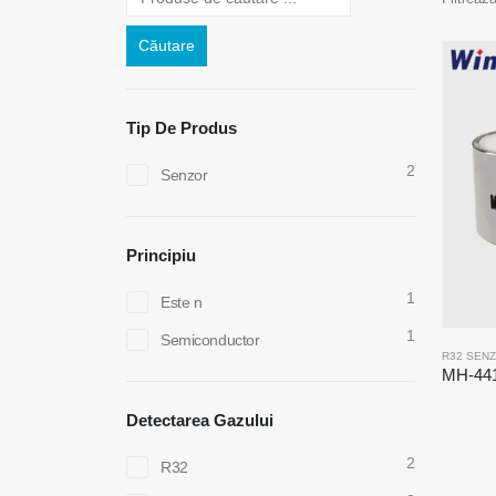
Căutare
Tip De Produs
2
Senzor
Principiu
1
Este n
1
Semiconductor
R32 SEN
Detectarea Gazului
2
R32