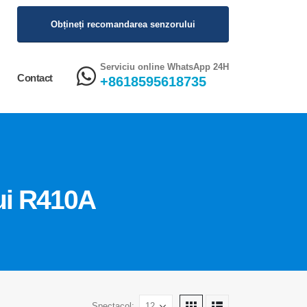
Obțineți recomandarea senzorului
Serviciu online WhatsApp 24H
Contact
+8618595618735
lui R410A
Spectacol: