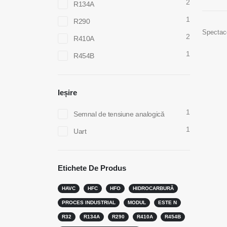
2
R134A
1
R290
Spectac
2
R410A
1
R454B
Ieșire
1
Semnal de tensiune analogică
1
Uart
Contactaţi-ne
Produs
Etichete De Produs
Senzor R
Adresa
: Nr.299 Jinsuo Road, National High-
HAVC
HFC
HFO
HIDROCARBURĂ
Tech Zone, Zhengzhou
Senzor 
PROCES INDUSTRIAL
MODUL
ESTE N
Tel
:
0086-371-67169097
Senzor R
R32
R134A
R290
R410A
R454B