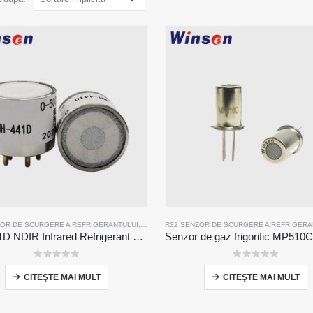
ZOR DE SCURGERE A REFRIGERANTULUI
,
R134A SENZOR DE SCURGERE A REFRIGERANTU
R32 SENZOR DE SCURGERE A REFRIGERA
MH-441D NDIR Infrared Refrigerant Sensor | High Sensitivity | HVAC & Industrial Safety | Long Lifespan
0
din 5
0
din 5
CITEŞTE MAI MULT
CITEŞTE MAI MULT