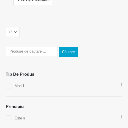
Contactaţi-ne
Adresa
: Nr.299 Jinsuo Road, National High-Tech Zone, Zhengzhou
Tel
:
0086-371-67169097
Căutare
E-mail
:
cece@winsensor.com
WhatsApp
: +
8618595618735
Tip De Produs
WeChat
: 18569903598
1
Modul
Principiu
1
Este n