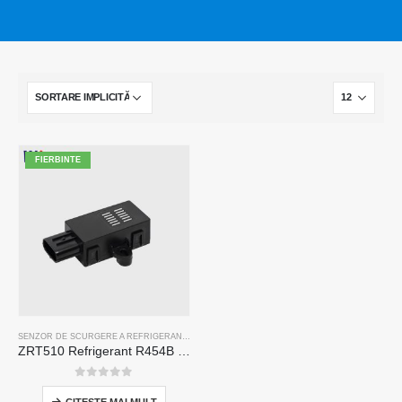
FIERBINTE
SENZOR DE SCURGERE A REFRIGERANTULUI R454B
ZRT510 Refrigerant R454B Modul de senzor-senzor frigorific NDIR de înaltă performanță
0
din 5
CITEŞTE MAI MULT