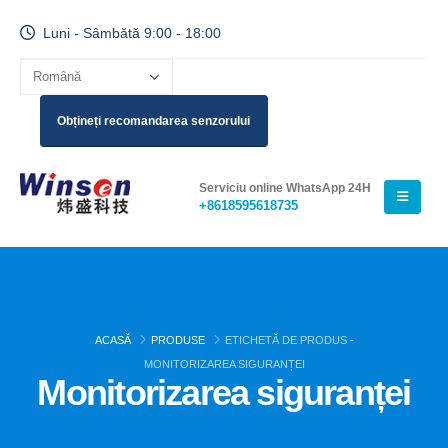
Luni - Sâmbătă 9:00 - 18:00
Obțineți recomandarea senzorului
Serviciu online WhatsApp 24H
+8618595618735
ACASĂ
PRODUSE
ETICHETĂ DE PRODUS -
MONITORIZAREA SIGURANȚEI
Monitorizarea siguranței