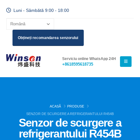
Luni - Sâmbătă 9:00 - 18:00
Obțineți recomandarea senzorului
Serviciu online WhatsApp 24H
+8618595618735
ACASĂ
PRODUSE
SENZOR DE SCURGERE A REFRIGERANTULUI R454B
Senzor de scurgere a
refrigerantului R454B