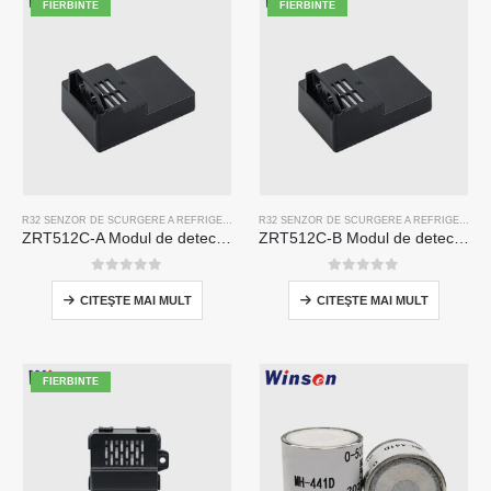
FIERBINTE
FIERBINTE
R32 SENZOR DE SCURGERE A REFRIGERANTULUI
,
R290 SENZOR DE SCURGERE A REFRIGE
R32 SENZOR DE SCURGERE A REFRIGERANTULUI
ZRT512C-A Modul de detectare a frigorificului | Senzor de gaz NDIR pentru R32, R454B, R290 | Sursă de alimentare cu tensiune largă
ZRT512C-B Modul de detectare a frigiderului | Senzor de gaz NDIR de joasă tensiune pentru R32, R454B, R290
0
din 5
0
din 5
CITEŞTE MAI MULT
CITEŞTE MAI MULT
FIERBINTE