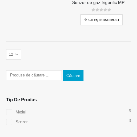
Senzor de gaz frigorific MP511d-senzor pe bază de semiconductor pentru detectarea scurgerilor de refrigerare
0
din 5
CITEŞTE MAI MULT
Căutare
Tip De Produs
6
Modul
3
Contactaţi-ne
Senzor
Adresa
: Nr.299 Jinsuo Road, National High-Tech Zone, Zhengzhou