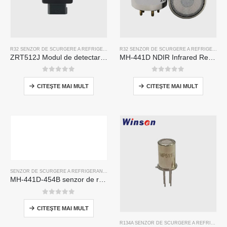
R32 SENZOR DE SCURGERE A REFRIGERANTULUI
,
R290 SENZOR DE SCURGERE A REFRIGE
R32 SENZOR DE SCURGERE A REFRIGERANTULUI
ZRT512J Modul de detectare a frigorificului | Senzor de gaz NDIR pentru R32, R454B, R290 | RS485 Comunicare
MH-441D NDIR Infrared Refrigerant Sensor | High Sensitivity | HVAC & Industrial Safety | Long Lifespan
0
din 5
0
din 5
CITEŞTE MAI MULT
CITEŞTE MAI MULT
SENZOR DE SCURGERE A REFRIGERANTULUI R454B
MH-441D-454B senzor de refrigerare în infraroșu NDIR
0
din 5
CITEŞTE MAI MULT
R134A SENZOR DE SCURGERE A REFRIGERANTULUI