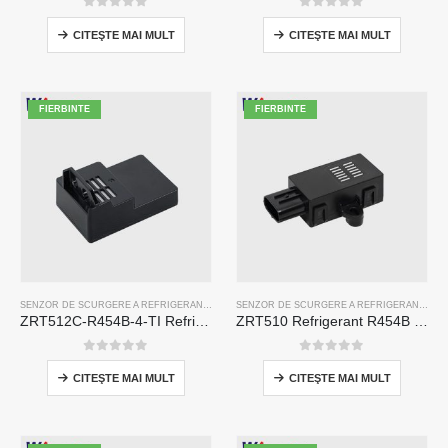
0
din 5
0
din 5
CITEŞTE MAI MULT
CITEŞTE MAI MULT
FIERBINTE
FIERBINTE
SENZOR DE SCURGERE A REFRIGERANTULUI R454B
SENZOR DE SCURGERE A REFRIGERANTULUI R454B
ZRT512C-R454B-4-TI Refrigerant Sensor Module | NDIR Technology for HVAC & Industrial Safety Monitoring
ZRT510 Refrigerant R454B Modul de senzor-senzor frigorific NDIR de înaltă performanță
0
din 5
0
din 5
CITEŞTE MAI MULT
CITEŞTE MAI MULT