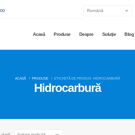
:00
Acasă
Produse
Despre
Soluţie
Blog
ACASĂ
PRODUSE
ETICHETĂ DE PRODUS -
HIDROCARBURĂ
Hidrocarbură
ă după: