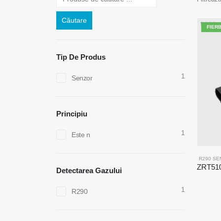
Căutare
FIER
Tip De Produs
1
Senzor
Principiu
1
Este n
R290 SE
Detectarea Gazului
1
R290