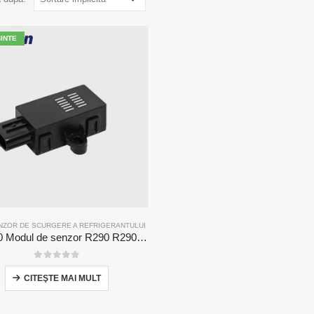
BINTE
NZOR DE SCURGERE A REFRIGERANTULUI
ZRT510 Modul de senzor R290 R290-senzor de refrigerare NDIR de înaltă performanță
0
din 5
CITEŞTE MAI MULT