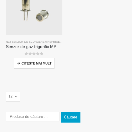
R32 SENZOR DE SCURGERE A REFRIGERANTULUI
,
R134A SENZOR DE SCURGERE A REFRIG
Senzor de gaz frigorific MP510C | Detectarea scurgerilor Freon de înaltă sensibilitate pentru R32, R134A, R410A, R290
0
din 5
CITEŞTE MAI MULT
Căutare