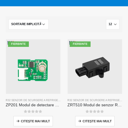
FIERBINTE
FIERBINTE
R32 SENZOR DE SCURGERE A REFRIGERANTULUI
R32 SENZOR DE SCURGERE A REFRIGERANTULUI
ZP201 Modul de detectare a gazelor frigorifice | Senzor de scurgere R32 de înaltă sensibilitate
ZRT510 Modul de senzor R32 R32-senzor de refrigerare NDIR de înaltă performanță
0
din 5
0
din 5
CITEŞTE MAI MULT
CITEŞTE MAI MULT