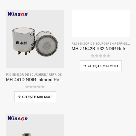
R32 SENZOR DE SCURGERE A REFRIGERANTULUI
MH-Z1542B-R32 NDIR Refrigerant Sensor | High Sensitivity | Long Lifespan | HVAC & Industrial Safety
0
din 5
CITEŞTE MAI MULT
R32 SENZOR DE SCURGERE A REFRIGERANTULUI
,
R134A SENZOR DE SCURGERE A REFRIG
MH-441D NDIR Infrared Refrigerant Sensor | High Sensitivity | HVAC & Industrial Safety | Long Lifespan
0
din 5
CITEŞTE MAI MULT