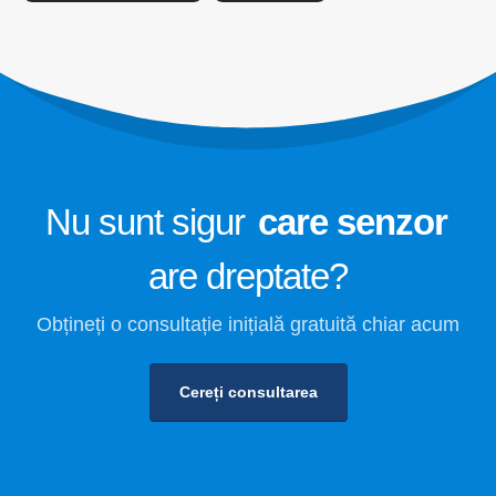
Monitorizarea siguranței frigorifice
pentru depozitarea la rece
Monitorizarea gazelor de refrigerare
industrială
Vizualizați mai multe
Urmați-ne
Nu sunt sigur
care senzor
are dreptate?
Obțineți o consultație inițială gratuită chiar acum
Cereți consultarea
Winsen. © 2026. Toate drepturile rezervate
Politica de confidențialitate