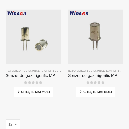
R32 SENZOR DE SCURGERE A REFRIGERANTULUI
,
R134A SENZOR DE SCURGERE A REFRIG
R134A SENZOR DE SCURGERE A REFRIGERANTULUI
Senzor de gaz frigorific MP510C | Detectarea scurgerilor Freon de înaltă sensibilitate pentru R32, R134A, R410A, R290
Senzor de gaz frigorific MP511d-senzor pe bază de semiconductor pentru detectarea scurgerilor de refrigerare
0
din 5
0
din 5
CITEŞTE MAI MULT
CITEŞTE MAI MULT