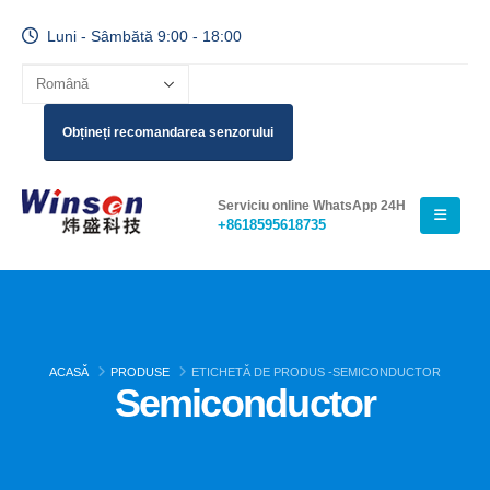
Luni - Sâmbătă 9:00 - 18:00
Obțineți recomandarea senzorului
Serviciu online WhatsApp 24H
+8618595618735
ACASĂ
PRODUSE
ETICHETĂ DE PRODUS -
SEMICONDUCTOR
Semiconductor