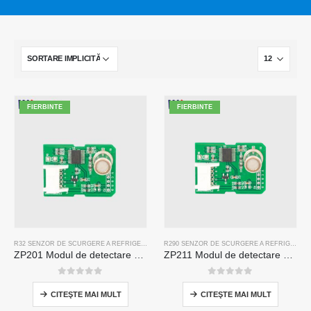
FIERBINTE
FIERBINTE
R32 SENZOR DE SCURGERE A REFRIGERANTULUI
R290 SENZOR DE SCURGERE A REFRIGERANTULUI
ZP201 Modul de detectare a gazelor frigorifice | Senzor de scurgere R32 de înaltă sensibilitate
ZP211 Modul de detectare a gazelor frigorifice-senzor de înaltă sensibilitate pentru detectarea scurgerilor de refrigerare
0
din 5
0
din 5
CITEŞTE MAI MULT
CITEŞTE MAI MULT