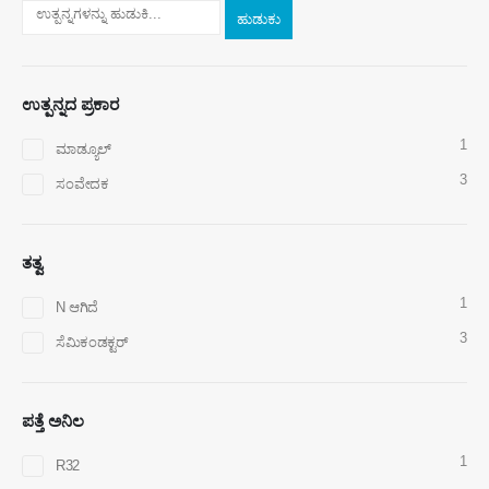
ಹುಡುಕು
ಉತ್ಪನ್ನದ ಪ್ರಕಾರ
1
ಮಾಡ್ಯೂಲ್
3
ಸಂವೇದಕ
ನಮ್ಮನ್ನು ಸಂಪರ್ಕಿಸಿ
ಭಾಷಣ
: ನಂ .299 ಜಿನ್ಸುವೊ ರಸ್ತೆ, ರಾಷ್ಟ್ರೀಯ ಹೈಟೆಕ್ ವಲಯ, ng ೆಂಗ್‌ ou ೌ
ತತ್ವ
ದೂರವಿರು
:
0086-371-67169097
1
N ಆಗಿದೆ
ಇಮೇಲ್ ಕಳುಹಿಸು
:
cece@winsensor.com
3
ಸೆಮಿಕಂಡಕ್ಟರ್
ವಾಟ್ಸಾಪ್
: +
8618595618735
WeChat
: 18569903598
ಪತ್ತೆ ಅನಿಲ
1
R32