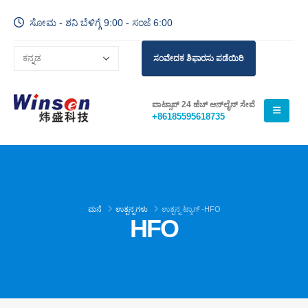
ಸೋಮ - ಶನಿ ಬೆಳಿಗ್ಗೆ 9:00 - ಸಂಜೆ 6:00
ಸಂವೇದಕ ಶಿಫಾರಸು ಪಡೆಯಿರಿ
ವಾಟ್ಸಾಪ್ 24 ಹೆಚ್ ಆನ್‌ಲೈನ್ ಸೇವೆ
+86185595618735
ಮನೆ
ಉತ್ಪನ್ನಗಳು
ಉತ್ಪನ್ನ ಟ್ಯಾಗ್ -
HFO
HFO