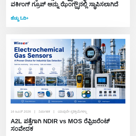
ವರ್ಕಿಂಗ್ ಗ್ರೂಪ್ ಅನ್ನು ಝೆಂಗ್ಝೌನಲ್ಲಿ ಸ್ಥಾಪಿಸಲಾಗಿದೆ
ಹೆಚ್ಚು ಓದಿ+
16 ಜೂನ್ 2026
ನಿರ್ವಾಹಕ
ಯಾವುದೇ ಪ್ರತಿಕ್ರಿಯೆಗಳಿಲ್ಲ
A2L ಪತ್ತೆಗಾಗಿ NDIR vs MOS ರೆಫ್ರಿಜರೆಂಟ್
ಸಂವೇದಕ