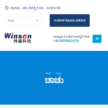
ಸೋಮ - ಶನಿ ಬೆಳಿಗ್ಗೆ 9:00 - ಸಂಜೆ 6:00
ಸಂವೇದಕ ಶಿಫಾರಸು ಪಡೆಯಿರಿ
ವಾಟ್ಸಾಪ್ 24 ಹೆಚ್ ಆನ್‌ಲೈನ್ ಸೇವೆ
+86185595618735
ಮನೆ
ಚಾಚು
ಚಾಚು