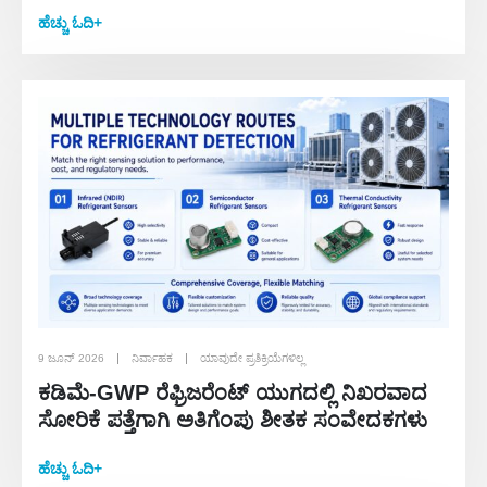
ಹೆಚ್ಚು ಓದಿ+
9 ಜೂನ್ 2026
ನಿರ್ವಾಹಕ
ಯಾವುದೇ ಪ್ರತಿಕ್ರಿಯೆಗಳಿಲ್ಲ
ಕಡಿಮೆ-GWP ರೆಫ್ರಿಜರೆಂಟ್ ಯುಗದಲ್ಲಿ ನಿಖರವಾದ
ಸೋರಿಕೆ ಪತ್ತೆಗಾಗಿ ಅತಿಗೆಂಪು ಶೀತಕ ಸಂವೇದಕಗಳು
ಹೆಚ್ಚು ಓದಿ+