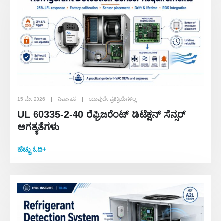
15 ಮೇ 2026
ನಿರ್ವಾಹಕ
ಯಾವುದೇ ಪ್ರತಿಕ್ರಿಯೆಗಳಿಲ್ಲ
UL 60335-2-40 ರೆಫ್ರಿಜರೆಂಟ್ ಡಿಟೆಕ್ಷನ್ ಸೆನ್ಸರ್
ಅಗತ್ಯತೆಗಳು
ಹೆಚ್ಚು ಓದಿ+