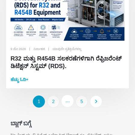
9 ಮೇ 2026
ನಿರ್ವಾಹಕ
ಯಾವುದೇ ಪ್ರತಿಕ್ರಿಯೆಗಳಿಲ್ಲ
R32 ಮತ್ತು R454B ಸಲಕರಣೆಗಳಿಗಾಗಿ ರೆಫ್ರಿಜರೆಂಟ್
ಡಿಟೆಕ್ಷನ್ ಸಿಸ್ಟಮ್ (RDS).
ಹೆಚ್ಚು ಓದಿ+
…
1
2
5
ಬ್ಲಾಗ್ ಬಗ್ಗೆ