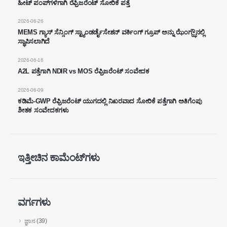
ಹೀಟ್ ಪಂಪ್‌ಗಳಿಗಾಗಿ ರೆಫ್ರಿಜರೆಂಟ್ ಸೋರಿಕೆ ಪತ್ತೆ
ವಾಟ್ಸಾಪ್
: +
8618595618735
2026-06-26
WeChat
: 18569903598
MEMS ಗ್ಯಾಸ್ ಸೆನ್ಸಿಂಗ್ ಸ್ಟ್ಯಾಂಡರ್ಡೈಸೇಶನ್ ವರ್ಕಿಂಗ್ ಗ್ರೂಪ್ ಅನ್ನು ಝೆಂಗ್ಝೌನಲ್ಲಿ
ಸ್ಥಾಪಿಸಲಾಗಿದೆ
2026-06-16
A2L ಪತ್ತೆಗಾಗಿ NDIR vs MOS ರೆಫ್ರಿಜರೆಂಟ್ ಸಂವೇದಕ
2026-06-09
ಕಡಿಮೆ-GWP ರೆಫ್ರಿಜರೆಂಟ್ ಯುಗದಲ್ಲಿ ನಿಖರವಾದ ಸೋರಿಕೆ ಪತ್ತೆಗಾಗಿ ಅತಿಗೆಂಪು
ಶೀತಕ ಸಂವೇದಕಗಳು
WeChat
ವಾಟ್ಸಾಪ್
ಬಿಸಿ ಉತ್ಪನ್ನಗಳು
R290 ಸಂವೇದಕ
ಇತ್ತೀಚಿನ ಕಾಮೆಂಟ್‌ಗಳು
R454B ಸಂವೇದಕ
ಆರ್ 32 ಸಂವೇದಕ
ಆರ್ 410 ಸಂವೇದಕ
ವರ್ಗಗಳು
R454B ಸಂವೇದಕ
ಜ್ಞಾನ
(39)
ನಮ್ಮ ಪರಿಹಾರ