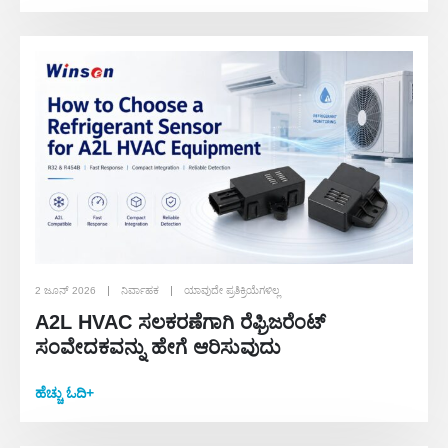
2 ಜೂನ್ 2026
ನಿರ್ವಾಹಕ
ಯಾವುದೇ ಪ್ರತಿಕ್ರಿಯೆಗಳಿಲ್ಲ
A2L HVAC ಸಲಕರಣೆಗಾಗಿ ರೆಫ್ರಿಜರೆಂಟ್
ಸಂವೇದಕವನ್ನು ಹೇಗೆ ಆರಿಸುವುದು
ಹೆಚ್ಚು ಓದಿ+