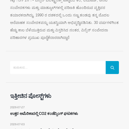
Ng ೆಂಗ್‌ zh ೌ ವಿನ್ಸೆನ್ ಎಲೆಕ್ಟ್ರಾನಿಕ್ಸ್ ಟೆಕ್ನಾಲಜಿ ಕಂ, ಲಿಮಿಟೆಡ್, ಅನಿಲ
ಸಂವೇದಕಗಳು ಮತ್ತು ಮಾಡ್ಯೂಲ್‌ಗಳಲ್ಲಿ ಪರಿಣತಿ ಹೊಂದಿರುವ ವೃತ್ತಿಪರ
ತಯಾರಕರಾಗಿದ್ದು, 1990 ರ ದಶಕದಲ್ಲಿ ಒಂದು ಸಣ್ಣ ತಂಡವು ತನ್ನ ಮೊದಲ
ಅರೆವಾಹಕ ಸಂವೇದಕವನ್ನು ಯಶಸ್ವಿಯಾಗಿ ಅಭಿವೃದ್ಧಿಪಡಿಸಿತು. 30 ವರ್ಷಗಳಿಗಿಂತ
ಹೆಚ್ಚು ಕಾಲ ಬೆಳೆಯುತ್ತಿರುವ ಮತ್ತು ವಿಸ್ತರಿಸಿದ ನಂತರ, ವಿನ್ಸೆನ್ ಸಂವೇದನಾ
ಪರಿಹಾರಗಳ ಪ್ರಮುಖ ಪೂರೈಕೆದಾರರಾಗಿದ್ದಾರೆ
ನಮ್ಮನ್ನು ಸಂಪರ್ಕಿಸಿ
ಇತ್ತೀಚಿನ ಪೋಸ್ಟ್‌ಗಳು
ಭಾಷಣ
: ನಂ .299 ಜಿನ್ಸುವೊ ರಸ್ತೆ, ರಾಷ್ಟ್ರೀಯ ಹೈಟೆಕ್ ವಲಯ, ng ೆಂಗ್‌ ou ೌ
2026-07-27
ಉತ್ತರ ಅಮೆರಿಕಾದಲ್ಲಿ CO2 ಕಂಡೆನ್ಸಿಂಗ್ ಘಟಕಗಳು
ದೂರವಿರು
:
0086-371-67169097
2026-07-03
ಇಮೇಲ್ ಕಳುಹಿಸು
:
cece@winsensor.com