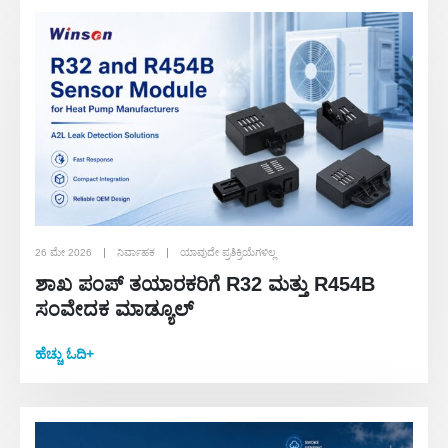
26 ಮೇ 2026
ನಿರ್ವಾಹಕ
ಯಾವುದೇ ಪ್ರತಿಕ್ರಿಯೆಗಳಿಲ್ಲ
ಶಾಖ ಪಂಪ್ ತಯಾರಕರಿಗೆ R32 ಮತ್ತು R454B
ಸಂವೇದಕ ಮಾಡ್ಯೂಲ್
ಹೆಚ್ಚು ಓದಿ+