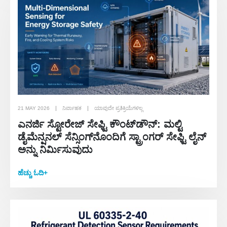
21 MAY 2026
ನಿರ್ವಾಹಕ
ಯಾವುದೇ ಪ್ರತಿಕ್ರಿಯೆಗಳಿಲ್ಲ
ಎನರ್ಜಿ ಸ್ಟೋರೇಜ್ ಸೇಫ್ಟಿ ಕೌಂಟ್‌ಡೌನ್: ಮಲ್ಟಿ
ಡೈಮೆನ್ಷನಲ್ ಸೆನ್ಸಿಂಗ್‌ನೊಂದಿಗೆ ಸ್ಟ್ರಾಂಗರ್ ಸೇಫ್ಟಿ ಲೈನ್
ಅನ್ನು ನಿರ್ಮಿಸುವುದು
ಹೆಚ್ಚು ಓದಿ+