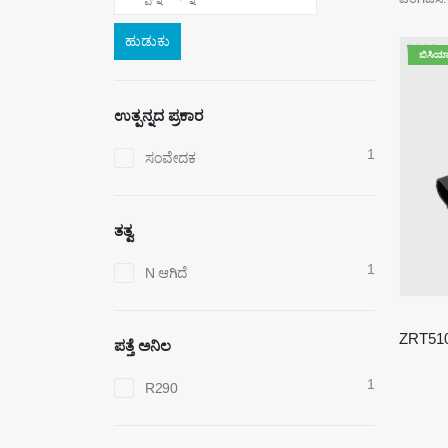
ಹುಡುಕು
ಬಿಸಿಯ
ಉತ್ಪನ್ನದ ಪ್ರಕಾರ
1
ಸಂವೇದಕ
ತತ್ವ
1
N ಆಗಿದೆ
ಪತ್ತೆ ಅನಿಲ
1
R290