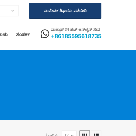
ಸಂವೇದಕ ಶಿಫಾರಸು ಪಡೆಯಿರಿ
ವಾಟ್ಸಾಪ್ 24 ಹೆಚ್ ಆನ್‌ಲೈನ್ ಸೇವೆ
ಾಚು
ಸಂಪರ್ಕ
+86185595618735
ತೋರಿಸು: