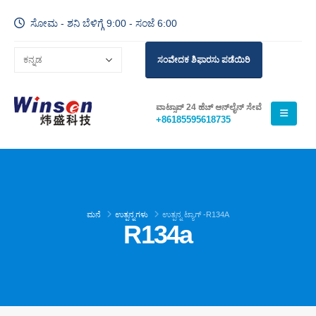
ಸೋಮ - ಶನಿ ಬೆಳಿಗ್ಗೆ 9:00 - ಸಂಜೆ 6:00
ಸಂವೇದಕ ಶಿಫಾರಸು ಪಡೆಯಿರಿ
ವಾಟ್ಸಾಪ್ 24 ಹೆಚ್ ಆನ್‌ಲೈನ್ ಸೇವೆ
+86185595618735
ಮನೆ
ಉತ್ಪನ್ನಗಳು
ಉತ್ಪನ್ನ ಟ್ಯಾಗ್ -
R134A
R134a