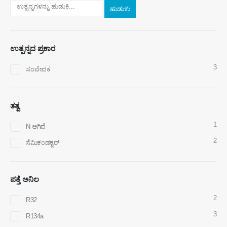
ಹುಡುಕು
ಉತ್ಪನ್ನದ ಪ್ರಕಾರ
ನಮ್ಮನ್ನು ಸಂಪರ್ಕಿಸಿ
3
ಸಂವೇದಕ
ಭಾಷಣ
: ನಂ .299 ಜಿನ್ಸುವೊ ರಸ್ತೆ, ರಾಷ್ಟ್ರೀಯ ಹೈಟೆಕ್ ವಲಯ, ng ೆಂಗ್‌ ou ೌ
ದೂರವಿರು
:
0086-371-67169097
ತತ್ವ
ಇಮೇಲ್ ಕಳುಹಿಸು
:
cece@winsensor.com
1
N ಆಗಿದೆ
ವಾಟ್ಸಾಪ್
: +
8618595618735
2
ಸೆಮಿಕಂಡಕ್ಟರ್
WeChat
: 18569903598
ಪತ್ತೆ ಅನಿಲ
2
R32
3
R134a