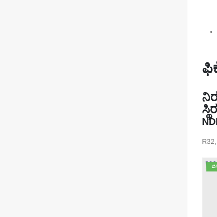
ಫಿ
ನಿ
ಸ್
NDIR
R32, 
ಬಿ