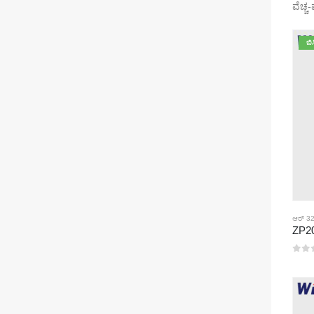
ವೆಚ್ಚ
ಬಿ
ಆರ್ 32
0
5 ರಲ