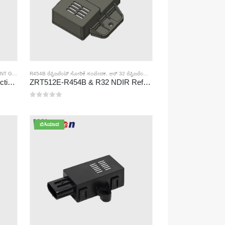
 SENSOR
R454B ರೆಫ್ರಿಜರೆಂಟ್ ಸೋರಿಕೆ ಸಂವೇದಕ
,
ಆರ್ 32 ರೆಫ್ರಿಜರೆಂಟ್ ಸೋರಿಕೆ ಸಂವೇದಕ
ZRT512 Series Refrigerant Detection Module
ZRT512E-R454B & R32 NDIR Refrigerant Detection Module, RS485 HVAC Sensor, UL/IEC Certified
0
5 ರಲ್ಲಿ
ಬಿಸಿಯಾದ