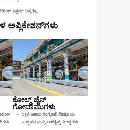
ಿಂಗ್ ಸಿಸ್ಟಮ್ ಅತ್ಯಗತ್ಯ.
ಗಳ ಅಪ್ಲಿಕೇಶನ್‌ಗಳು
ಕೋಲ್ಡ್ ಚೈನ್
ಗೋದಾಮುಗಳು
ಕೂಲಿಂಗ್
ರಕ್ಷಣೆ
ಆಹಾರ ಸಂಗ್ರಹಣೆ, ಔಷಧೀಯ
ಡಿಗಳು
ಸಂಗ್ರಹಣೆ ಮತ್ತು ಲಾಜಿಸ್ಟಿಕ್ಸ್ ಕೇಂದ್ರಗಳು