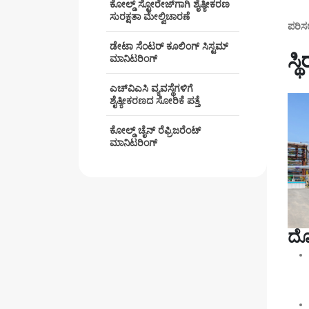
ಕೋಲ್ಡ್ ಸ್ಟೋರೇಜ್‌ಗಾಗಿ ಶೈತ್ಯೀಕರಣ
ಸುರಕ್ಷತಾ ಮೇಲ್ವಿಚಾರಣೆ
ಪರಿಸರ
ಡೇಟಾ ಸೆಂಟರ್ ಕೂಲಿಂಗ್ ಸಿಸ್ಟಮ್
ಸ್
ಮಾನಿಟರಿಂಗ್
ಎಚ್‌ವಿಎಸಿ ವ್ಯವಸ್ಥೆಗಳಿಗೆ
ಶೈತ್ಯೀಕರಣದ ಸೋರಿಕೆ ಪತ್ತೆ
ಕೋಲ್ಡ್ ಚೈನ್ ರೆಫ್ರಿಜರೆಂಟ್
ಮಾನಿಟರಿಂಗ್
ದೊ