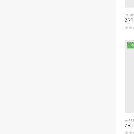
R454B 
0
5 ರಲ
ಬಿ
ಆರ್ 32