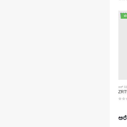
0
5 ರಲ
ಬಿ
ಆರ್ 32
0
5 ರಲ
ಅರ