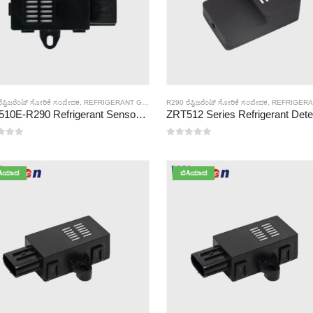
ೆಫ್ರಿಜರೆಂಟ್ ಸೋರಿಕೆ ಸಂವೇದಕ
,
REFRIGERANT GAS SENSOR
R290 ರೆಫ್ರಿಜರೆಂಟ್ ಸೋರಿಕೆ ಸಂವೇದಕ
,
REFRIGERANT GAS
ZRT510E-R290 Refrigerant Sensor Module
್ಲಿ
0
5 ರಲ್ಲಿ
ಸಿಯಾದ
ಬಿಸಿಯಾದ