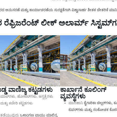
ದ ಅನುಸರಣೆ ಮತ್ತು ಕಾರ್ಯಾಚರಣೆಯ ಸುರಕ್ಷತೆಗಾಗಿ ವಿಶ್ವಾಸಾರ್ಹ ಶೀತಕ ಚೇತರಿಕೆ ಮಾನಿಟರ
ಥಿರ ರೆಫ್ರಿಜರೆಂಟ್ ಲೀಕ್ ಅಲಾರ್ಮ್ ಸಿಸ್ಟಮ್‌
ಡ್ಡ ವಾಣಿಜ್ಯ ಕಟ್ಟಡಗಳು
ಕಾರ್ಖಾನೆ ಕೂಲಿಂಗ್
ವ್ಯವಸ್ಥೆಗಳು
ಮಾಲ್‌ಗಳು, ಹೋಟೆಲ್‌ಗಳು, ಆಸ್ಪತ್ರೆಗಳು
ಮಾನಹಾನಿ
ಕೈಗಾರಿಕಾ ಚಿಲ್ಲರ್‌ಗಳು, 
ಮತ್ತು ಕಚೇರಿ ಕಟ್ಟಡಗಳು
ಟವರ್‌ಗಳು ಮತ್ತು ಸಂಕೋಚಕ ಕೊಠ
ತಡೆಯುವುದು
ಒಳಾಂಗಣ ವಾಯು ಮಾಲಿನ್ಯ