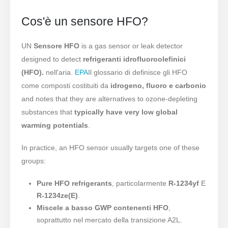
Cos'è un sensore HFO?
UN
Sensore HFO
is a gas sensor or leak detector
designed to detect
refrigeranti idrofluoroolefinici
(HFO).
nell'aria.
EPA
Il glossario di definisce gli HFO
come composti costituiti da
idrogeno, fluoro e carbonio
and notes that they are alternatives to ozone-depleting
substances that
typically have very low global
warming potentials
.
In practice, an HFO sensor usually targets one of these
groups:
Pure HFO refrigerants
, particolarmente
R-1234yf
E
R-1234ze(E)
.
Miscele a basso GWP contenenti HFO
,
soprattutto nel mercato della transizione A2L.