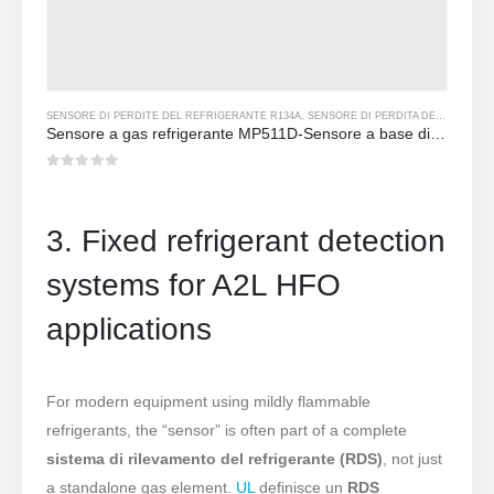
SENSORE DI PERDITE DEL REFRIGERANTE R134A
,
SENSORE DI PERDITA DEL REFRIGERANTE R290
Sensore a gas refrigerante MP511D-Sensore a base di semiconduttore per rilevamento delle perdite del refrigerante
0
su 5
3. Fixed refrigerant detection
systems for A2L HFO
applications
For modern equipment using mildly flammable
refrigerants, the “sensor” is often part of a complete
sistema di rilevamento del refrigerante (RDS)
, not just
a standalone gas element.
UL
definisce un
RDS