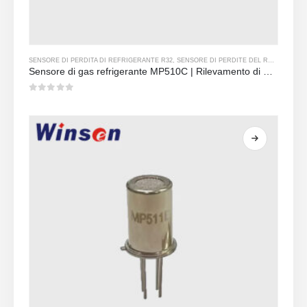
SENSORE DI PERDITA DI REFRIGERANTE R32
,
SENSORE DI PERDITE DEL REFRIGERANTE R134A
Sensore di gas refrigerante MP510C | Rilevamento di perdite Freon ad alta sensibilità per R32, R134A, R410A, R290
0
su 5