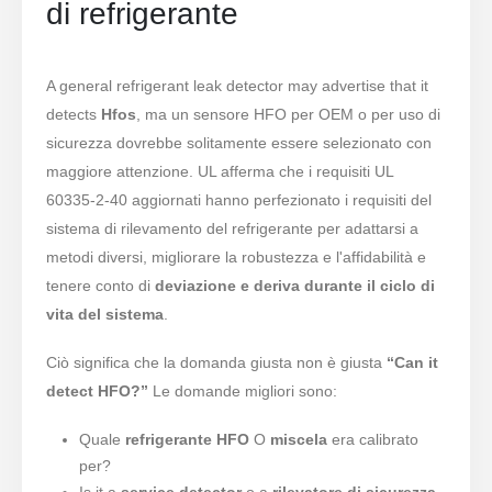
di refrigerante
A general refrigerant leak detector may advertise that it
detects
Hfos
, ma un sensore HFO per OEM o per uso di
sicurezza dovrebbe solitamente essere selezionato con
maggiore attenzione. UL afferma che i requisiti UL
60335-2-40 aggiornati hanno perfezionato i requisiti del
sistema di rilevamento del refrigerante per adattarsi a
metodi diversi, migliorare la robustezza e l'affidabilità e
tenere conto di
deviazione e deriva durante il ciclo di
vita del sistema
.
Ciò significa che la domanda giusta non è giusta
“Can it
detect HFO?”
Le domande migliori sono:
Quale
refrigerante HFO
O
miscela
era calibrato
per?
Is it a
service detector
o a
rilevatore di sicurezza