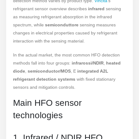
detection method varies by product type.
Vincita
’s
refrigerant sensor overview describes
infrared
sensing
as measuring refrigerant absorption in the infrared
spectrum, while
semiconduttore
sensing measures
changes in electrical properties caused by refrigerant
interaction with the sensing material.
In the actual market, the most common HFO detection
methods fall into four groups:
infrarossi/NDIR
,
heated
diode
,
semiconductor/MOS
, E
integrated A2L
refrigerant detection systems
with fixed stationary
sensors and mitigation controls.
Main HFO sensor
technologies
1. Infrared / NDIR HFO