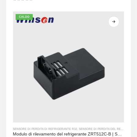
0
su 5
CALDO
SENSORE DI PERDITA DI REFRIGERANTE R32
,
SENSORE DI PERDITA DEL REFRIGERANTE R290
Modulo di rilevamento del refrigerante ZRT512C-B | Sensore di gas NDIR a bassa tensione per R32, R454b, R290