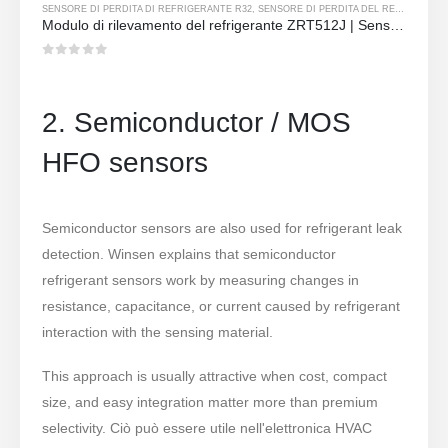
SENSORE DI PERDITA DI REFRIGERANTE R32
,
SENSORE DI PERDITA DEL REFRIGERANTE R290
Modulo di rilevamento del refrigerante ZRT512J | Sensore di gas NDIR per R32, R454B, R290 | Comunicazione rs485
0
su 5
2. Semiconductor / MOS
HFO sensors
Semiconductor sensors are also used for refrigerant leak
detection. Winsen explains that semiconductor
refrigerant sensors work by measuring changes in
resistance, capacitance, or current caused by refrigerant
interaction with the sensing material.
This approach is usually attractive when cost, compact
size, and easy integration matter more than premium
selectivity. Ciò può essere utile nell'elettronica HVAC