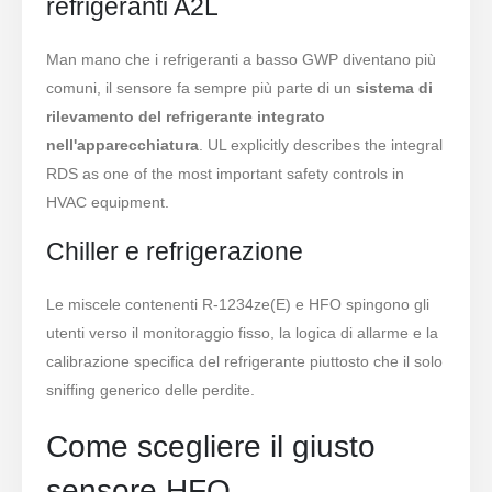
refrigeranti A2L
Prodotti caldi
Sensore R290
Man mano che i refrigeranti a basso GWP diventano più
comuni, il sensore fa sempre più parte di un
sistema di
Sensore R454B
rilevamento del refrigerante integrato
Sensore R32
nell'apparecchiatura
. UL explicitly describes the integral
Sensore R410
RDS as one of the most important safety controls in
HVAC equipment.
Sensore R454B
La nostra soluzione
Chiller e refrigerazione
Rilevamento delle perdite del
refrigerante per i sistemi HVAC
Le miscele contenenti R-1234ze(E) e HFO spingono gli
utenti verso il monitoraggio fisso, la logica di allarme e la
Monitoraggio del refrigerante della
calibrazione specifica del refrigerante piuttosto che il solo
catena fredda
sniffing generico delle perdite.
Monitoraggio del sistema di
raffreddamento del data center
Come scegliere il giusto
Monitoraggio della sicurezza del
sensore HFO
refrigerante per la conservazione a