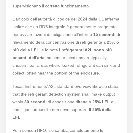
supervisionano il corretto funzionamento.
L’articolo dell’autorità di codice del 2024 della UL afferma
inoltre che un RDS integrale è generalmente progettato
per avviare azioni di mitigazione all’interno
15 secondi
di
rilevamento della concentrazione di refrigerante a
25% o
più della LFL
, e lo nota
I refrigeranti A2L sono più
pesanti dell'aria
, so sensor locations are typically
chosen near areas where leaked refrigerant can sink and
collect, often near the bottom of the enclosure.
Texas Instruments’ A2L standard overview likewise states
that the refrigerant detection system shall make output
within
30 secondi
di esposizione diretta a
25% LFL
e
che il gas fuoriuscito non deve superare
Il 25% della
LFL
.
Per i sensori HFO, ciò cambia completamente le