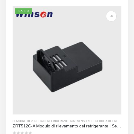
CALDO
SENSORE DI PERDITA DI REFRIGERANTE R32
,
SENSORE DI PERDITA DEL REFRIGERANTE R290
ZRT512C-A Modulo di rilevamento del refrigerante | Sensore di gas NDIR per R32, R454B, R290 | Alimentazione ad ampio tensione