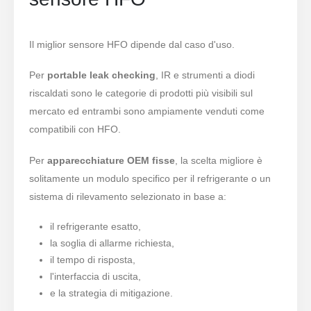
freddo
Monitoraggio del gas di
Il miglior sensore HFO dipende dal caso d'uso.
refrigerazione industriale
Per
portable leak checking
, IR e strumenti a diodi
Visualizza di più
Seguici
riscaldati sono le categorie di prodotti più visibili sul
mercato ed entrambi sono ampiamente venduti come
compatibili con HFO.
Per
apparecchiature OEM fisse
, la scelta migliore è
solitamente un modulo specifico per il refrigerante o un
sistema di rilevamento selezionato in base a:
il refrigerante esatto,
la soglia di allarme richiesta,
Winsen. © 2026. Tutti i diritti riservati
il tempo di risposta,
politica sulla riservatezza
l'interfaccia di uscita,
e la strategia di mitigazione.