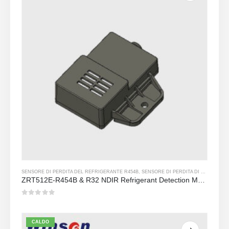
SENSORE DI PERDITA DEL REFRIGERANTE R454B
,
SENSORE DI PERDITA DI REFRIGERANTE R32
ZRT512E-R454B & R32 NDIR Refrigerant Detection Module, RS485 HVAC Sensor, UL/IEC Certified
0
su 5
CALDO