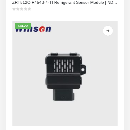
ZRT512C-R454B-4-TI Refrigerant Sensor Module | NDIR Technology for HVAC & Industrial Safety Monitoring
0
su 5
CALDO