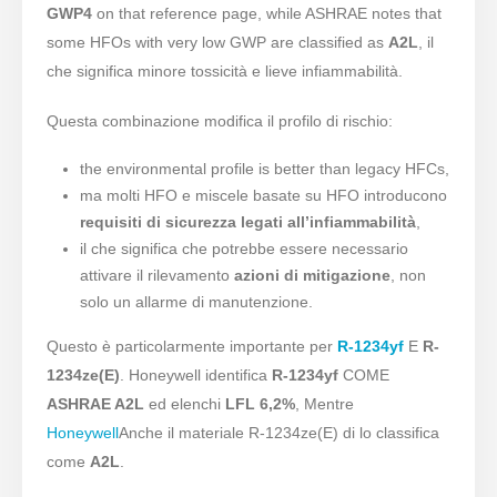
GWP4
on that reference page, while ASHRAE notes that
some HFOs with very low GWP are classified as
A2L
, il
che significa minore tossicità e lieve infiammabilità.
Questa combinazione modifica il profilo di rischio:
the environmental profile is better than legacy HFCs,
ma molti HFO e miscele basate su HFO introducono
requisiti di sicurezza legati all’infiammabilità
,
il che significa che potrebbe essere necessario
attivare il rilevamento
azioni di mitigazione
, non
solo un allarme di manutenzione.
Questo è particolarmente importante per
R-1234yf
E
R-
1234ze(E)
. Honeywell identifica
R-1234yf
COME
ASHRAE A2L
ed elenchi
LFL 6,2%
, Mentre
Honeywell
Anche il materiale R-1234ze(E) di lo classifica
come
A2L
.