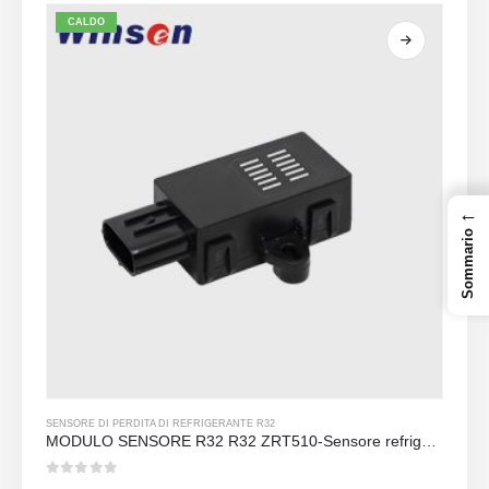
CALDO
←
Sommario
SENSORE DI PERDITA DI REFRIGERANTE R32
MODULO SENSORE R32 R32 ZRT510-Sensore refrigerante NDIR ad alte prestazioni
0
su 5