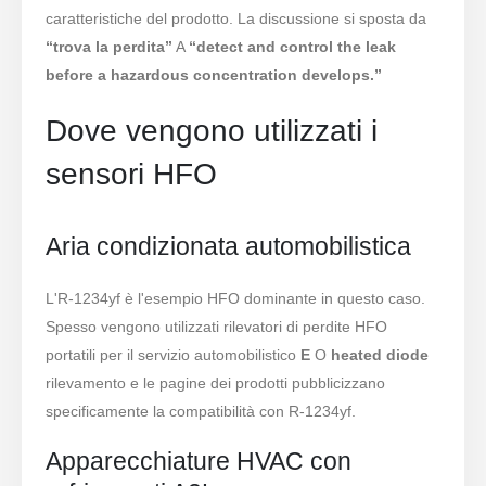
caratteristiche del prodotto. La discussione si sposta da
“trova la perdita”
A
“detect and control the leak
before a hazardous concentration develops.”
Contattaci
Dove vengono utilizzati i
Indirizzo
: No.299 Jinsuo Road, National High-Tech Zone, Zhengzhou
sensori HFO
Tel
:
0086-371-67169097
E-mail
:
cece@winsensor.com
Aria condizionata automobilistica
WhatsApp
: +
8618595618735
WeChat
: 18569903598
L'R-1234yf è l'esempio HFO dominante in questo caso.
Spesso vengono utilizzati rilevatori di perdite HFO
portatili per il servizio automobilistico
E
O
heated diode
rilevamento e le pagine dei prodotti pubblicizzano
specificamente la compatibilità con R-1234yf.
Apparecchiature HVAC con
WeChat
WhatsApp