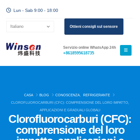
Lun - Sab 9:00 - 18:00
Ottieni consigli sul sensore
Servizio online WhatsApp 24h
+8618595618735
CASA
BLOG
CONOSCENZA
,
REFRIGERANTE
CLOROFLUOROCARBURI (CFC): COMPRENSIONE DEL LORO IMPATTO,
APPLICAZIONI E GRADUALI GLOBALI
Clorofluorocarburi (CFC):
comprensione del loro