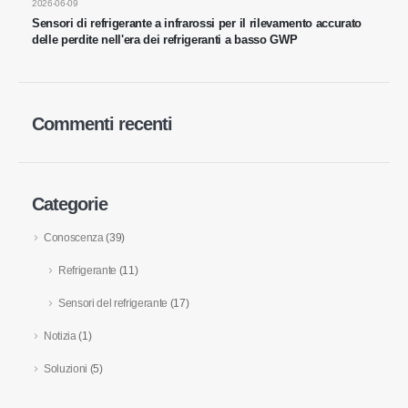
2026-06-09
Sensori di refrigerante a infrarossi per il rilevamento accurato
Sensore R290
delle perdite nell'era dei refrigeranti a basso GWP
Sensore R454B
Sensore R32
Commenti recenti
Sensore R410
Sensore R454B
La nostra soluzione
Categorie
Rilevamento delle perdite del
refrigerante per i sistemi HVAC
Conoscenza
(39)
Monitoraggio del refrigerante della
Refrigerante
(11)
catena fredda
Sensori del refrigerante
(17)
Monitoraggio del sistema di
raffreddamento del data center
Notizia
(1)
Monitoraggio della sicurezza del
Soluzioni
(5)
refrigerante per la conservazione a