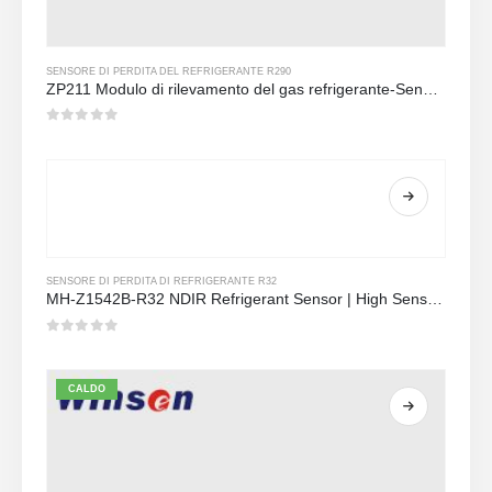
SENSORE DI PERDITA DEL REFRIGERANTE R290
ZP211 Modulo di rilevamento del gas refrigerante-Sensore ad alta sensibilità per rilevamento delle perdite del refrigerante
0
su 5
SENSORE DI PERDITA DI REFRIGERANTE R32
MH-Z1542B-R32 NDIR Refrigerant Sensor | High Sensitivity | Long Lifespan | HVAC & Industrial Safety
0
su 5
CALDO