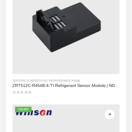
SENSORE DI PERDITA DEL REFRIGERANTE R454B
ZRT512C-R454B-4-TI Refrigerant Sensor Module | NDIR Technology for HVAC & Industrial Safety Monitoring
0
su 5
CALDO