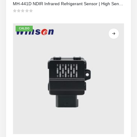
MH-441D NDIR Infrared Refrigerant Sensor | High Sensitivity | HVAC & Industrial Safety | Long Lifespan
0
su 5
CALDO