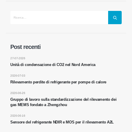
Contattaci
Indirizzo
: No.299 Jinsuo Road, National High-Tech Zone, Zhengzhou
Tel
:
0086-371-67169097
Post recenti
E-mail
:
cece@winsensor.com
27-07-2026
Unità di condensazione di CO2 nel Nord America
WhatsApp
: +
8618595618735
WeChat
: 18569903598
2026-07-03
Rilevamento perdite di refrigerante per pompe di calore
2026-06-26
Gruppo di lavoro sulla standardizzazione del rilevamento dei
gas MEMS fondato a Zhengzhou
2026-06-16
Sensore del refrigerante NDIR e MOS per il rilevamento A2L
WeChat
WhatsApp
Prodotti caldi