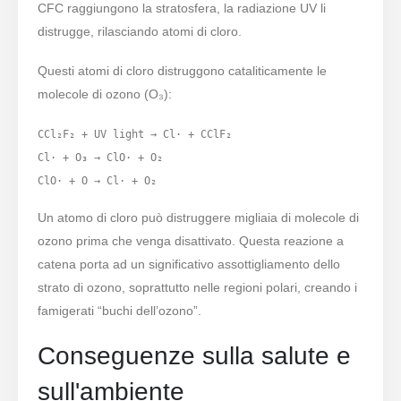
CFC raggiungono la stratosfera, la radiazione UV li
distrugge, rilasciando atomi di cloro.
Questi atomi di cloro distruggono cataliticamente le
molecole di ozono (O₃):
CCl₂F₂ + UV light → Cl· + CClF₂

Cl· + O₃ → ClO· + O₂

Un atomo di cloro può distruggere migliaia di molecole di
ozono prima che venga disattivato. Questa reazione a
catena porta ad un significativo assottigliamento dello
strato di ozono, soprattutto nelle regioni polari, creando i
famigerati “buchi dell’ozono”.
Conseguenze sulla salute e
sull'ambiente