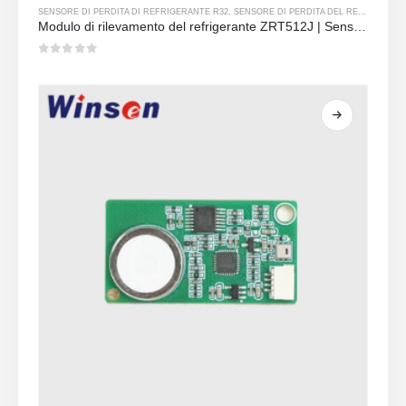
SENSORE DI PERDITA DI REFRIGERANTE R32
,
SENSORE DI PERDITA DEL REFRIGERANTE R290
Modulo di rilevamento del refrigerante ZRT512J | Sensore di gas NDIR per R32, R454B, R290 | Comunicazione rs485
0
su 5