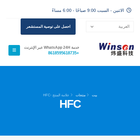
الاثنين - السبت 9:00 صباحًا - 6:00 مساءً
احصل على توصية المستشعر
خدمة WhatsApp 24H عبر الإنترنت
+8618595618735
بيت
منتجات
علامة المنتج -
HFC
HFC