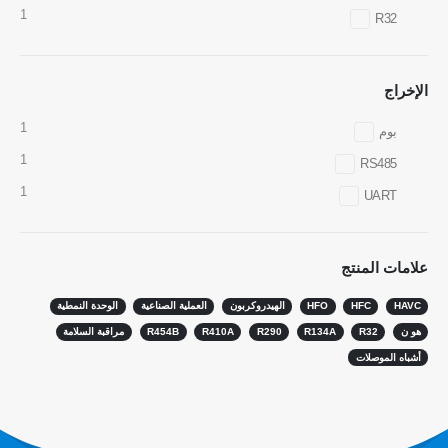
1
R32
Whatsapp
WeChat
المنتجات الساخنة
الإخراج
مستشعر R290
1
بوم
مستشعر R454B
1
RS485
مستشعر R32
1
UART
مستشعر R410
مستشعر R454B
علامات المنتج
حلنا
HAVC
HFC
HFO
الهيدروكربون
العملية الصناعية
الوحدة النمطية
الكشف عن تسرب التبريد لأنظمة HVAC
هو ن
R32
R134A
R290
R410A
R454B
مراقبة السلامة
مراقبة مبرد السلسلة الباردة
أشباه الموصلات
مراقبة نظام تبريد مركز البيانات
مراقبة سلامة التبريد للتخزين البارد