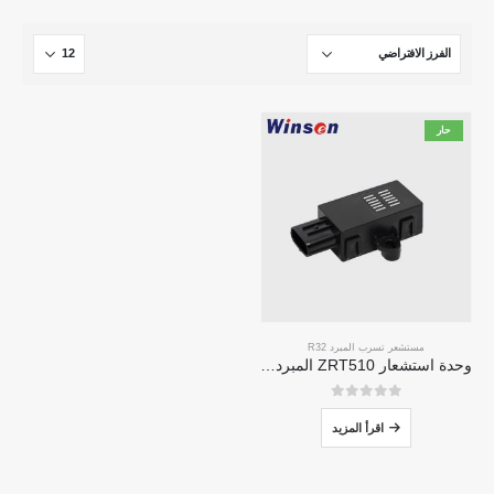
حار
مستشعر تسرب المبرد R32
وحدة استشعار ZRT510 المبرد R32-مستشعر مبرد NDIR عالي الأداء
0
من 5
اقرأ المزيد