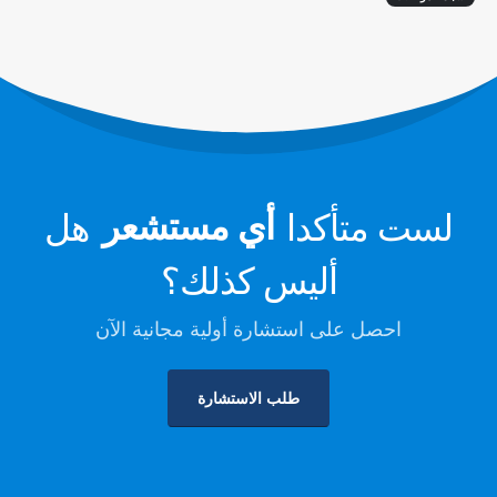
مراقبة نظام تبريد مركز البيانات
مراقبة سلامة التبريد للتخزين البارد
مراقبة غاز التبريد الصناعي
عرض المزيد
تابعنا
لست متأكدا
أي مستشعر
هل
أليس كذلك؟
احصل على استشارة أولية مجانية الآن
طلب الاستشارة
وينسن. © 2026. جميع الحقوق محفوظة
سياسة الخصوصية