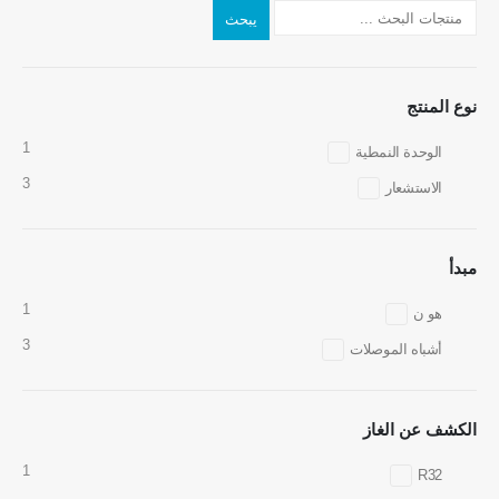
يبحث
نوع المنتج
1
الوحدة النمطية
3
الاستشعار
مبدأ
اتصل بنا
1
هو ن
عنوان
: No.299 Jinsuo Road ، منطقة التكنولوجيا الفائقة الوطنية ، Zhengzhou
3
أشباه الموصلات
هاتف
:
0086-371-67169097
بريد إلكتروني
:
cece@winsensor.com
الكشف عن الغاز
Whatsapp
: +
8618595618735
1
R32
WeChat
: 18569903598