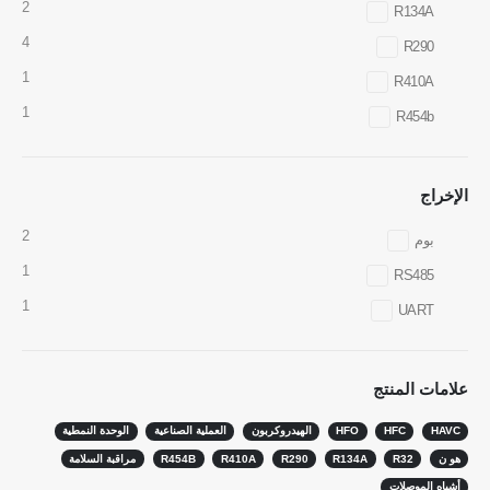
2
R134A
4
R290
1
R410A
1
R454b
Whatsapp
WeChat
المنتجات الساخنة
الإخراج
مستشعر R290
2
بوم
مستشعر R454B
1
RS485
مستشعر R32
1
UART
مستشعر R410
مستشعر R454B
علامات المنتج
حلنا
HAVC
HFC
HFO
الهيدروكربون
العملية الصناعية
الوحدة النمطية
الكشف عن تسرب التبريد لأنظمة HVAC
هو ن
R32
R134A
R290
R410A
R454B
مراقبة السلامة
مراقبة مبرد السلسلة الباردة
أشباه الموصلات