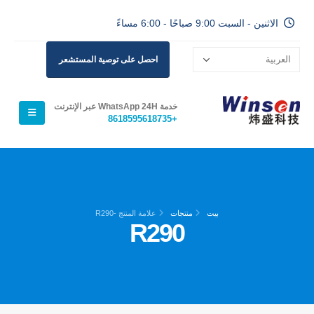
الاثنين - السبت 9:00 صباحًا - 6:00 مساءً
احصل على توصية المستشعر
خدمة WhatsApp 24H عبر الإنترنت
+8618595618735
بيت
منتجات
علامة المنتج -
R290
R290