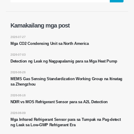
Makipag -ugnay sa amin
Kamakailang mga post
Address
: No.299 Jinsuo Road, National High-Tech Zone, Zhengzhou
2026-07-27
Tel
:
0086-371-67169097
Mga CO2 Condensing Unit sa North America
Email
:
cece@winsensor.com
2026-07-03
Whatsapp
: +
8618595618735
Detection ng Leak ng Nagpapalamig para sa Mga Heat Pump
WeChat
: 18569903598
2026-06-26
MEMS Gas Sensing Standardization Working Group na Itinatag
sa Zhengzhou
2026-06-16
NDIR vs MOS Refrigerant Sensor para sa A2L Detection
2026-06-09
WeChat
Whatsapp
Mga Infrared Refrigerant Sensor para sa Tumpak na Pag-detect
ng Leak sa Low-GWP Refrigerant Era
Mainit na produkto