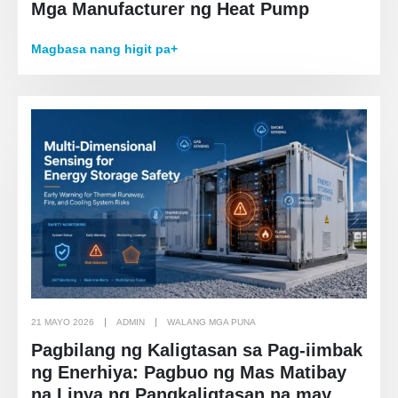
Mga Manufacturer ng Heat Pump
Magbasa nang higit pa+
21 MAYO 2026
ADMIN
WALANG MGA PUNA
Pagbilang ng Kaligtasan sa Pag-iimbak
ng Enerhiya: Pagbuo ng Mas Matibay
na Linya ng Pangkaligtasan na may