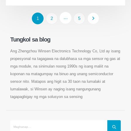
…
1
2
5
Tungkol sa blog
Ang Zhengzhou Winsen Electronics Technology Co, Ltd ay isang
propesyonal na tagagawa na dalubhasa sa mga sensor ng gas at
mga module, na sinimulan noong 1990s ng isang maliit na
koponan na matagumpay na binuo ang unang semiconductor
sensor nito. Matapos ang higit sa 30 taon na lumalaki at
lumalawak, si Winsen ay naging isang nangungunang
tagapagbigay ng mga solusyon sa sensing