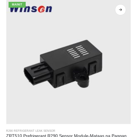
MAINIT
R290 REFRIGERANT LEAK SENSOR
ZRT510 Prefrigerant R290 Sensor Module-Mataas na Pagganap ng NDIR Refrigerant Sensor