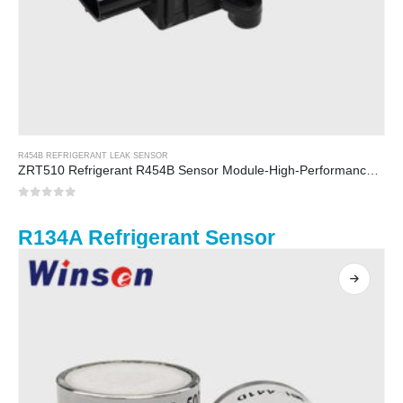
R454B REFRIGERANT LEAK SENSOR
ZRT510 Refrigerant R454B Sensor Module-High-Performance NDIR Refrigerant Sensor
0
sa 5
R134A Refrigerant Sensor