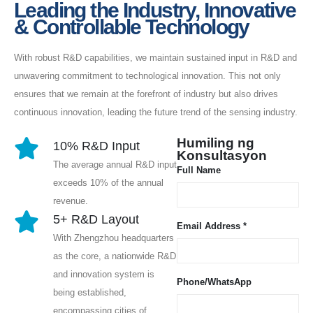
Leading the Industry, Innovative
& Controllable Technology
With robust R&D capabilities, we maintain sustained input in R&D and
unwavering commitment to technological innovation. This not only
ensures that we remain at the forefront of industry but also drives
continuous innovation, leading the future trend of the sensing industry.
Humiling ng
10% R&D Input
Konsultasyon
The average annual R&D input
Full Name
exceeds 10% of the annual
revenue.
5+ R&D Layout
Email Address *
With Zhengzhou headquarters
as the core, a nationwide R&D
and innovation system is
Phone/WhatsApp
being established,
encompassing cities of