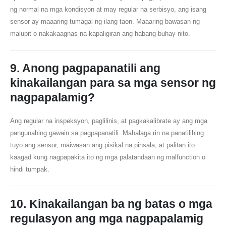
ng normal na mga kondisyon at may regular na serbisyo, ang isang
sensor ay maaaring tumagal ng ilang taon. Maaaring bawasan ng
malupit o nakakaagnas na kapaligiran ang habang-buhay nito.
Makipag -ugnay sa amin
9. Anong pagpapanatili ang
kinakailangan para sa mga sensor ng
Address
: No.299 Jinsuo Road, National High-Tech Zone, Zhengzhou
nagpapalamig?
Tel
:
0086-371-67169097
Email
:
cece@winsensor.com
Ang regular na inspeksyon, paglilinis, at pagkakalibrate ay ang mga
Whatsapp
: +
8618595618735
pangunahing gawain sa pagpapanatili. Mahalaga rin na panatilihing
tuyo ang sensor, maiwasan ang pisikal na pinsala, at palitan ito
WeChat
: 18569903598
kaagad kung nagpapakita ito ng mga palatandaan ng malfunction o
hindi tumpak.
10. Kinakailangan ba ng batas o mga
regulasyon ang mga nagpapalamig