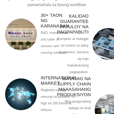
pamamahala sa buong workflow.
30+ TAON
KALIDAD
NG
GUARANTEE
KARANASAN
PATULOY NA
PAGPAPABUTI
R&D, manufacture
Kumpleto at mahigpit
and sales of
na kontrol sa daloy
sensors and
ng proseso, kasama
sensing solutions.
ng mga
makabuluhang
pagpapabuti.
INTERNATIONAL
MATATAG NA
MARKET
SUPPLY CHAIN
​​MAAASAHANG
Maghatid ng mga
PRODUKSIYON
sensing na produkto sa
Mga pangunahing
higit sa 100 bansa at
bahagi na hindi
rehiyon.