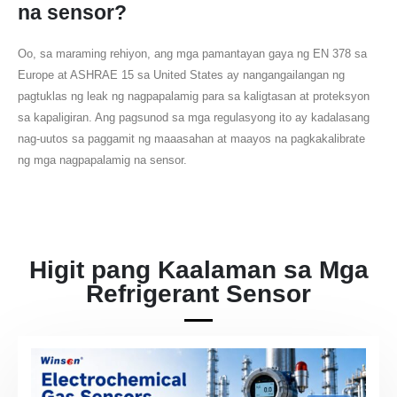
na sensor?
WeChat
Whatsapp
Mainit na produkto
Oo, sa maraming rehiyon, ang mga pamantayan gaya ng EN 378 sa
R290 sensor
Europe at ASHRAE 15 sa United States ay nangangailangan ng
pagtuklas ng leak ng nagpapalamig para sa kaligtasan at proteksyon
R454B Sensor
sa kapaligiran. Ang pagsunod sa mga regulasyong ito ay kadalasang
R32 sensor
nag-uutos sa paggamit ng maaasahan at maayos na pagkakalibrate
R410 sensor
ng mga nagpapalamig na sensor.
R454B Sensor
Ang aming solusyon
Refrigerant leak detection para sa
mga system ng HVAC
Higit pang Kaalaman sa Mga
Refrigerant Sensor
Malamig na pagsubaybay sa kadena
ng kadena
Pagmamanman ng Data Center
Cooling System
Pagpapalamig sa kaligtasan para sa