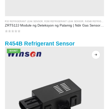
R32 REFRIGERANT LEAK SENSOR
,
R290 REFRIGERANT LEAK SENSOR
,
R454B REFRIGERANT LEAK SENSOR
ZRT512J Module ng Deteksyon ng Palamig | Ndir Gas Sensor para sa R32, R454B, R290 | Komunikasyon ng RS485
0
sa 5
R454B Refrigerant Sensor
MAINIT