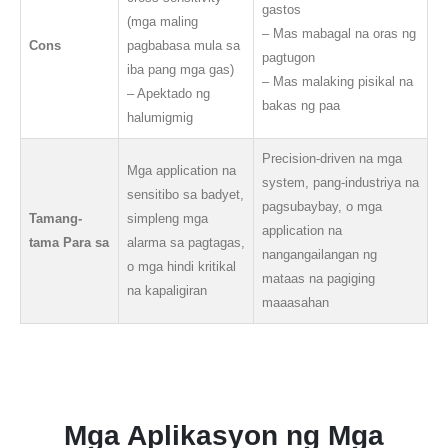
gastos
(mga maling
– Mas mabagal na oras ng
Cons
pagbabasa mula sa
pagtugon
iba pang mga gas)
– Mas malaking pisikal na
– Apektado ng
bakas ng paa
halumigmig
Precision-driven na mga
Mga application na
system, pang-industriya na
sensitibo sa badyet,
pagsubaybay, o mga
Tamang-
simpleng mga
application na
tama Para sa
alarma sa pagtagas,
nangangailangan ng
o mga hindi kritikal
mataas na pagiging
na kapaligiran
maaasahan
Mga Aplikasyon ng Mga