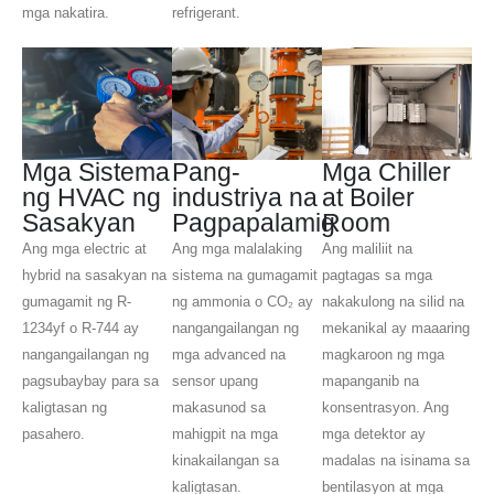
mga nakatira.
refrigerant.
Mga Sistema
Pang-
Mga Chiller
ng HVAC ng
industriya na
at Boiler
Sasakyan
Pagpapalamig
Room
Ang mga electric at
Ang mga malalaking
Ang maliliit na
hybrid na sasakyan na
sistema na gumagamit
pagtagas sa mga
gumagamit ng R-
ng ammonia o CO₂ ay
nakakulong na silid na
1234yf o R-744 ay
nangangailangan ng
mekanikal ay maaaring
nangangailangan ng
mga advanced na
magkaroon ng mga
pagsubaybay para sa
sensor upang
mapanganib na
kaligtasan ng
makasunod sa
konsentrasyon. Ang
pasahero.
mahigpit na mga
mga detektor ay
kinakailangan sa
madalas na isinama sa
kaligtasan.
bentilasyon at mga