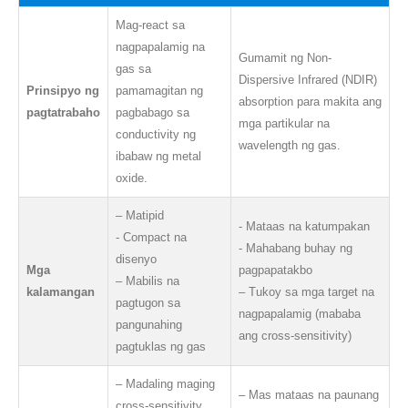
Mag-react sa
nagpapalamig na
Gumamit ng Non-
gas sa
Dispersive Infrared (NDIR)
Prinsipyo ng
pamamagitan ng
absorption para makita ang
pagtatrabaho
pagbabago sa
mga partikular na
conductivity ng
wavelength ng gas.
ibabaw ng metal
oxide.
– Matipid
- Mataas na katumpakan
- Compact na
- Mahabang buhay ng
disenyo
Mga
pagpapatakbo
– Mabilis na
kalamangan
– Tukoy sa mga target na
pagtugon sa
nagpapalamig (mababa
pangunahing
ang cross-sensitivity)
pagtuklas ng gas
– Madaling maging
– Mas mataas na paunang
cross-sensitivity