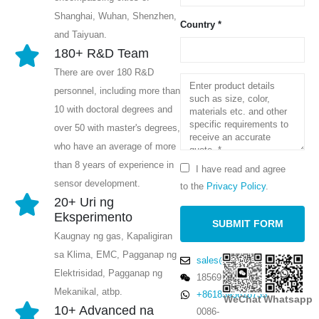
Shanghai, Wuhan, Shenzhen,
Country *
and Taiyuan.
180+ R&D Team
There are over 180 R&D
personnel, including more than
10 with doctoral degrees and
over 50 with master's degrees,
who have an average of more
than 8 years of experience in
I have read and agree
sensor development.
to the
Privacy Policy
.
20+ Uri ng
Eksperimento
Kaugnay ng gas, Kapaligiran
sa Klima, EMC, Pagganap ng
sales@winsensor.com
Elektrisidad, Pagganap ng
18569903598
Mekanikal, atbp.
+8618595618735
WeChat
Whatsapp
10+ Advanced na
0086-