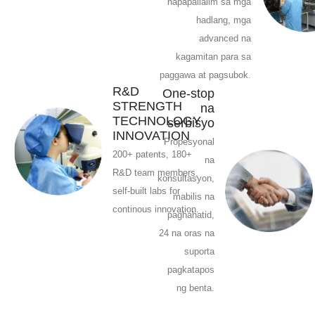
napapailalim sa mga
hadlang, mga
advanced na
kagamitan para sa
paggawa at pagsubok.
R&D
One-stop
STRENGTH
na
TECHNOLOGY
serbisyo
INNOVATION
Propesyonal
200+ patents, 180+
na
R&D team members,
konsultasyon,
self-built labs for
mabilis na
continous innovation.
paghahatid,
24 na oras na
suporta
pagkatapos
ng benta.