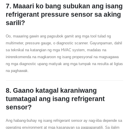
7. Maaari ko bang subukan ang isang
refrigerant pressure sensor sa aking
sarili?
Oo, maaaring gawin ang pagsubok gamit ang mga tool tulad ng
multimeter, pressure gauge, o diagnostic scanner. Gayunpaman, dahil
sa teknikal na katangian ng mga HVAC system, madalas na
inirerekomenda na magkaroon ng isang propesyonal na magsagawa
ng mga diagnostic upang matiyak ang mga tumpak na resulta at ligtas
na paghawak.
8. Gaano katagal karaniwang
tumatagal ang isang refrigerant
sensor?
Ang habang-buhay ng isang refrigerant sensor ay nag-iiba depende sa
operating environment at mga kasanayan sa pagpapanatili. Sa ilalim