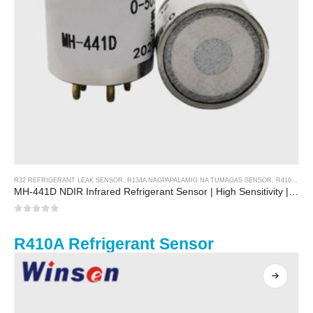
R32 REFRIGERANT LEAK SENSOR
,
R134A NAGPAPALAMIG NA TUMAGAS SENSOR
,
R410A REFRIGERANT LEAK SENSOR
MH-441D NDIR Infrared Refrigerant Sensor | High Sensitivity | HVAC & Industrial Safety | Long Lifespan
0
sa 5
R410A Refrigerant Sensor