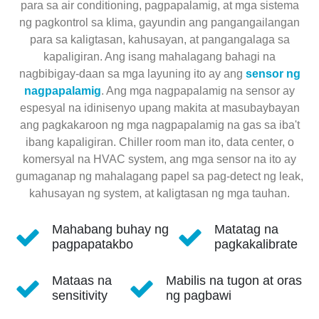
para sa air conditioning, pagpapalamig, at mga sistema
ng pagkontrol sa klima, gayundin ang pangangailangan
para sa kaligtasan, kahusayan, at pangangalaga sa
kapaligiran. Ang isang mahalagang bahagi na
nagbibigay-daan sa mga layuning ito ay ang
sensor ng
nagpapalamig
. Ang mga nagpapalamig na sensor ay
espesyal na idinisenyo upang makita at masubaybayan
ang pagkakaroon ng mga nagpapalamig na gas sa iba't
ibang kapaligiran. Chiller room man ito, data center, o
komersyal na HVAC system, ang mga sensor na ito ay
gumaganap ng mahalagang papel sa pag-detect ng leak,
kahusayan ng system, at kaligtasan ng mga tauhan.
Mahabang buhay ng
Matatag na
pagpapatakbo
pagkakalibrate
Mataas na
Mabilis na tugon at oras
sensitivity
ng pagbawi