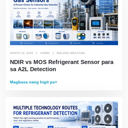
malamig na imbakan
Pagmamanman ng Gas ng Pang -
industriya
Tingnan pa
Sundan mo kami
HUNYO 16, 2026
ADMIN
WALANG MGA PUNA
NDIR vs MOS Refrigerant Sensor para
sa A2L Detection
Magbasa nang higit pa+
Winsen. © 2026. All Rights Reserved
Patakaran sa Privacy