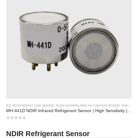
R32 REFRIGERANT LEAK SENSOR
,
R134A NAGPAPALAMIG NA TUMAGAS SENSOR
,
R410A REFRIGERANT LEAK SENSOR
MH-441D NDIR Infrared Refrigerant Sensor | High Sensitivity | HVAC & Industrial Safety | Long Lifespan
0
sa 5
NDIR Refrigerant Sensor