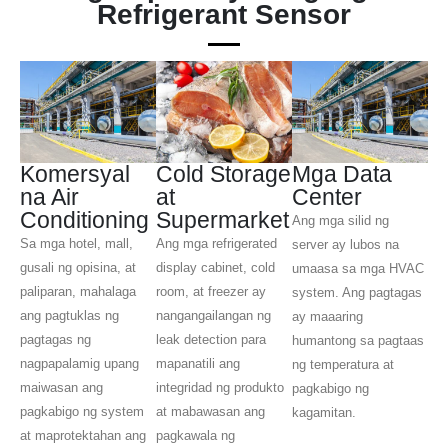
Refrigerant Sensor
Komersyal
Cold Storage
Mga Data
na Air
at
Center
Conditioning
Supermarket
Ang mga silid ng
Sa mga hotel, mall,
Ang mga refrigerated
server ay lubos na
gusali ng opisina, at
display cabinet, cold
umaasa sa mga HVAC
paliparan, mahalaga
room, at freezer ay
system. Ang pagtagas
ang pagtuklas ng
nangangailangan ng
ay maaaring
pagtagas ng
leak detection para
humantong sa pagtaas
nagpapalamig upang
mapanatili ang
ng temperatura at
maiwasan ang
integridad ng produkto
pagkabigo ng
pagkabigo ng system
at mabawasan ang
kagamitan.
at maprotektahan ang
pagkawala ng