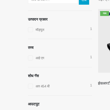
शोध
गरम
उत्पादन प्रकार
1
मॉड्यूल
तत्त्व
1
आहे एन
शोध गॅस
1
आर 454 बी
आउटपुट