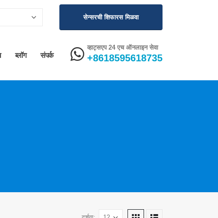
सेन्सरची शिफारस मिळवा
व्हाट्सएप 24 एच ऑनलाइन सेवा
य
ब्लॉग
संपर्क
+8618595618735
दर्शवा: