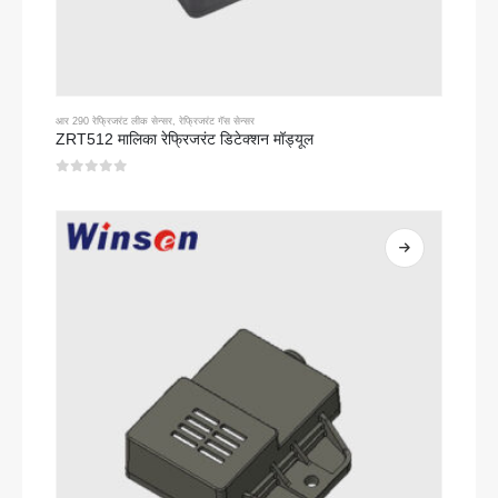
आर 290 रेफ्रिजरंट लीक सेन्सर
,
रेफ्रिजरंट गॅस सेन्सर
ZRT512 मालिका रेफ्रिजरंट डिटेक्शन मॉड्यूल
0
5 पैकी