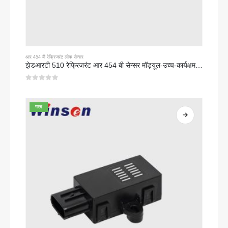
आर 454 बी रेफ्रिजरंट लीक सेन्सर
झेडआरटी 510 रेफ्रिजरंट आर 454 बी सेन्सर मॉड्यूल-उच्च-कार्यक्षमता एनडीआयआर रेफ्रिजरंट सेन्सर
0
5 पैकी
गरम