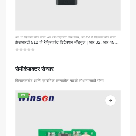
आर 32 रेफ्रिजरंट लीक सेन्सर
,
आर 290 रेफ्रिजरंट लीक सेन्सर
,
आर 454 बी रेफ्रिजरंट लीक सेन्सर
झेडआरटी 512 जे रेफ्रिजरंट डिटेक्शन मॉड्यूल | आर 32, आर 454 बी, आर 290 साठी एनडीआयआर गॅस सेन्सर | आरएस 485 संप्रेषण
0
5 पैकी
सेमीकंडक्टर सेन्सर
किफायतशीर आणि प्रारंभिक टप्प्यातील गळती शोधण्यासाठी योग्य.
गरम