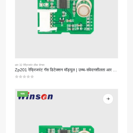
आर 32 रेफ्रिजरंट लीक सेन्सर
Zp201 रेफ्रिजरंट गॅस डिटेक्शन मॉड्यूल | उच्च-संवेदनशीलता आर 32 लीक सेन्सर
0
5 पैकी
गरम