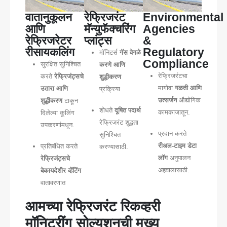
वातानुकूलन
रेफ्रिजरंट
Environmental
आणि
मॅन्युफॅक्चरिंग
Agencies
रेफ्रिजरेटर
प्लांट्स
&
रीसायकलिंग
Regulatory
मॉनिटर्स
गॅस वेगळे
Compliance
सुरक्षित सुनिश्चित
करणे आणि
रेफ्रिजरंटचा
करते
रेफ्रिजंट्सचे
शुद्धीकरण
मागोवा
गळती आणि
उतारा आणि
प्रक्रिया
उत्सर्जन
औद्योगिक
शुद्धीकरण
टाकून
शोधते
दूषित पदार्थ
कामकाजातून.
दिलेल्या कूलिंग
रेफ्रिजरंट शुद्धता
उपकरणांमधून.
प्रदान करते
सुनिश्चित
रीअल-टाइम डेटा
प्रतिबंधित करते
करण्यासाठी.
लॉग
अनुपालन
रेफ्रिजंट्सचे
अहवालासाठी.
बेकायदेशीर व्हेंटिंग
वातावरणात
आमच्या रेफ्रिजरंट रिकव्हरी
मॉनिटरींग सोल्यूशनची मुख्य