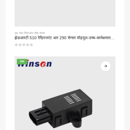
आर 290 रेफ्रिजरंट लीक सेन्सर
झेडआरटी 510 रेफ्रिजरंट आर 290 सेन्सर मॉड्यूल-उच्च-कार्यक्षमता एनडीआयआर रेफ्रिजरंट सेन्सर
0
5 पैकी
गरम