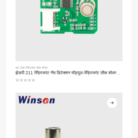
आर 290 रेफ्रिजरंट लीक सेन्सर
झेडपी 211 रेफ्रिजरंट गॅस डिटेक्शन मॉड्यूल-रेफ्रिजरंट लीक शोधण्यासाठी उच्च-संवेदनशीलता सेन्सर
0
5 पैकी