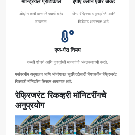
मॉन्ट्रियल प्रोटोकॉल
ईपीए क्लीन एअर अ‍ॅक्ट
ओझोन कमी करणारे पदार्थ बाहेर
योग्य रेफ्रिजरंट पुनर्प्राप्ती आणि
टाकतात.
विल्हेवाट आवश्यक आहे.
एफ-गॅस नियम
गळती शोधणे आणि पुनर्प्राप्ती मानकांची अंमलबजावणी करते.
पर्यावरणीय अनुपालन आणि ऑपरेशनल सुरक्षिततेसाठी विश्वसनीय रेफ्रिजरंट
रिकव्हरी मॉनिटरिंग सिस्टम आवश्यक आहे.
रेफ्रिजरंट रिकव्हरी मॉनिटरींगचे
अनुप्रयोग