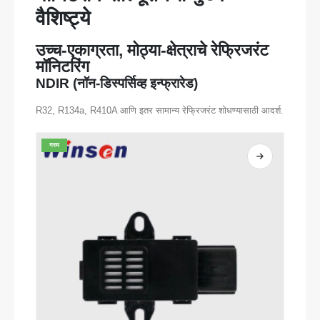
वैशिष्ट्ये
उच्च-एकाग्रता, मोठ्या-क्षेत्राचे रेफ्रिजरंट
मॉनिटरिंग
NDIR (नॉन-डिस्पर्सिव्ह इन्फ्रारेड)
R32, R134a, R410A आणि इतर सामान्य रेफ्रिजरंट शोधण्यासाठी आदर्श.
गरम