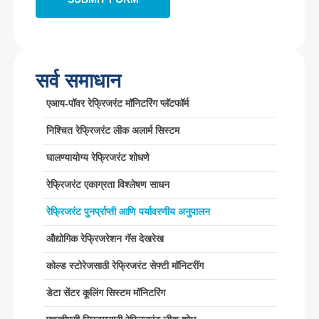
Wechat
: 18569903598
सर्व समाधान
एआय-पॉवर रेफ्रिजरंट मॉनिटरिंग प्लॅटफॉर्म
निश्चित रेफ्रिजरंट लीक अलार्म सिस्टम
Wechat
व्हाट्सएप
गरम उत्पादने
घालण्यायोग्य रेफ्रिजरंट शोधणे
आर 290 सेन्सर
रेफ्रिजरंट एकाग्रता विश्लेषण साधन
आर 454 बी सेन्सर
रेफ्रिजरंट पुनर्प्राप्ती आणि पर्यावरणीय अनुपालन
आर 32 सेन्सर
औद्योगिक रेफ्रिजरेशन गॅस देखरेख
आर 410 सेन्सर
कोल्ड स्टोरेजसाठी रेफ्रिजरंट सेफ्टी मॉनिटरींग
आर 454 बी सेन्सर
आमचा उपाय
डेटा सेंटर कूलिंग सिस्टम मॉनिटरिंग
एचव्हीएसी सिस्टमसाठी रेफ्रिजरंट लीक शोध