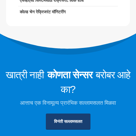
एचव्हीएसी सिस्टमसाठी रेफ्रिजरंट लीक शोध
कोल्ड चेन रेफ्रिजरंट मॉनिटरींग
कोल्ड चेन रेफ्रिजरंट मॉनिटरींग
डेटा सेंटर कूलिंग सिस्टम मॉनिटरिंग
कोल्ड स्टोरेजसाठी रेफ्रिजरंट सेफ्टी मॉनिटरींग
औद्योगिक रेफ्रिजरेशन गॅस देखरेख
अधिक पहा
आमचे अनुसरण करा
खात्री नाही
कोणता सेन्सर
बरोबर आहे
का?
आत्ताच एक विनामूल्य प्रारंभिक सल्लामसलत मिळवा
विनंती सल्लामसलत
विन्सेन. © 2026. सर्व हक्क राखीव
गोपनीयता धोरण