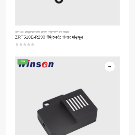
आर 290 रेफ्रिजरंट लीक सेन्सर
,
रेफ्रिजरंट गॅस सेन्सर
ZRT510E-R290 रेफ्रिजरंट सेन्सर मॉड्यूल
0
5 पैकी
गरम