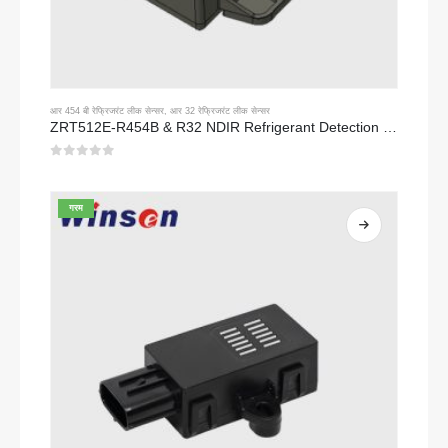
आर 454 बी रेफ्रिजरंट लीक सेन्सर
,
आर 32 रेफ्रिजरंट लीक सेन्सर
ZRT512E-R454B & R32 NDIR Refrigerant Detection Module, RS485 HVAC Sensor, UL/IEC Certified
0
5 पैकी
गरम