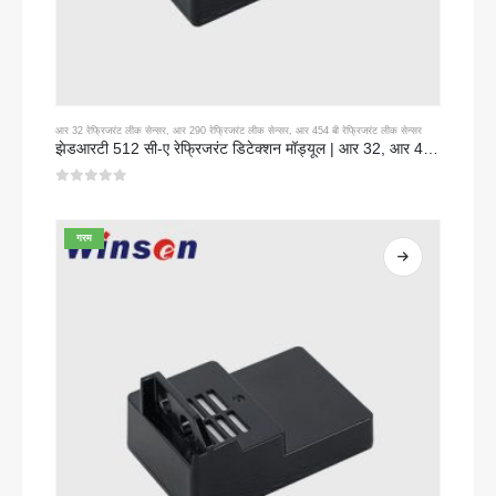
आर 32 रेफ्रिजरंट लीक सेन्सर
,
आर 290 रेफ्रिजरंट लीक सेन्सर
,
आर 454 बी रेफ्रिजरंट लीक सेन्सर
झेडआरटी 512 सी-ए रेफ्रिजरंट डिटेक्शन मॉड्यूल | आर 32, आर 454 बी, आर 290 साठी एनडीआयआर गॅस सेन्सर | विस्तृत व्होल्टेज वीजपुरवठा
0
5 पैकी
गरम