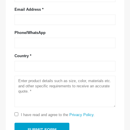
Email Address *
Phone/WhatsApp
Country *
आमच्याशी संपर्क साधा
पत्ता
: क्रमांक २ 99 J जिन्सुओ रोड, नॅशनल हाय-टेक झोन, झेंगझोउ
दूरध्वनी
:
0086-371-67169097
I have read and agree to the
Privacy Policy
.
ईमेल
:
cece@winsensor.com
व्हाट्सएप
: +
8618595618735