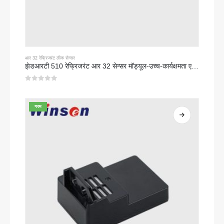
आर 32 रेफ्रिजरंट लीक सेन्सर
झेडआरटी 510 रेफ्रिजरंट आर 32 सेन्सर मॉड्यूल-उच्च-कार्यक्षमता एनडीआयआर रेफ्रिजरंट सेन्सर
0
5 पैकी
गरम