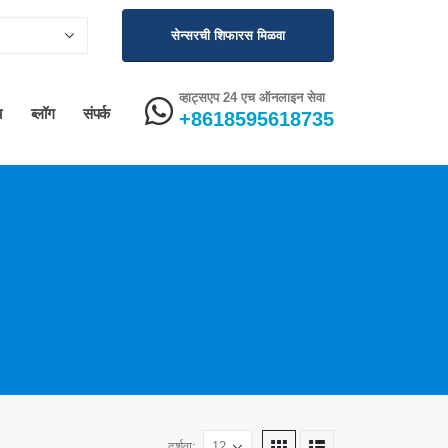
सेन्सरची शिफारस मिळवा
व्हाट्सएप 24 एच ऑनलाइन सेवा
य
ब्लॉग
संपर्क
+8618595618735
दर्शवा: