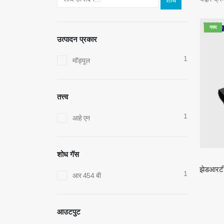
शोध
गरम
उत्पादन प्रकार
1
मॉड्यूल
तत्त्व
1
आहे एन
शोध गॅस
1
आर 454 बी
आउटपुट