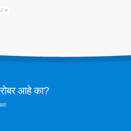
डेटा सेंटर कूलिंग सिस्टम मॉनिटरिंग
्सर
कोल्ड स्टोरेजसाठी रेफ्रिजरंट सेफ्टी मॉनिटरींग
न्सर
औद्योगिक रेफ्रिजरेशन गॅस देखरेख
सेन्सर
अधिक पहा
रोबर आहे का?
ळवा
विन्सेन. © 2026. सर्व हक्क राखीव