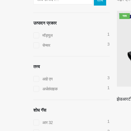
शोध
गरम
उत्पादन प्रकार
1
मॉड्यूल
3
सेन्सर
तत्त्व
3
आहे एन
1
अर्धसंवाहक
शोध गॅस
1
आर 32