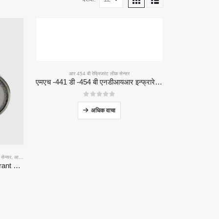
आर 454 बी रेफ्रिजरंट लीक सेन्सर
एमएच -441 डी -454 बी एनडीआयआर इन्फ्रारेड रेफ्रिजरंट सेन्सर
0
5 पैकी
अधिक वाचा
सेन्सर
,
आर 410 ए रेफ्रिजरंट लीक सेन्सर
,
आर 454 बी रेफ्रिजरंट लीक सेन्सर
MH-441D NDIR Infrared Refrigerant Sensor | High Sensitivity | HVAC & Industrial Safety | Long Lifespan