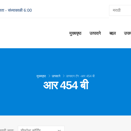
ता - संध्याकाळी 6:00
मुख्यपृष्ठ
उत्पादने
बद्दल
उपा
मुख्यपृष्ठ
उत्पादने
उत्पादन टॅग -
आर 454 बी
आर 454 बी
रमवारी लावा: