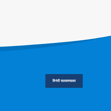
विनंती सल्लामसलत
गोपनीयता धोरण