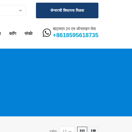
सेन्सरची शिफारस मिळवा
व्हाट्सएप 24 एच ऑनलाइन सेवा
य
ब्लॉग
संपर्क
+8618595618735
दर्शवा: