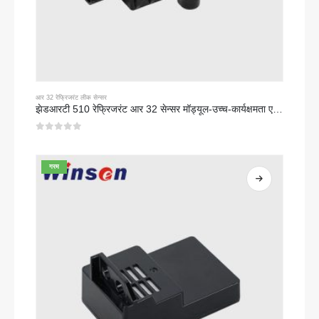
आर 32 रेफ्रिजरंट लीक सेन्सर
झेडआरटी 510 रेफ्रिजरंट आर 32 सेन्सर मॉड्यूल-उच्च-कार्यक्षमता एनडीआयआर रेफ्रिजरंट सेन्सर
0
5 पैकी
गरम