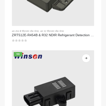
आर 454 बी रेफ्रिजरंट लीक सेन्सर
,
आर 32 रेफ्रिजरंट लीक सेन्सर
ZRT512E-R454B & R32 NDIR Refrigerant Detection Module, RS485 HVAC Sensor, UL/IEC Certified
0
5 पैकी
गरम