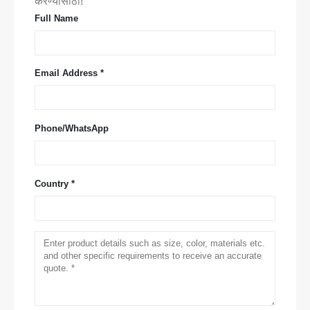
करण्यासाठी!
Full Name
Email Address *
Phone/WhatsApp
Country *
आमच्याशी संपर्क साधा
पत्ता
: क्रमांक २ 99 J जिन्सुओ रोड, नॅशनल हाय-टेक झोन, झेंगझोउ
दूरध्वनी
:
0086-371-67169097