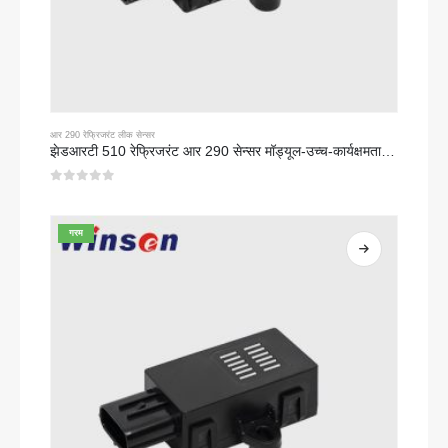
आर 290 रेफ्रिजरंट लीक सेन्सर
झेडआरटी 510 रेफ्रिजरंट आर 290 सेन्सर मॉड्यूल-उच्च-कार्यक्षमता एनडीआयआर रेफ्रिजरंट सेन्सर
0
5 पैकी
गरम