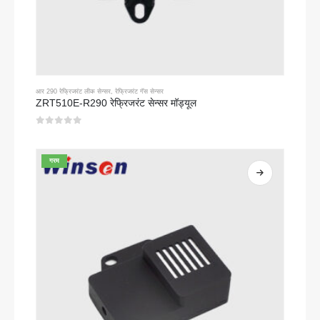
आर 290 रेफ्रिजरंट लीक सेन्सर
,
रेफ्रिजरंट गॅस सेन्सर
ZRT510E-R290 रेफ्रिजरंट सेन्सर मॉड्यूल
0
5 पैकी
गरम