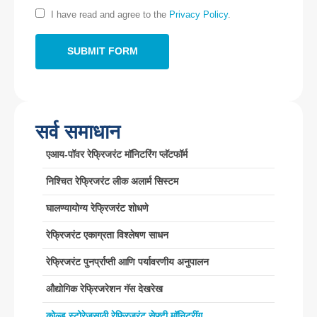
I have read and agree to the
Privacy Policy
.
ईमेल
:
cece@winsensor.com
व्हाट्सएप
: +
8618595618735
Wechat
: 18569903598
सर्व समाधान
एआय-पॉवर रेफ्रिजरंट मॉनिटरिंग प्लॅटफॉर्म
निश्चित रेफ्रिजरंट लीक अलार्म सिस्टम
Wechat
व्हाट्सएप
गरम उत्पादने
घालण्यायोग्य रेफ्रिजरंट शोधणे
आर 290 सेन्सर
रेफ्रिजरंट एकाग्रता विश्लेषण साधन
आर 454 बी सेन्सर
रेफ्रिजरंट पुनर्प्राप्ती आणि पर्यावरणीय अनुपालन
आर 32 सेन्सर
औद्योगिक रेफ्रिजरेशन गॅस देखरेख
आर 410 सेन्सर
कोल्ड स्टोरेजसाठी रेफ्रिजरंट सेफ्टी मॉनिटरींग