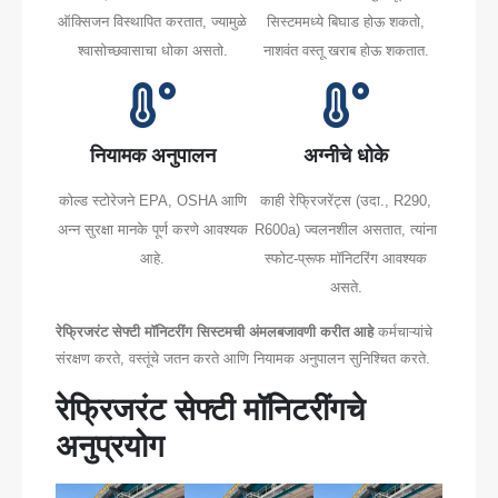
ऑक्सिजन विस्थापित करतात, ज्यामुळे
सिस्टममध्ये बिघाड होऊ शकतो,
श्वासोच्छवासाचा धोका असतो.
नाशवंत वस्तू खराब होऊ शकतात.
नियामक अनुपालन
अग्नीचे धोके
कोल्ड स्टोरेजने EPA, OSHA आणि
काही रेफ्रिजरेंट्स (उदा., R290,
अन्न सुरक्षा मानके पूर्ण करणे आवश्यक
R600a) ज्वलनशील असतात, त्यांना
आहे.
स्फोट-प्रूफ मॉनिटरिंग आवश्यक
असते.
रेफ्रिजरंट सेफ्टी मॉनिटरींग सिस्टमची अंमलबजावणी करीत आहे
कर्मचाऱ्यांचे
संरक्षण करते, वस्तूंचे जतन करते आणि नियामक अनुपालन सुनिश्चित करते.
रेफ्रिजरंट सेफ्टी मॉनिटरींगचे
अनुप्रयोग