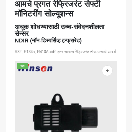
आमचे प्रगत रेफ्रिजरंट सेफ्टी
मॉनिटरींग सोल्यूशन्स
अचूक शोधण्यासाठी उच्च-संवेदनशीलता
सेन्सर
NDIR (नॉन-डिस्पर्सिव्ह इन्फ्रारेड)
R32, R134a, R410A आणि इतर सामान्य रेफ्रिजरंट शोधण्यासाठी आदर्श.
गरम