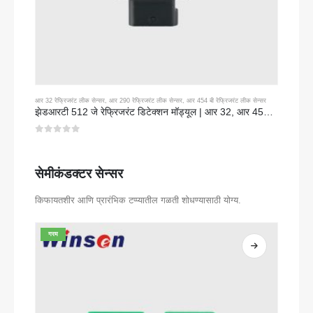
आर 32 रेफ्रिजरंट लीक सेन्सर
,
आर 290 रेफ्रिजरंट लीक सेन्सर
,
आर 454 बी रेफ्रिजरंट लीक सेन्सर
झेडआरटी 512 जे रेफ्रिजरंट डिटेक्शन मॉड्यूल | आर 32, आर 454 बी, आर 290 साठी एनडीआयआर गॅस सेन्सर | आरएस 485 संप्रेषण
0
5 पैकी
सेमीकंडक्टर सेन्सर
किफायतशीर आणि प्रारंभिक टप्प्यातील गळती शोधण्यासाठी योग्य.
गरम