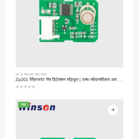
आर 32 रेफ्रिजरंट लीक सेन्सर
Zp201 रेफ्रिजरंट गॅस डिटेक्शन मॉड्यूल | उच्च-संवेदनशीलता आर 32 लीक सेन्सर
0
5 पैकी
गरम