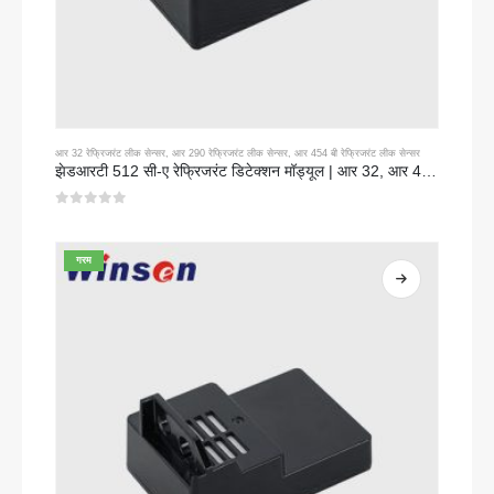
आर 32 रेफ्रिजरंट लीक सेन्सर
,
आर 290 रेफ्रिजरंट लीक सेन्सर
,
आर 454 बी रेफ्रिजरंट लीक सेन्सर
झेडआरटी 512 सी-ए रेफ्रिजरंट डिटेक्शन मॉड्यूल | आर 32, आर 454 बी, आर 290 साठी एनडीआयआर गॅस सेन्सर | विस्तृत व्होल्टेज वीजपुरवठा
0
5 पैकी
गरम