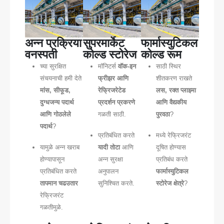
अन्न प्रक्रिया
सुपरमार्केट
फार्मास्युटिकल
वनस्पती
कोल्ड स्टोरेज
कोल्ड रूम
च्या सुरक्षित
मॉनिटर्स
वॉक-इन
साठी स्थिर
संचयनाची हमी देते
फ्रीझर आणि
शीतकरण राखते
मांस, सीफूड,
रेफ्रिजरेटेड
लस, रक्त प्लाझ्मा
दुग्धजन्य पदार्थ
प्रदर्शन प्रकरणे
आणि वैद्यकीय
आणि गोठलेले
गळती साठी.
पुरवठा
?
पदार्थ
?
प्रतिबंधित करते
मध्ये रेफ्रिजरंट
यामुळे अन्न खराब
यादी तोटा
आणि
दूषित होण्यास
होण्यापासून
अन्न सुरक्षा
प्रतिबंध करते
प्रतिबंधित करते
अनुपालन
फार्मास्युटिकल
तापमान चढउतार
सुनिश्चित करते.
स्टोरेज क्षेत्रे
?
रेफ्रिजरंट
गळतीमुळे.