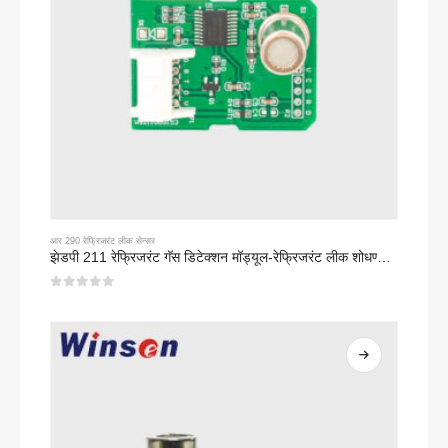
आर 290 रेफ्रिजरंट लीक सेन्सर
झेडपी 211 रेफ्रिजरंट गॅस डिटेक्शन मॉड्यूल-रेफ्रिजरंट लीक शोधण्यासाठी उच्च-संवेदनशीलता सेन्सर
0
5 पैकी