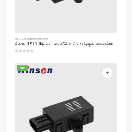
आर 454 बी रेफ्रिजरंट लीक सेन्सर
झेडआरटी 510 रेफ्रिजरंट आर 454 बी सेन्सर मॉड्यूल-उच्च-कार्यक्षमता एनडीआयआर रेफ्रिजरंट सेन्सर
0
5 पैकी
गरम