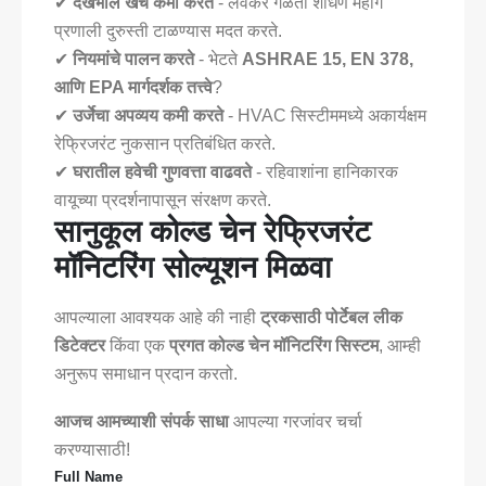
✔
देखभाल खर्च कमी करते
- लवकर गळती शोधणे महाग
प्रणाली दुरुस्ती टाळण्यास मदत करते.
✔
नियमांचे पालन करते
- भेटते
ASHRAE 15, EN 378,
आणि EPA मार्गदर्शक तत्त्वे
?
✔
उर्जेचा अपव्यय कमी करते
- HVAC सिस्टीममध्ये अकार्यक्षम
रेफ्रिजरंट नुकसान प्रतिबंधित करते.
✔
घरातील हवेची गुणवत्ता वाढवते
- रहिवाशांना हानिकारक
वायूच्या प्रदर्शनापासून संरक्षण करते.
सानुकूल कोल्ड चेन रेफ्रिजरंट
मॉनिटरिंग सोल्यूशन मिळवा
आपल्याला आवश्यक आहे की नाही
ट्रकसाठी पोर्टेबल लीक
डिटेक्टर
किंवा एक
प्रगत कोल्ड चेन मॉनिटरिंग सिस्टम
, आम्ही
अनुरूप समाधान प्रदान करतो.
आजच आमच्याशी संपर्क साधा
आपल्या गरजांवर चर्चा
करण्यासाठी!
Full Name