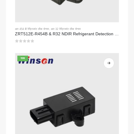
आर 454 बी रेफ्रिजरंट लीक सेन्सर
,
आर 32 रेफ्रिजरंट लीक सेन्सर
ZRT512E-R454B & R32 NDIR Refrigerant Detection Module, RS485 HVAC Sensor, UL/IEC Certified
0
5 पैकी
गरम