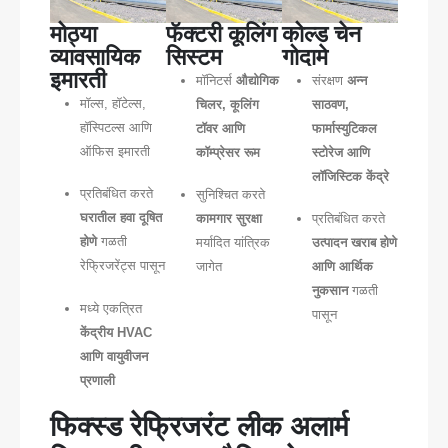
मोठ्या
फॅक्टरी कूलिंग
कोल्ड चेन
व्यावसायिक
सिस्टम
गोदामे
इमारती
मॉनिटर्स
औद्योगिक
संरक्षण
अन्न
मॉल्स, हॉटेल्स,
चिलर, कूलिंग
साठवण,
हॉस्पिटल्स आणि
टॉवर आणि
फार्मास्युटिकल
ऑफिस इमारती
कॉम्प्रेसर रूम
स्टोरेज आणि
लॉजिस्टिक केंद्रे
प्रतिबंधित करते
सुनिश्चित करते
घरातील हवा दूषित
कामगार सुरक्षा
प्रतिबंधित करते
होणे
गळती
मर्यादित यांत्रिक
उत्पादन खराब होणे
रेफ्रिजरेंट्स पासून
जागेत
आणि आर्थिक
नुकसान
गळती
मध्ये एकत्रित
पासून
केंद्रीय HVAC
आणि वायुवीजन
प्रणाली
फिक्स्ड रेफ्रिजरंट लीक अलार्म