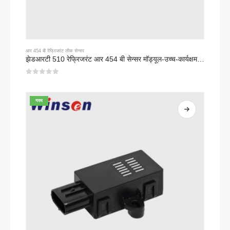
आर 454 बी रेफ्रिजरंट लीक सेन्सर
झेडआरटी 510 रेफ्रिजरंट आर 454 बी सेन्सर मॉड्यूल-उच्च-कार्यक्षमता एनडीआयआर रेफ्रिजरंट सेन्सर
0
5 पैकी
गरम