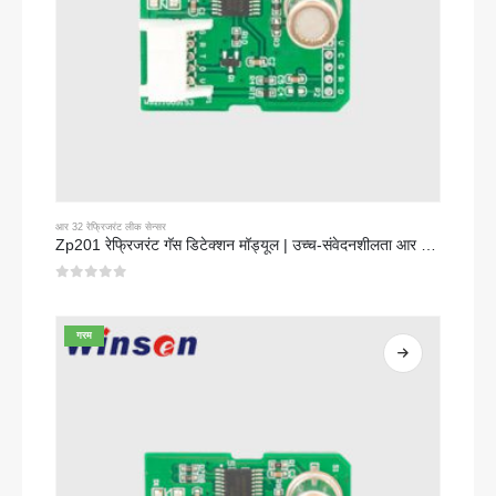
आर 32 रेफ्रिजरंट लीक सेन्सर
Zp201 रेफ्रिजरंट गॅस डिटेक्शन मॉड्यूल | उच्च-संवेदनशीलता आर 32 लीक सेन्सर
0
5 पैकी
गरम