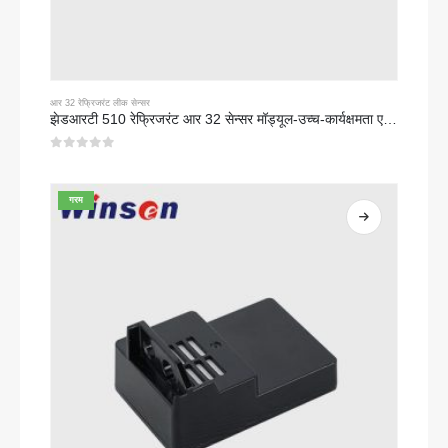
आर 32 रेफ्रिजरंट लीक सेन्सर
झेडआरटी 510 रेफ्रिजरंट आर 32 सेन्सर मॉड्यूल-उच्च-कार्यक्षमता एनडीआयआर रेफ्रिजरंट सेन्सर
0
5 पैकी
गरम