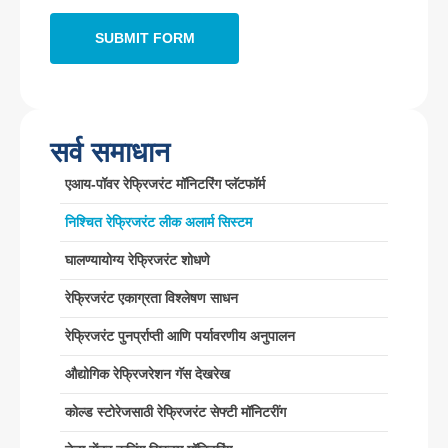
व्हाट्सएप
: +
8618595618735
Wechat
: 18569903598
सर्व समाधान
एआय-पॉवर रेफ्रिजरंट मॉनिटरिंग प्लॅटफॉर्म
निश्चित रेफ्रिजरंट लीक अलार्म सिस्टम
Wechat
व्हाट्सएप
गरम उत्पादने
घालण्यायोग्य रेफ्रिजरंट शोधणे
आर 290 सेन्सर
रेफ्रिजरंट एकाग्रता विश्लेषण साधन
आर 454 बी सेन्सर
रेफ्रिजरंट पुनर्प्राप्ती आणि पर्यावरणीय अनुपालन
आर 32 सेन्सर
औद्योगिक रेफ्रिजरेशन गॅस देखरेख
आर 410 सेन्सर
कोल्ड स्टोरेजसाठी रेफ्रिजरंट सेफ्टी मॉनिटरींग
आर 454 बी सेन्सर
आमचा उपाय