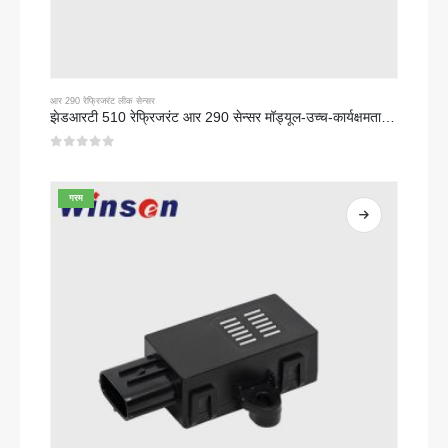
आर 290 रेफ्रिजरंट लीक सेन्सर
झेडआरटी 510 रेफ्रिजरंट आर 290 सेन्सर मॉड्यूल-उच्च-कार्यक्षमता एनडीआयआर रेफ्रिजरंट सेन्सर
0
5 पैकी
गरम