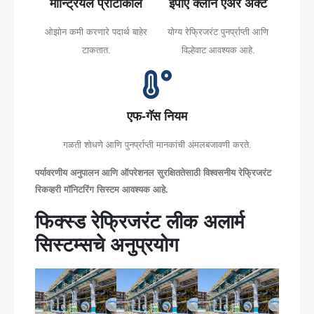
मॉन्ट्रियल प्रोटोकॉल
ईपीए क्लीन एअर अ‍ॅक्ट
ओझोन कमी करणारे पदार्थ बाहेर
योग्य रेफ्रिजरंट पुनर्प्राप्ती आणि
टाकतात.
विल्हेवाट आवश्यक आहे.
एफ-गॅस नियम
गळती शोधणे आणि पुनर्प्राप्ती मानकांची अंमलबजावणी करते.
पर्यावरणीय अनुपालन आणि ऑपरेशनल सुरक्षिततेसाठी विश्वसनीय रेफ्रिजरंट
रिकव्हरी मॉनिटरिंग सिस्टम आवश्यक आहे.
फिक्स्ड रेफ्रिजरंट लीक अलार्म
सिस्टम्सचे अनुप्रयोग