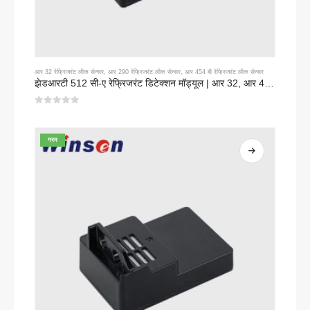
आर 32 रेफ्रिजरंट लीक सेन्सर
,
आर 290 रेफ्रिजरंट लीक सेन्सर
,
आर 454 बी रेफ्रिजरंट लीक सेन्सर
झेडआरटी 512 सी-ए रेफ्रिजरंट डिटेक्शन मॉड्यूल | आर 32, आर 454 बी, आर 290 साठी एनडीआयआर गॅस सेन्सर | विस्तृत व्होल्टेज वीजपुरवठा
0
5 पैकी
गरम