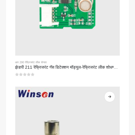
आर 290 रेफ्रिजरंट लीक सेन्सर
झेडपी 211 रेफ्रिजरंट गॅस डिटेक्शन मॉड्यूल-रेफ्रिजरंट लीक शोधण्यासाठी उच्च-संवेदनशीलता सेन्सर
0
5 पैकी