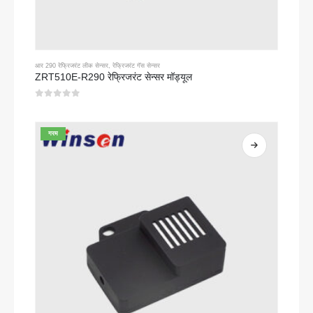
आर 290 रेफ्रिजरंट लीक सेन्सर
,
रेफ्रिजरंट गॅस सेन्सर
ZRT510E-R290 रेफ्रिजरंट सेन्सर मॉड्यूल
0
5 पैकी
गरम