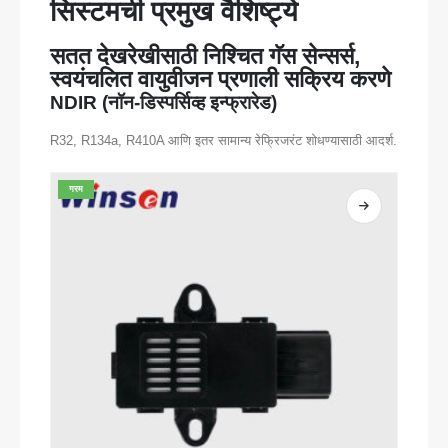
सिस्टमची प्रमुख वैशिष्ट्ये
सतत देखरेखीसाठी निश्चित गॅस सेन्सर्स,
स्वयंचलित वायुवीजन प्रणाली सक्रिय करणे
NDIR (नॉन-डिस्पर्सिव्ह इन्फ्रारेड)
R32, R134a, R410A आणि इतर सामान्य रेफ्रिजरंट शोधण्यासाठी आदर्श.
गरम