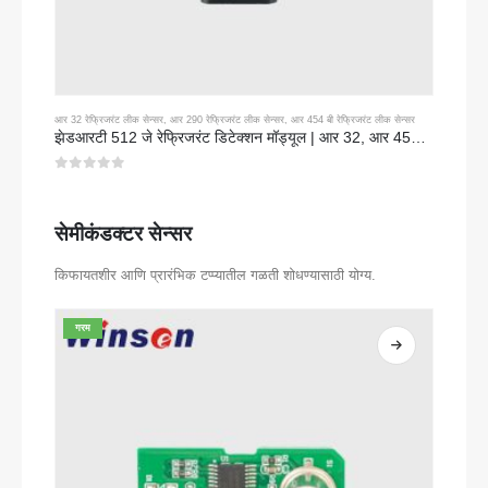
आर 32 रेफ्रिजरंट लीक सेन्सर
,
आर 290 रेफ्रिजरंट लीक सेन्सर
,
आर 454 बी रेफ्रिजरंट लीक सेन्सर
झेडआरटी 512 जे रेफ्रिजरंट डिटेक्शन मॉड्यूल | आर 32, आर 454 बी, आर 290 साठी एनडीआयआर गॅस सेन्सर | आरएस 485 संप्रेषण
0
5 पैकी
सेमीकंडक्टर सेन्सर
किफायतशीर आणि प्रारंभिक टप्प्यातील गळती शोधण्यासाठी योग्य.
गरम