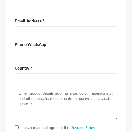
Email Address *
Phone/WhatsApp
Country *
आमच्याशी संपर्क साधा
पत्ता
: क्रमांक २ 99 J जिन्सुओ रोड, नॅशनल हाय-टेक झोन, झेंगझोउ
दूरध्वनी
:
0086-371-67169097
I have read and agree to the
Privacy Policy
.
ईमेल
:
cece@winsensor.com