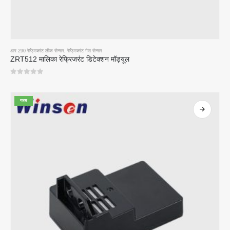
आर 290 रेफ्रिजरंट लीक सेन्सर
,
रेफ्रिजरंट गॅस सेन्सर
ZRT512 मालिका रेफ्रिजरंट डिटेक्शन मॉड्यूल
0
5 पैकी
गरम