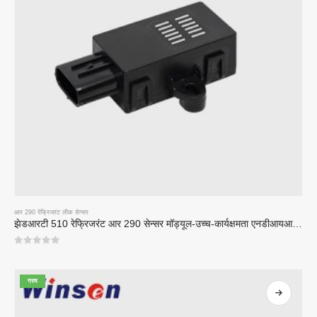
आर 290 रेफ्रिजरंट लीक सेन्सर
झेडआरटी 510 रेफ्रिजरंट आर 290 सेन्सर मॉड्यूल-उच्च-कार्यक्षमता एनडीआयआर रेफ्रिजरंट सेन्सर
0
5 पैकी
गरम