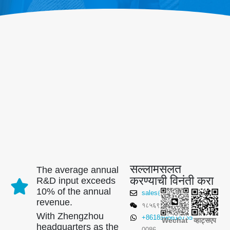
सल्लामसलत
The average annual
करण्याची विनंती करा
R&D input exceeds
10% of the annual
sales@winsensor.com
revenue.
१८५६९९०३५९८
With Zhengzhou
+8618595618735
Wechat
व्हाट्सएप
headquarters as the
0086-