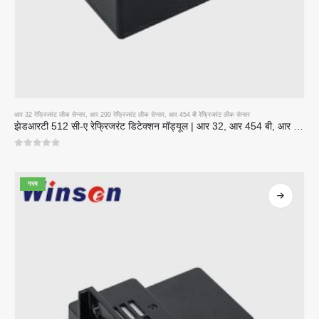
आर 32 रेफ्रिजरंट लीक सेन्सर
,
आर 290 रेफ्रिजरंट लीक सेन्सर
,
आर 454 बी रेफ्रिजरंट लीक सेन्सर
झेडआरटी 512 सी-ए रेफ्रिजरंट डिटेक्शन मॉड्यूल | आर 32, आर 454 बी, आर 290 साठी एनडीआयआर गॅस सेन्सर | विस्तृत व्होल्टेज वीजपुरवठा
0
5 पैकी
गरम