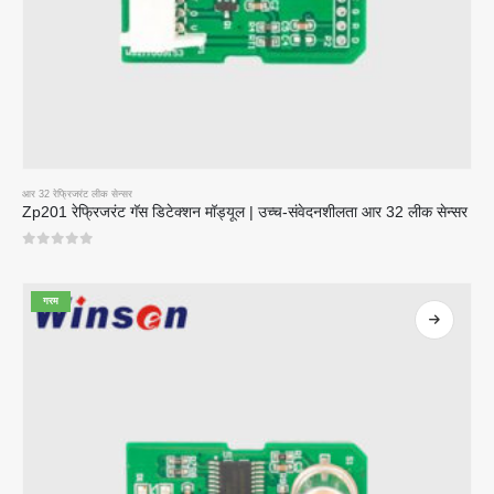
आर 32 रेफ्रिजरंट लीक सेन्सर
Zp201 रेफ्रिजरंट गॅस डिटेक्शन मॉड्यूल | उच्च-संवेदनशीलता आर 32 लीक सेन्सर
0
5 पैकी
गरम