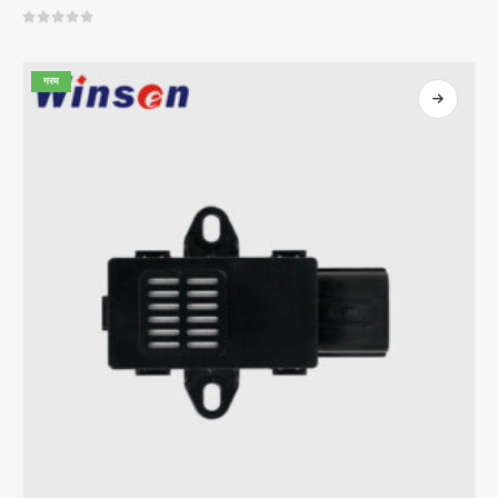
0
5 पैकी
गरम