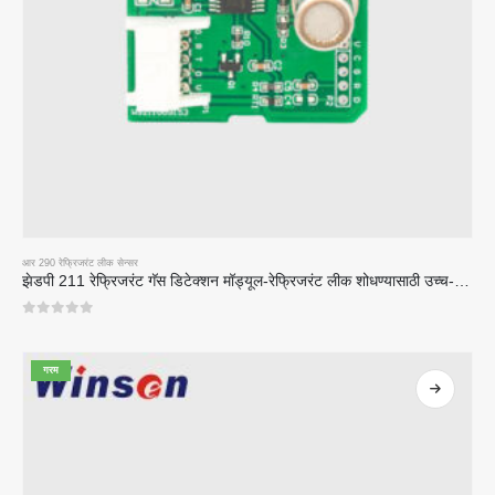
आर 290 रेफ्रिजरंट लीक सेन्सर
झेडपी 211 रेफ्रिजरंट गॅस डिटेक्शन मॉड्यूल-रेफ्रिजरंट लीक शोधण्यासाठी उच्च-संवेदनशीलता सेन्सर
0
5 पैकी
गरम