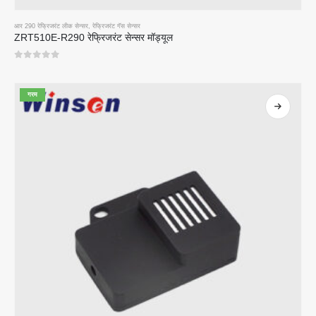
आर 290 रेफ्रिजरंट लीक सेन्सर
,
रेफ्रिजरंट गॅस सेन्सर
ZRT510E-R290 रेफ्रिजरंट सेन्सर मॉड्यूल
0
5 पैकी
गरम