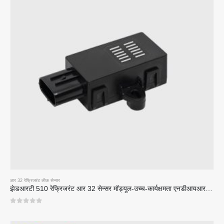
आर 32 रेफ्रिजरंट लीक सेन्सर
झेडआरटी 510 रेफ्रिजरंट आर 32 सेन्सर मॉड्यूल-उच्च-कार्यक्षमता एनडीआयआर रेफ्रिजरंट सेन्सर
0
5 पैकी