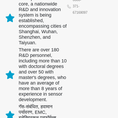
core, a nationwide
371-
R&D and innovation
67169097
system is being
established,
encompassing cities of
Shanghai, Wuhan,
Shenzhen, and
Taiyuan.
There are over 180
R&D personnel,
including more than 10
with doctoral degrees
and over 50 with
master's degrees, who
have an average of
more than 8 years of
experience in sensor
development.
गॅस-संबंधित, हवामान
पर्यावरण, EMC,
इलेक्ट्रिकल परफॉर्मन्स,