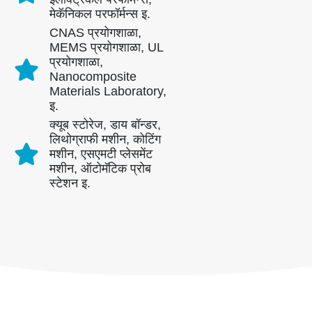
मेकॅनिकल परफॉर्मन्स इ.
CNAS प्रयोगशाळा,
MEMS प्रयोगशाळा, UL
प्रयोगशाळा,
आमच्याशी संपर्क साधा
Nanocomposite
Materials Laboratory,
पत्ता
: क्रमांक २ 99 J जिन्सुओ रोड, नॅशनल हाय-टेक झोन, झेंगझोउ
इ.
दूरध्वनी
:
0086-371-67169097
क्यूब स्टोरेज, डाय बॉन्डर,
लिथोग्राफी मशीन, कोटिंग
ईमेल
:
cece@winsensor.com
मशीन, एसएमटी प्लेसमेंट
मशीन, ऑटोमॅटिक प्रोब
व्हाट्सएप
: +
8618595618735
स्टेशन इ.
Wechat
: 18569903598
Wechat
व्हाट्सएप