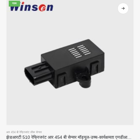
गरम
आर 454 बी रेफ्रिजरंट लीक सेन्सर
झेडआरटी 510 रेफ्रिजरंट आर 454 बी सेन्सर मॉड्यूल-उच्च-कार्यक्षमता एनडीआयआर रेफ्रिजरंट सेन्सर