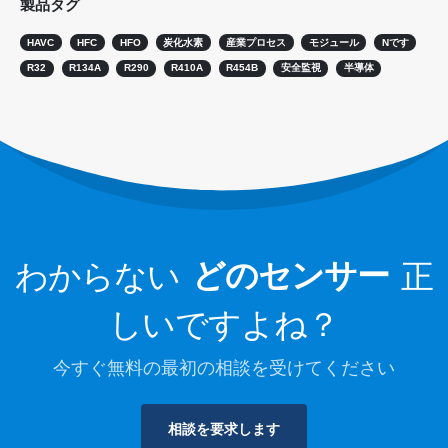
製品タグ
HVACシステムの冷媒漏れ検出
HAVC
HFC
HFO
炭化水素
産業プロセス
モジュール
Nです
コールドチェーン冷媒の監視
R32
R134A
R290
R410A
R454B
安全監視
半導体
データセンター冷却システムの監視
冷蔵貯蔵のための冷媒の安全監視
産業冷凍ガス監視
詳細をご覧ください
私たちに従ってください
わからない
どのセンサー
正
しいですよね？
今すぐ無料の最初の相談を受けてください
相談を要求します
ウィンセン。 © 2026.全著作権所有