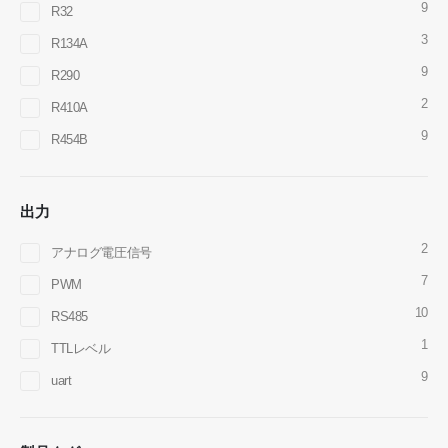
9
R32
whatsapp
： +
8618595618735
3
R134A
wechat
：18569903598
9
R290
2
R410A
9
R454B
出力
wechat
whatsapp
ホット製品
2
アナログ電圧信号
R290センサー
7
PWM
10
R454Bセンサー
RS485
1
R32センサー
TTLレベル
9
uart
R410センサー
R454Bセンサー
私たちの解決策