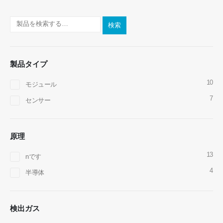
検索
製品タイプ
10
モジュール
7
センサー
原理
13
nです
お問い合わせ
4
半導体
住所
：No.299 Jinsuo Road、国立ハイテクゾーン、Zhengzhou
電話
：
0086-371-67169097
検出ガス
メール
：
cece@winsensor.com