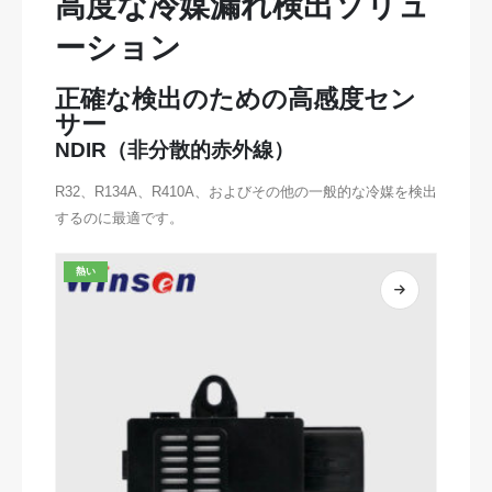
高度な冷媒漏れ検出ソリュ
ーション
正確な検出のための高感度セン
サー
NDIR（非分散的赤外線）
R32、R134A、R410A、およびその他の一般的な冷媒を検出
するのに最適です。
熱い