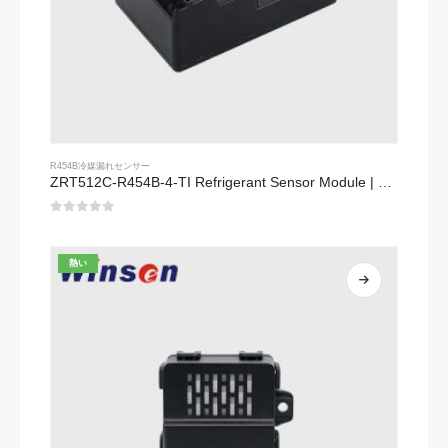
R454B冷媒漏れセンサー
ZRT512C-R454B-4-TI Refrigerant Sensor Module | NDIR Technology for HVAC & Industrial Safety Monitoring
0
5つのうち
熱い