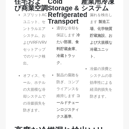
住宅およ
Cold
産業用冷凍
び商業空調
Storage &
システム
Refrigerated
スプリットAC
漏れを検出し
Transport
ユニット、セ
ます
製造工
適切な冷却を
ントラルエア
場、化学物質
保証します
冷
システム、お
貯蔵施設、お
たい部屋、食
よびVRF/VRV
よび大規模な
料貯蔵倉庫、
セットアップ
冷蔵ユニッ
冷蔵トラッ
でのリーク検
ト
。
ク
。
出。
冷媒の浪費と
製品の腐敗を
オフィス、モ
システムの非
防ぎ、コンプ
ール、ホテル
効率性による
ライアンスを
の大規模な冷
経済的損失を
維持します
コ
却システムで
防ぎます。
ールドチェー
の冷媒損失を
ンロジスティ
防ぎます。
クス基準
。