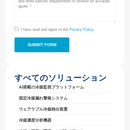
お問い合わせ
住所
：No.299 Jinsuo Road、国立ハイテクゾーン、Zhengzhou
電話
：
0086-371-67169097
I have read and agree to the
Privacy Policy
.
メール
：
cece@winsensor.com
whatsapp
： +
8618595618735
wechat
：18569903598
すべてのソリューション
AI搭載の冷媒監視プラットフォーム
固定冷媒漏れ警報システム
wechat
whatsapp
ホット製品
ウェアラブル冷媒検出装置
R290センサー
冷媒濃度分析機器
R454Bセンサー