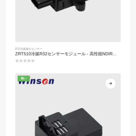
R32冷媒漏れセンサー
ZRT510冷媒R32センサーモジュール - 高性能NDIR冷媒センサー
0
5つのうち
熱い