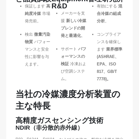
R&D
保証します
高
有効にする
混
メーカーを支
純度冷媒
市場
合冷媒の組成
援
新しい冷媒
発売前。
分析
。
ブレンドの開
検出
微量汚染
コンプライア
発と最適化
。
物質
パフォー
ンスを確保し
サポート
パフ
マンスと安全
ます
業界標準
ォーマンスの
性に影響を与
(ASHRAE、
検証
冷凍およ
えます。
EPA、ISO
び空調システ
817、GB/T
ム。
7778)。
当社の冷媒濃度分析装置の
主な特長
高精度ガスセンシング技術
NDIR（非分散的赤外線）