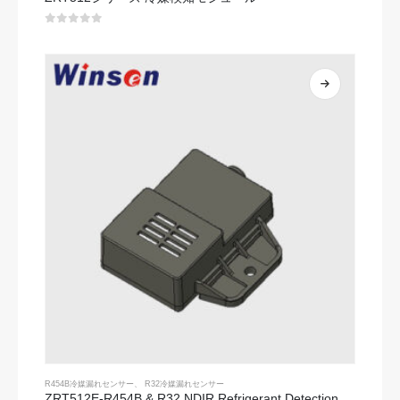
0
5つのうち
R454B冷媒漏れセンサー
、
R32冷媒漏れセンサー
ZRT512E-R454B & R32 NDIR Refrigerant Detection Module, RS485 HVAC Sensor, UL/IEC Certified