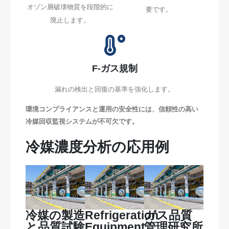
オゾン層破壊物質を段階的に
要です。
廃止します。
F-ガス規制
漏れの検出と回復の基準を強化します。
環境コンプライアンスと運用の安全性には、信頼性の高い
冷媒回収監視システムが不可欠です。
冷媒濃度分析の応用例
冷媒の製造
Refrigeration
ガス品質
と品質試験
Equipment
管理研究所