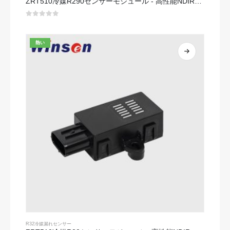
ZRT510冷媒R290センサーモジュール - 高性能NDIR冷媒センサー
0
5つのうち
熱い
R32冷媒漏れセンサー