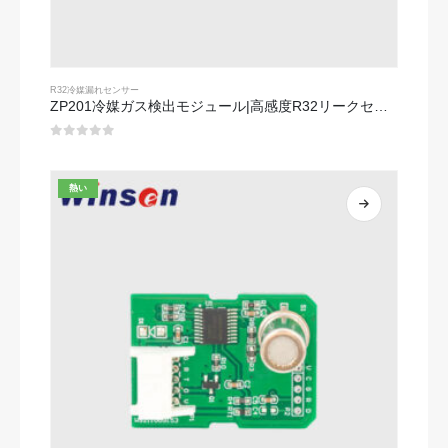
R32冷媒漏れセンサー
ZP201冷媒ガス検出モジュール|高感度R32リークセンサー
0
5つのうち
熱い