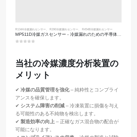
R134A冷媒漏れセンサー
、
R290冷媒漏れセンサー
、
R454B冷媒漏れセンサー
MP511D冷媒ガスセンサー - 冷媒漏れのための半導体ベースのセンサー
0
5つのうち
当社の冷媒濃度分析装置の
メリット
✔
冷媒の品質管理を強化
– 純粋性とコンプライ
アンスを確保します。
✔
システム障害の削減
– 冷凍装置に損傷を与え
る可能性のある不純物を検出します。
✔
製造効率の向上
– 正確なガス混合物の配合が
可能になります。