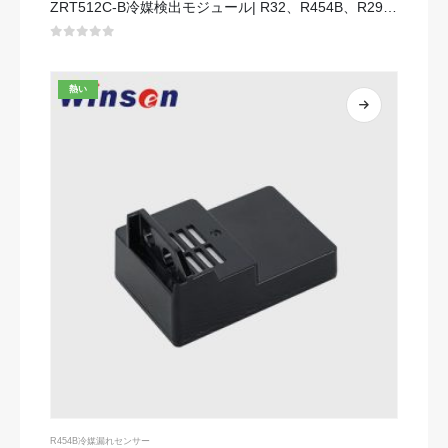
ZRT512C-B冷媒検出モジュール| R32、R454B、R290用の低電圧NDIRガスセンサー
0
5つのうち
熱い
R454B冷媒漏れセンサー