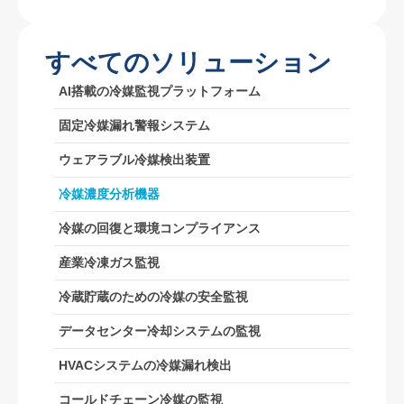
すべてのソリューション
AI搭載の冷媒監視プラットフォーム
固定冷媒漏れ警報システム
wechat
whatsapp
ホット製品
ウェアラブル冷媒検出装置
R290センサー
冷媒濃度分析機器
R454Bセンサー
冷媒の回復と環境コンプライアンス
R32センサー
産業冷凍ガス監視
R410センサー
冷蔵貯蔵のための冷媒の安全監視
R454Bセンサー
私たちの解決策
データセンター冷却システムの監視
HVACシステムの冷媒漏れ検出
HVACシステムの冷媒漏れ検出
コールドチェーン冷媒の監視
コールドチェーン冷媒の監視