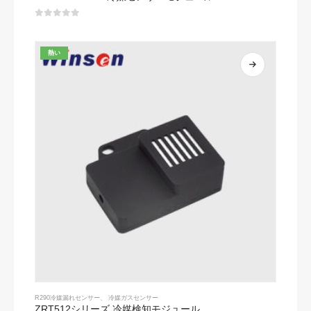
0
5つのうち
熱い
R290冷媒漏れセンサー
、
冷媒ガスセンサー
ZRT512シリーズ 冷媒検知モジュール