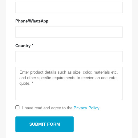
Phone/WhatsApp
Country *
お問い合わせ
住所
：No.299 Jinsuo Road、国立ハイテクゾーン、Zhengzhou
電話
：
0086-371-67169097
I have read and agree to the
Privacy Policy
.
メール
：
cece@winsensor.com
whatsapp
： +
8618595618735
wechat
：18569903598