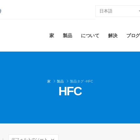
時
家
製品
について
解決
ブログ
家
製品
製品タグ -
HFC
HFC
え：