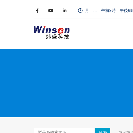
月 - 土 - 午前9時 - 午後6
並べ替