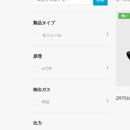
検索
熱い
製品タイプ
1
モジュール
原理
1
nです
検出ガス
1
R32
出力