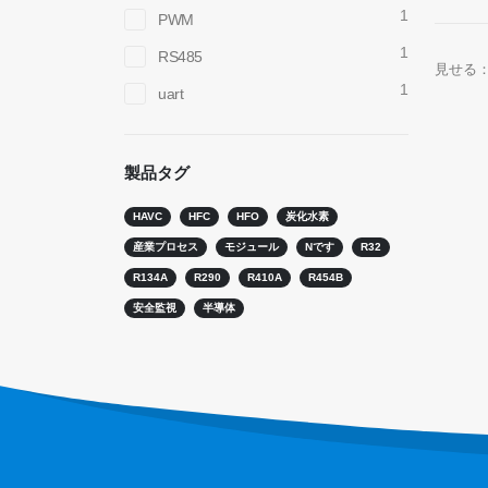
1
PWM
1
RS485
見せる
1
uart
お問い合わせ
ホット
R290セ
製品タグ
住所
：No.299 Jinsuo Road、国立ハイテクゾー
ン、Zhengzhou
R454B
HAVC
HFC
HFO
炭化水素
電話
：
0086-371-67169097
R32セン
産業プロセス
モジュール
Nです
R32
メール
：
cece@winsensor.com
R134A
R290
R410A
R454B
R410セ
安全監視
半導体
whatsapp
： +
8618595618735
R454B
wechat
：18569903598