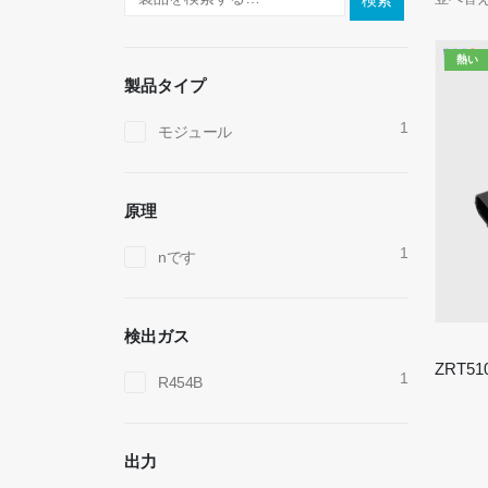
検索
熱い
製品タイプ
1
モジュール
原理
1
nです
検出ガス
1
R454B
出力