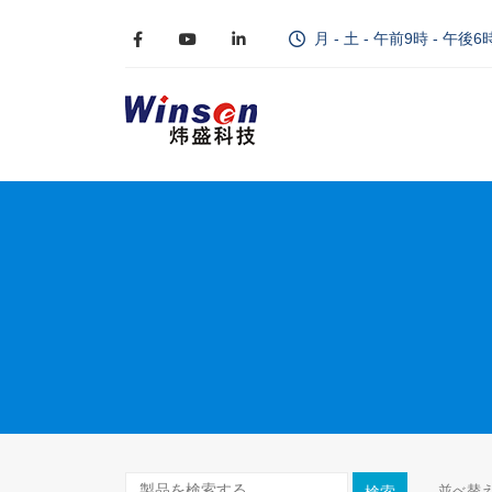
月 - 土 - 午前9時 - 午後6
並べ替