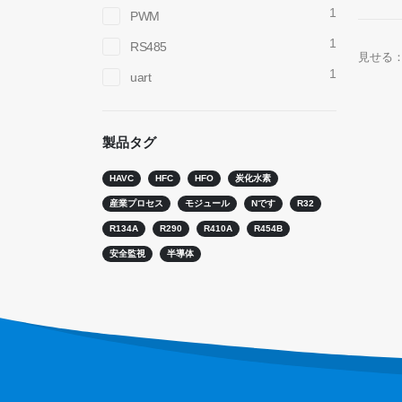
1
PWM
1
RS485
見せる
1
uart
お問い合わせ
ホット
R290セ
製品タグ
住所
：No.299 Jinsuo Road、国立ハイテクゾー
ン、Zhengzhou
R454B
HAVC
HFC
HFO
炭化水素
電話
：
0086-371-67169097
R32セン
産業プロセス
モジュール
Nです
R32
メール
：
cece@winsensor.com
R134A
R290
R410A
R454B
R410セ
安全監視
半導体
whatsapp
： +
8618595618735
R454B
wechat
：18569903598