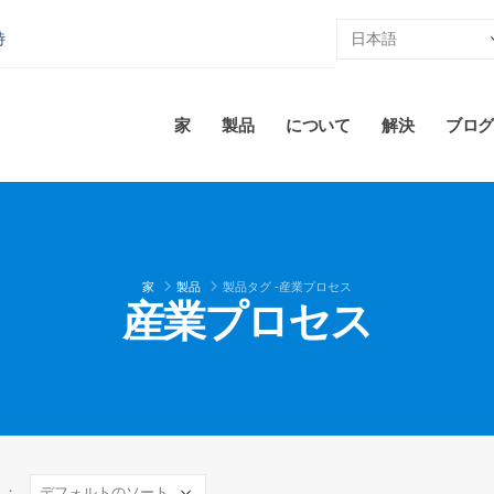
時
家
製品
について
解決
ブログ
家
製品
製品タグ -
産業プロセス
産業プロセス
え：