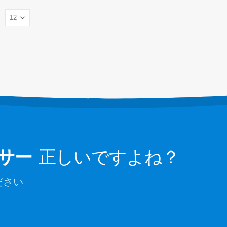
データセンター冷却システムの監視
サー
：
冷蔵貯蔵のための冷媒の安全監視
ンサー
産業冷凍ガス監視
センサー
詳細をご覧ください
サー
正しいですよね？
ださい
ウィンセン。 © 2026.全著作権所有