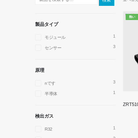
検索
熱い
製品タイプ
1
モジュール
3
センサー
原理
3
nです
1
半導体
検出ガス
1
R32