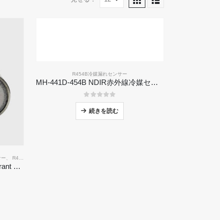
R454B冷媒漏れセンサー
MH-441D-454B NDIR赤外線冷媒センサー
0
5つのうち
続きを読む
サー
、
R410A冷媒漏れセンサー
、
R454B冷媒漏れセンサー
MH-441D NDIR Infrared Refrigerant Sensor | High Sensitivity | HVAC & Industrial Safety | Long Lifespan