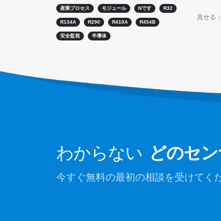
電話
：
0086-371-67169097
R32セン
産業プロセス
モジュール
Nです
R32
見せる
メール
：
cece@winsensor.com
R134A
R290
R410A
R454B
R410セ
安全監視
半導体
whatsapp
： +
8618595618735
R454B
wechat
：18569903598
wechat
whatsapp
わからない
どのセン
今すぐ無料の最初の相談を受けてく