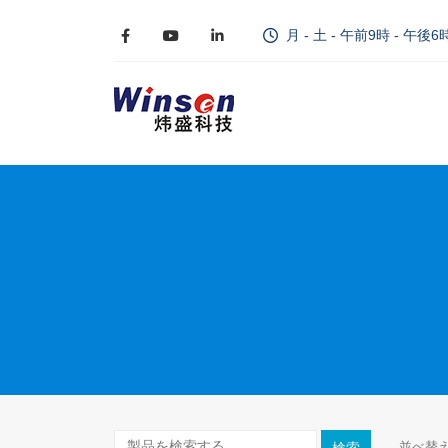
月 - 土 - 午前9時 - 午後6
並べ替