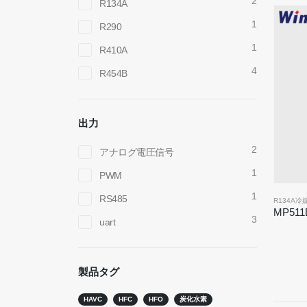
2
R134A
1
R290
1
R410A
4
R454B
出力
2
アナログ電圧信号
1
PWM
1
RS485
R134A
3
uart
お問い合わせ
ホット
R290セ
製品タグ
住所
：No.299 Jinsuo Road、国立ハイテクゾー
ン、Zhengzhou
R454B
HAVC
HFC
HFO
炭化水素