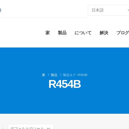
時
家
製品
について
解決
ブログ
家
製品
製品タグ -
R454B
R454B
え：