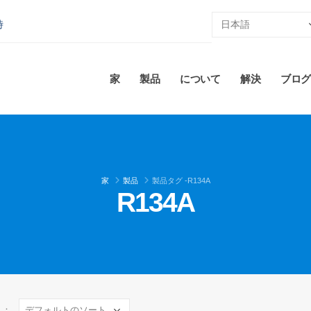
時
家
製品
について
解決
ブログ
家
製品
製品タグ -
R134A
R134A
え：