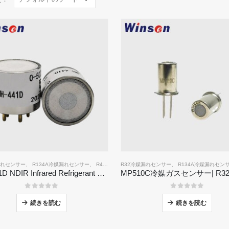
漏れセンサー
、
R134A冷媒漏れセンサー
、
R410A冷媒漏れセンサー
R32冷媒漏れセンサー
、
R454B冷媒漏れセンサー
、
R134A冷媒漏れセン
MH-441D NDIR Infrared Refrigerant Sensor | High Sensitivity | HVAC & Industrial Safety | Long Lifespan
0
5つのうち
0
5つのうち
続きを読む
続きを読む