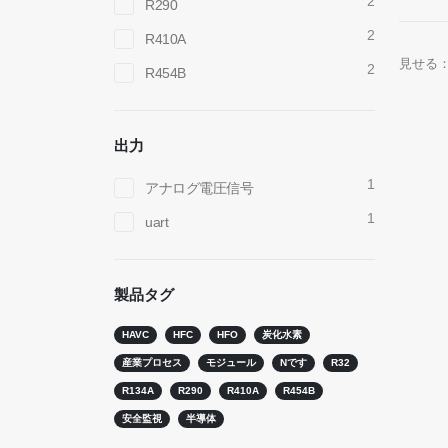
2
R290
2
R410A
見せる
2
R454B
出力
1
アナログ電圧信号
1
uart
お問い合わせ
ホット
R290セ
製品タグ
住所
：No.299 Jinsuo Road、国立ハイテクゾー
ン、Zhengzhou
R454B
HAVC
HFC
HFO
炭化水素
電話
：
0086-371-67169097
R32セン
産業プロセス
モジュール
Nです
R32
メール
：
cece@winsensor.com
R134A
R290
R410A
R454B
R410セ
安全監視
半導体
whatsapp
： +
8618595618735
R454B