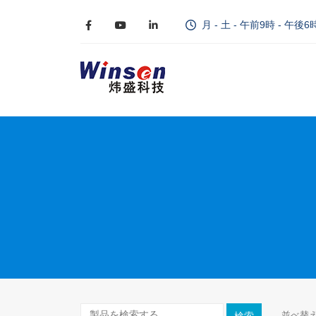
月 - 土 - 午前9時 - 午後6
並べ替