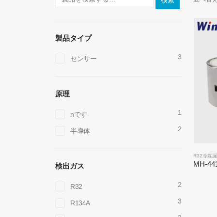
検索
製品タイプ
3
センサー
原理
1
nです
2
半導体
R32冷媒
検出ガス
2
R32
3
R134A