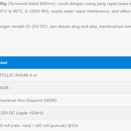
45g
(Termasuk kabel 600mm), cocok dengan ruang yang rapat tanpa 
40°C to 80°C, 0–100% RH), resists water vapor interference, and offer
egangan rendah (5–25V DC), dan desain plug-and-play, membuatnya kom
tail
RT512C-R454B-4-of
454B
framerah Non-Dispersif (NDIR)
–25V DC (ripple <50mV)
0 mA (rata -rata) / ≤60 mA (puncak) @12v