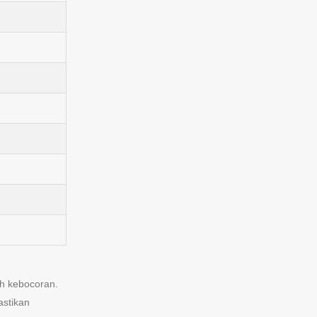
ah kebocoran.
astikan