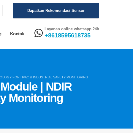
Dapatkan Rekomendasi Sensor
Layanan online whatsapp 24h
g
Kontak
+8618595618735
NOLOGY FOR HVAC & INDUSTRIAL SAFETY MONITORING
 Module | NDIR
ty Monitoring