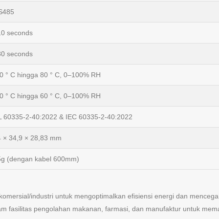
S485
10 seconds
30 seconds
0 ° C hingga 80 ° C, 0–100% RH
0 ° C hingga 60 ° C, 0–100% RH
L 60335-2-40:2022 & IEC 60335-2-40:2022
 × 34,9 × 28,83 mm
5g (dengan kabel 600mm)
a komersial/industri untuk mengoptimalkan efisiensi energi dan menceg
lam fasilitas pengolahan makanan, farmasi, dan manufaktur untuk mem