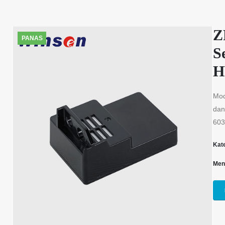
Z
PANAS
S
H
Mod
dan
603
Kat
Men