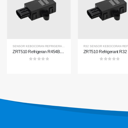
Hubungi kami
Produ
Sensor R
Alamat
: No.299 Jinssuo Road, Zona Teknologi
SENSOR KEBOCORAN REFRIGERAN R454B
Tinggi Nasional, Zhengzhou
ZRT510 Refrigeran R454B Sensor Module-Sensor Refrigeran NDIR berkinerja tinggi
Sensor 
Tel
:
0086-371-67169097
Sensor R
0
dari 5
0
dari 5
E-mail
:
cece@winsensor.com
Sensor R
Whatsapp
: +
8618595618735
Sensor 
Wechat wechat
: 1856903598