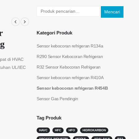
Mencari
r
Kategori Produk
ng
Sensor kebocoran refrigeran R134a
R290 Sensor Kebocoran Refrigeran
pat di HVAC
R32 Sensor Kebocoran Refrigeran
atuhan UL/IEC
Sensor kebocoran refrigeran R410A
Sensor kebocoran refrigeran R454B
Sensor Gas Pendingin
Tag Produk
HAVC
HFC
HFO
HIDROKARBON
PROSES INDUSTRI
MODUL
ADALAH N
R32