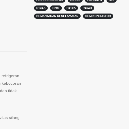
R134A
R290
R410A
R454B
PEMANTAUAN KESELAMATAN
SEMIKONDUKTOR
 refrigeran
i kebocoran
dan tidak
itas silang