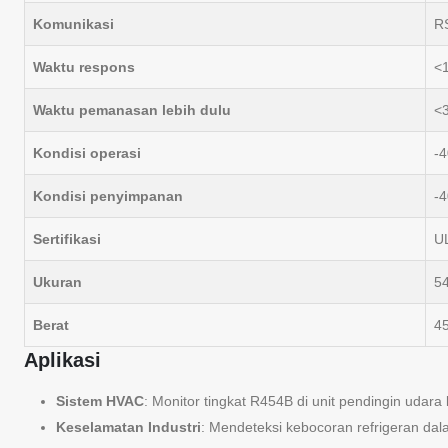
Komunikasi
R
Waktu respons
<
Waktu pemanasan lebih dulu
<
Kondisi operasi
-4
Kondisi penyimpanan
-4
Sertifikasi
U
Ukuran
54
Berat
4
Aplikasi
Sistem HVAC
: Monitor tingkat R454B di unit pendingin udar
Keselamatan Industri
: Mendeteksi kebocoran refrigeran da