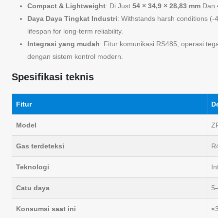
Compact & Lightweight
: Di Just
54 × 34,9 × 28,83 mm
Dan
Daya Daya Tingkat Industri
: Withstands harsh conditions (-
lifespan for long-term reliability.
Integrasi yang mudah
: Fitur komunikasi RS485, operasi t
dengan sistem kontrol modern.
Spesifikasi teknis
Fitur
De
Model
Z
Gas terdeteksi
R
Teknologi
In
Catu daya
5
Konsumsi saat ini
≤3