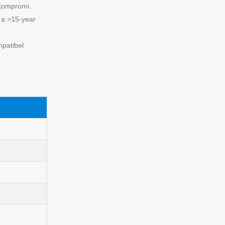
kompromi.
s a >15-year
patibel