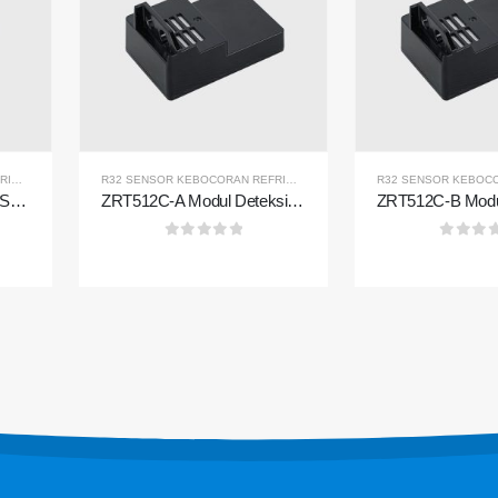
k panas
Solusi kami
Deteksi kebocoran refrigeran untuk si
290
R32 SENSOR KEBOCORAN REFRIGERAN
R32 SENSOR KEBOCORAN REFRIGERAN
,
R290 SENSOR KEBOCORAN 
HVAC
ZRT510 Refrigerant R32 Sensor Module-Sensor Refrigeran NDIR berkinerja tinggi
ZRT512C-A Modul Deteksi Refrigeran | Sensor Gas NDIR untuk R32, R454B, R290 | Catu daya tegangan lebar
R454B
Pemantauan Refrigeran Rantai Dingin
32
0
dari 5
0
dari 
Pemantauan Sistem Pendingin Pusat 
410
Pemantauan Keselamatan Refrigeran 
R454B
Penyimpanan Dingin
Pemantauan Gas Refrigerasi Industri
Lihat lebih banyak