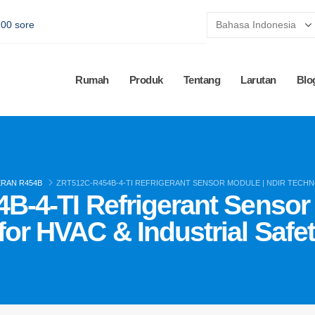
:00 sore
Rumah
Produk
Tentang
Larutan
Blo
RAN R454B
ZRT512C-R454B-4-TI REFRIGERANT SENSOR MODULE | NDIR TECH
-4-TI Refrigerant Sensor
or HVAC & Industrial Safe