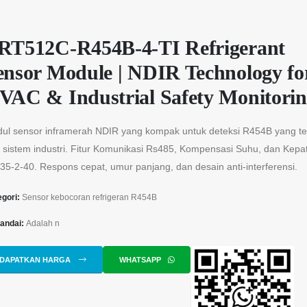
RT512C-R454B-4-TI Refrigerant
ensor Module | NDIR Technology fo
VAC & Industrial Safety Monitori
ul sensor inframerah NDIR yang kompak untuk deteksi R454B yang te
 sistem industri. Fitur Komunikasi Rs485, Kompensasi Suhu, dan Kep
35-2-40. Respons cepat, umur panjang, dan desain anti-interferensi.
egori:
Sensor kebocoran refrigeran R454B
andai:
Adalah n
DAPATKAN HARGA
WHATSAPP