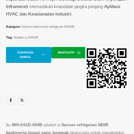
Inframerah
memastikan keandalan jangka panjang
Aplikasi
HVAC dan Keselamatan Industri
.
Kategori:
Sensor kebocoran refrigeran R454B
Tag:
Adalah n
,
R454B
DAPATKAN
WHATSAPP
HARGA
Itu
MH-441D-454B
adalah a
Sensor refrigeran NDIR
berkinerja tinggi yang kompak
dirancang untuk mendeteksi