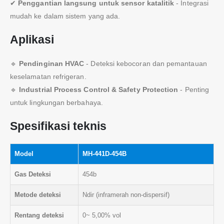
✔
Penggantian langsung untuk sensor katalitik
- Integrasi
mudah ke dalam sistem yang ada.
Aplikasi
🔹
Pendinginan HVAC
- Deteksi kebocoran dan pemantauan
keselamatan refrigeran.
🔹
Industrial Process Control & Safety Protection
- Penting
untuk lingkungan berbahaya.
Spesifikasi teknis
Model
MH-441D-454B
Gas Deteksi
454b
Metode deteksi
Ndir (inframerah non-dispersif)
Rentang deteksi
0~ 5,00% vol