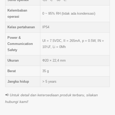
Kelembaban
0 ~ 95% RH (tidak ada kondensasi)
operasi
Kelas pertahanan
IP54
Power &
UI = 7.5VDC, II = 265mA, p = 0.5W, IN =
Communication
10¼F, Li = 0Mh
Safety
Ukuran
Φ20 × 22,4 mm
Berat
35 g
Jangka hidup
> 5 years
📢
Untuk detail dan ketersediaan produk terbaru, silakan
hubungi kami!