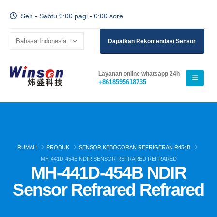
Sen - Sabtu 9:00 pagi - 6:00 sore
Dapatkan Rekomendasi Sensor
Layanan online whatsapp 24h
+8618595618735
RUMAH
PRODUK
SENSOR KEBOCORAN REFRIGERAN R454B
MH-441D-454B NDIR SENSOR REFRARED REFRARED
MH-441D-454B NDIR
Sensor Refrared Refrared