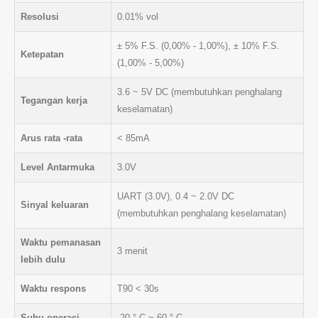
Resolusi
0.01% vol
± 5% F.S. (0,00% - 1,00%), ± 10% F.S.
Ketepatan
(1,00% - 5,00%)
3.6 ~ 5V DC (membutuhkan penghalang
Tegangan kerja
keselamatan)
Arus rata -rata
< 85mA
Level Antarmuka
3.0V
UART (3.0V), 0.4 ~ 2.0V DC
Sinyal keluaran
(membutuhkan penghalang keselamatan)
Waktu pemanasan
3 menit
lebih dulu
Waktu respons
T90 < 30s
Suhu operasi
-20 ° C ~ 60 ° C.