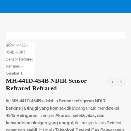
MH-441D-454B NDIR Sensor
Refrared Refrared
Itu
MH-441D-454B
adalah a
Sensor refrigeran NDIR
berkinerja tinggi yang kompak
dirancang untuk mendeteksi
454b Refrigeran
. Dengan
Akurasi, selektivitas, dan
kemandirian oksigen yang unggul
, itu menyediakan
Deteksi
cepat dan stabil
. Itu maju
Teknologi Deteksi Gas Penyerapan