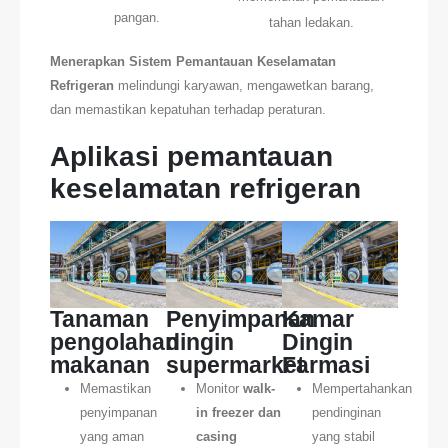
pangan.
tahan ledakan.
Menerapkan Sistem Pemantauan Keselamatan
Refrigeran
melindungi karyawan, mengawetkan barang,
dan memastikan kepatuhan terhadap peraturan.
Aplikasi pemantauan
keselamatan refrigeran
Tanaman
Penyimpanan
Kamar
pengolahan
dingin
Dingin
makanan
supermarket
Farmasi
Memastikan
Monitor
walk-
Mempertahankan
penyimpanan
in freezer dan
pendinginan
yang aman
casing
yang stabil