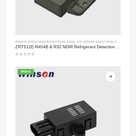
SENSOR KEBOCORAN REFRIGERAN R454B
,
R32 SENSOR KEBOCORAN REFRIGERAN
ZRT512E-R454B & R32 NDIR Refrigerant Detection Module, RS485 HVAC Sensor, UL/IEC Certified
0
dari 5
PANAS