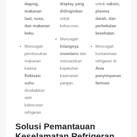
daging,
display yang
untuk
vaksin,
makanan
didinginkan
plasma
laut, susu,
untuk
darah, dan
dan makanan
kebocoran.
perbekalan
beku
.
kesehatan
.
Mencegah
Mencegah
hilangnya
Mencegah
pembusukan
inventaris
dan
kontaminasi
makanan
memastikan
refrigeran di
karena
kepatuhan
Area
fluktuasi
keamanan
penyimpanan
suhu
pangan.
farmasi
.
disebabkan
oleh
kebocoran
refrigeran.
Solusi Pemantauan
Keselamatan Refrigeran