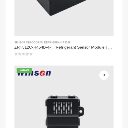
SENSOR KEBOCORAN REFRIGERAN R454B
ZRT512C-R454B-4-TI Refrigerant Sensor Module | NDIR Technology for HVAC & Industrial Safety Monitoring
0
dari 5
PANAS