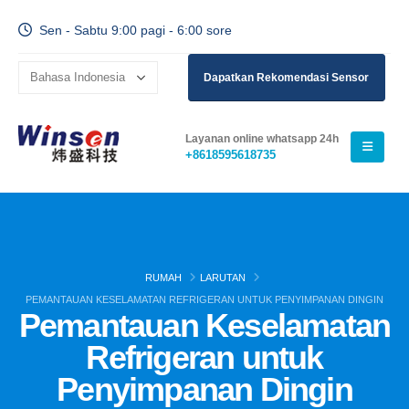
Sen - Sabtu 9:00 pagi - 6:00 sore
Dapatkan Rekomendasi Sensor
Layanan online whatsapp 24h
+8618595618735
RUMAH
LARUTAN
PEMANTAUAN KESELAMATAN REFRIGERAN UNTUK PENYIMPANAN DINGIN
Pemantauan Keselamatan
Refrigeran untuk
Penyimpanan Dingin