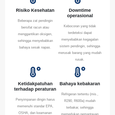
Risiko Kesehatan
Downtime
operasional
Beberapa zat pendingin
Kebocoran yang tidak
bersifat racun atau
terdeteksi dapat
menggantikan oksigen,
menyebabkan kegagalan
sehingga menyebabkan
sistem pendingin, sehingga
bahaya sesak napas.
merusak barang yang mudah
rusak.
Ketidakpatuhan
Bahaya kebakaran
terhadap peraturan
Refrigeran tertentu (mis.,
Penyimpanan dingin harus
R290, R600a) mudah
memenuhi standar EPA,
terbakar, sehingga
OSHA, dan keamanan
memerlukan pemantauan