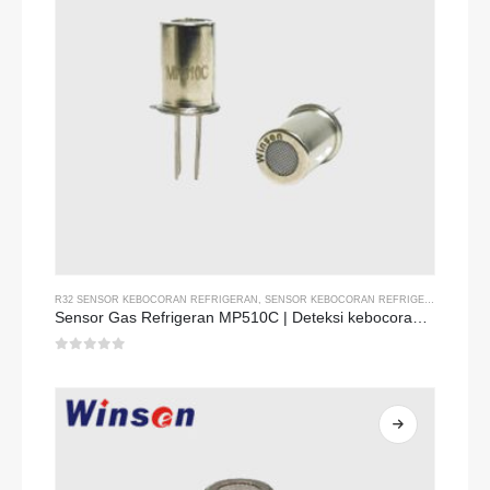
R32 SENSOR KEBOCORAN REFRIGERAN
,
SENSOR KEBOCORAN REFRIGERAN R134A
,
Sensor Gas Refrigeran MP510C | Deteksi kebocoran freon sensitivitas tinggi untuk R32, R134A, R410A, R290
0
dari 5