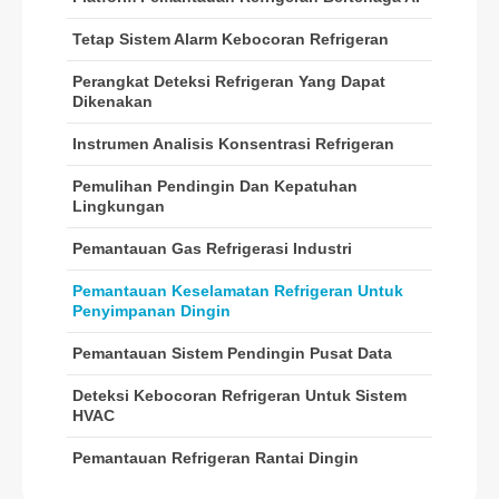
Produk panas
Tetap Sistem Alarm Kebocoran Refrigeran
Sensor R290
Perangkat Deteksi Refrigeran Yang Dapat
Sensor R454B
Dikenakan
Sensor R32
Instrumen Analisis Konsentrasi Refrigeran
Sensor R410
Pemulihan Pendingin Dan Kepatuhan
Lingkungan
Sensor R454B
Solusi kami
Pemantauan Gas Refrigerasi Industri
Deteksi kebocoran refrigeran untuk
Pemantauan Keselamatan Refrigeran Untuk
sistem HVAC
Penyimpanan Dingin
Pemantauan Refrigeran Rantai
Pemantauan Sistem Pendingin Pusat Data
Dingin
Deteksi Kebocoran Refrigeran Untuk Sistem
Pemantauan Sistem Pendingin Pusat
HVAC
Data
Pemantauan Refrigeran Rantai Dingin
Pemantauan Keselamatan
Refrigeran untuk Penyimpanan