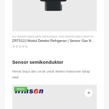
R32 SENSOR KEBOCORAN REFRIGERAN
,
R290 SENSOR KEBOCORAN REFRIGERAN
,
S
ZRT512J Modul Deteksi Refrigeran | Sensor Gas NDIR untuk R32, R454B, R290 | Komunikasi RS485
0
dari 5
Sensor semikonduktor
Hemat biaya dan cocok untuk deteksi kebocoran tahap
awal.
PANAS