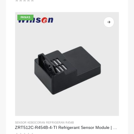
0
dari 5
PANAS
SENSOR KEBOCORAN REFRIGERAN R454B
ZRT512C-R454B-4-TI Refrigerant Sensor Module | NDIR Technology for HVAC & Industrial Safety Monitoring