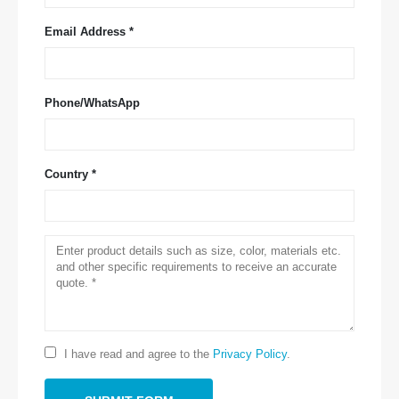
Email Address *
Phone/WhatsApp
Country *
Hubungi kami
Alamat
: No.299 Jinssuo Road, Zona Teknologi Tinggi Nasional,
Zhengzhou
Tel
:
0086-371-67169097
E-mail
:
cece@winsensor.com
Whatsapp
: +
8618595618735
I have read and agree to the
Privacy Policy
.
Wechat wechat
: 1856903598