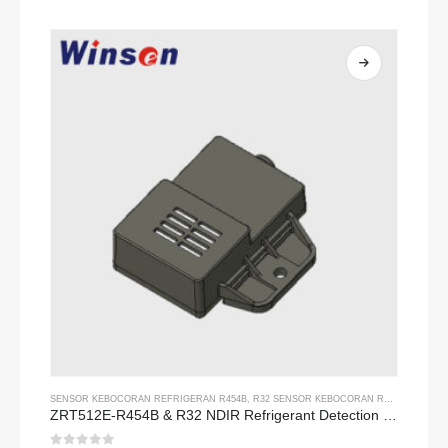
0
dari 5
SENSOR KEBOCORAN REFRIGERAN R454B
,
R32 SENSOR KEBOCORAN REFRIGERAN
ZRT512E-R454B & R32 NDIR Refrigerant Detection Module, RS485 HVAC Sensor, UL/IEC Certified