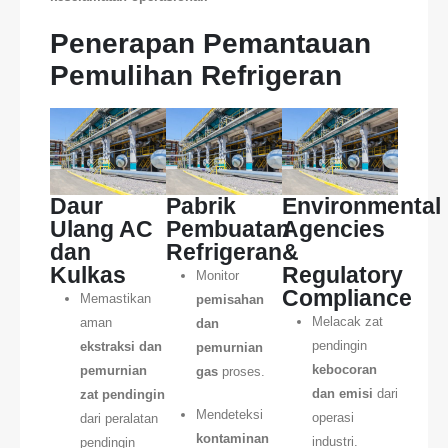
Penerapan Pemantauan
Pemulihan Refrigeran
Daur
Pabrik
Environmental
Ulang AC
Pembuatan
Agencies
dan
Refrigeran
&
Kulkas
Regulatory
Monitor
Compliance
Memastikan
pemisahan
Melacak zat
aman
dan
pendingin
ekstraksi dan
pemurnian
kebocoran
pemurnian
gas
proses.
dan emisi
dari
zat pendingin
Mendeteksi
operasi
dari peralatan
kontaminan
industri.
pendingin