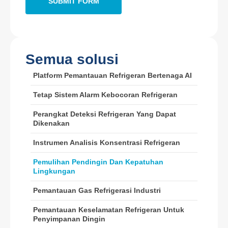
Semua solusi
Wechat wechat
Whatsapp
Platform Pemantauan Refrigeran Bertenaga AI
Produk panas
Tetap Sistem Alarm Kebocoran Refrigeran
Sensor R290
Perangkat Deteksi Refrigeran Yang Dapat
Sensor R454B
Dikenakan
Sensor R32
Instrumen Analisis Konsentrasi Refrigeran
Sensor R410
Pemulihan Pendingin Dan Kepatuhan
Lingkungan
Sensor R454B
Solusi kami
Pemantauan Gas Refrigerasi Industri
Deteksi kebocoran refrigeran untuk
Pemantauan Keselamatan Refrigeran Untuk
sistem HVAC
Penyimpanan Dingin