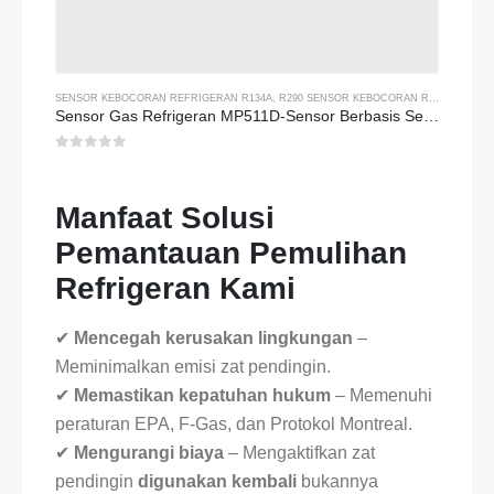
SENSOR KEBOCORAN REFRIGERAN R134A
,
R290 SENSOR KEBOCORAN REFRIGERAN
Sensor Gas Refrigeran MP511D-Sensor Berbasis Semikonduktor untuk Deteksi Kebocoran Refrigeran
0
dari 5
Manfaat Solusi
Pemantauan Pemulihan
Refrigeran Kami
✔
Mencegah kerusakan lingkungan
–
Meminimalkan emisi zat pendingin.
✔
Memastikan kepatuhan hukum
– Memenuhi
peraturan EPA, F-Gas, dan Protokol Montreal.
✔
Mengurangi biaya
– Mengaktifkan zat
pendingin
digunakan kembali
bukannya