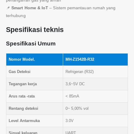
📌
Smart Home & IoT
– Sistem pemantauan rumah yang
terhubung
Spesifikasi teknis
Spesifikasi Umum
Nomor Model.
MH-Z1542B-R32
Gas Deteksi
Refrigeran (R32)
Tegangan kerja
3,6~5V DC
Arus rata -rata
< 85mA
Rentang deteksi
0~ 5,00% vol
Level Antarmuka
3.0V
Sinyal keluaran
UART