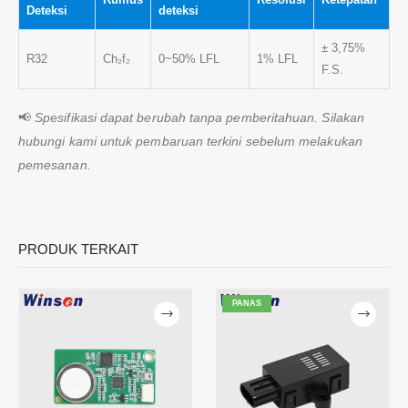
Deteksi
deteksi
± 3,75%
R32
Ch₂f₂
0~50% LFL
1% LFL
F.S.
📢
Spesifikasi dapat berubah tanpa pemberitahuan. Silakan
hubungi kami untuk pembaruan terkini sebelum melakukan
pemesanan.
PRODUK TERKAIT
Hubungi kami
Alamat
: No.299 Jinssuo Road, Zona Teknologi Tinggi Nasional,
PANAS
Zhengzhou
Tel
:
0086-371-67169097
E-mail
:
cece@winsensor.com