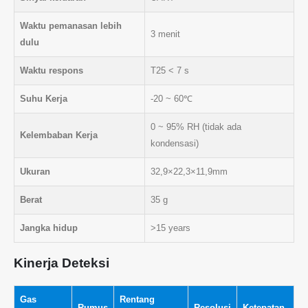
Waktu pemanasan lebih
3 menit
dulu
Waktu respons
T25 < 7 s
Suhu Kerja
-20 ~ 60℃
0 ~ 95% RH (tidak ada
Kelembaban Kerja
kondensasi)
Ukuran
32,9×22,3×11,9mm
Berat
35 g
Jangka hidup
>15 years
Kinerja Deteksi
Gas
Rentang
Rumus
Resolusi
Ketepatan