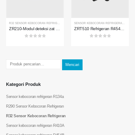
Whatsapp
: +
8618595618735
Wechat wechat
: 1856903598
R32 SENSOR KEBOCORAN REFRIGERAN
,
SENSOR KEBOCORAN REFRIGERAN R454B
SENSOR KEBOCORAN REFRIGERAN R454B
ZR210-Modul deteksi zat pendingin
ZRT510 Refrigeran R454B Sensor Module-Sensor Refrigeran NDIR berkinerja tinggi
0
dari 5
0
dari 5
Wechat wechat
Whatsapp
Mencari
Produk panas
Sensor R290
Kategori Produk
Sensor R454B
Sensor kebocoran refrigeran R134a
Sensor R32
R290 Sensor Kebocoran Refrigeran
Sensor R410
R32 Sensor Kebocoran Refrigeran
Sensor R454B
Sensor kebocoran refrigeran R410A
Solusi kami