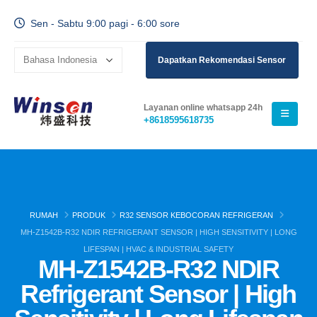
Sen - Sabtu 9:00 pagi - 6:00 sore
Dapatkan Rekomendasi Sensor
Layanan online whatsapp 24h
+8618595618735
RUMAH
PRODUK
R32 SENSOR KEBOCORAN REFRIGERAN
MH-Z1542B-R32 NDIR REFRIGERANT SENSOR | HIGH SENSITIVITY | LONG
LIFESPAN | HVAC & INDUSTRIAL SAFETY
MH-Z1542B-R32 NDIR
Refrigerant Sensor | High