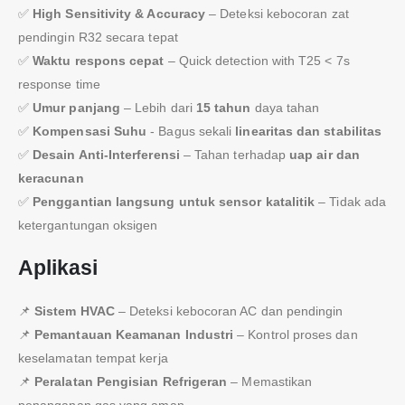
✅
High Sensitivity & Accuracy
– Deteksi kebocoran zat
pendingin R32 secara tepat
✅
Waktu respons cepat
– Quick detection with T25 < 7s
response time
✅
Umur panjang
– Lebih dari
15 tahun
daya tahan
✅
Kompensasi Suhu
- Bagus sekali
linearitas dan stabilitas
✅
Desain Anti-Interferensi
– Tahan terhadap
uap air dan
keracunan
✅
Penggantian langsung untuk sensor katalitik
– Tidak ada
ketergantungan oksigen
Aplikasi
📌
Sistem HVAC
– Deteksi kebocoran AC dan pendingin
📌
Pemantauan Keamanan Industri
– Kontrol proses dan
keselamatan tempat kerja
📌
Peralatan Pengisian Refrigeran
– Memastikan
penanganan gas yang aman