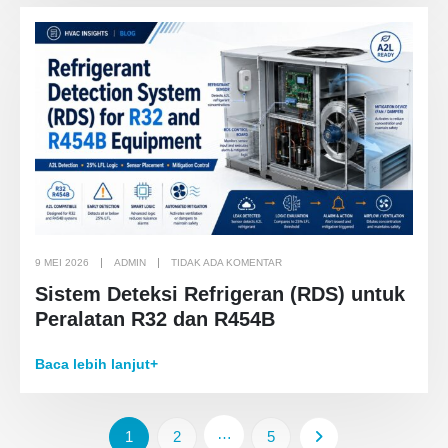
9 MEI 2026
ADMIN
TIDAK ADA KOMENTAR
Sistem Deteksi Refrigeran (RDS) untuk
Peralatan R32 dan R454B
Baca lebih lanjut+
…
1
2
5