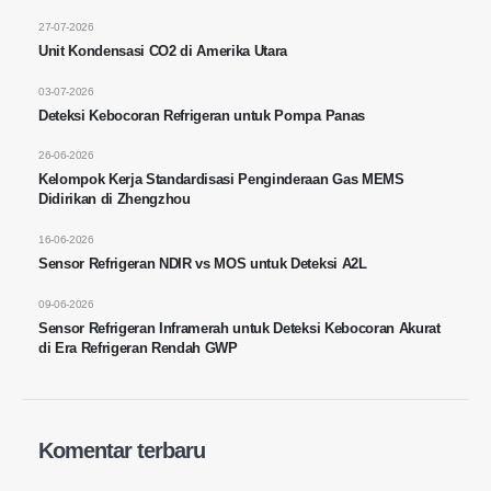
Tel
:
0086-371-67169097
27-07-2026
E-mail
:
cece@winsensor.com
Unit Kondensasi CO2 di Amerika Utara
Whatsapp
: +
8618595618735
03-07-2026
Deteksi Kebocoran Refrigeran untuk Pompa Panas
Wechat wechat
: 1856903598
26-06-2026
Kelompok Kerja Standardisasi Penginderaan Gas MEMS
Didirikan di Zhengzhou
16-06-2026
Sensor Refrigeran NDIR vs MOS untuk Deteksi A2L
Wechat wechat
Whatsapp
09-06-2026
Produk panas
Sensor Refrigeran Inframerah untuk Deteksi Kebocoran Akurat
di Era Refrigeran Rendah GWP
Sensor R290
Sensor R454B
Sensor R32
Komentar terbaru
Sensor R410