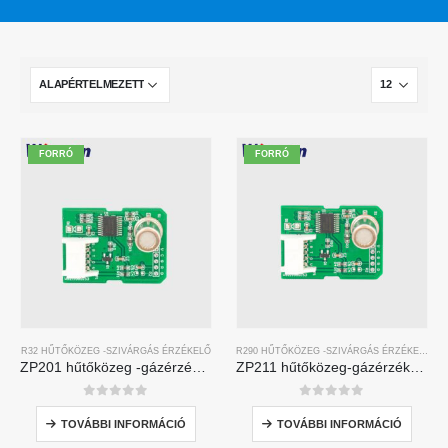
FORRÓ
FORRÓ
R32 HŰTŐKÖZEG -SZIVÁRGÁS ÉRZÉKELŐ
R290 HŰTŐKÖZEG -SZIVÁRGÁS ÉRZÉKELŐ
ZP201 hűtőközeg -gázérzékelő modul | Nagy érzékenységű R32 szivárgás-érzékelő
ZP211 hűtőközeg-gázérzékelő modul-Nagy-érzékenységi érzékelő a hűtőközeg szivárgásának észlelésére
0
5 -ből
0
5 -ből
TOVÁBBI INFORMÁCIÓ
TOVÁBBI INFORMÁCIÓ