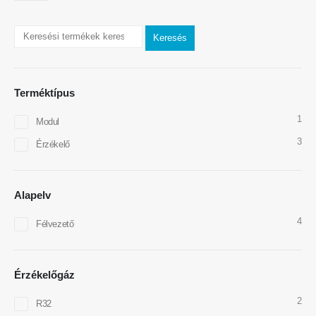
Keresés
Terméktípus
1
Modul
Vegye fel velünk a kapcsolatot
3
Érzékelő
Cím
: No.299 Jinsuo Road, Nemzeti High-Tech zóna, Zhengzhou
Televíziós
:
0086-371-67169097
Alapelv
Email
:
cece@winsensor.com
4
Félvezető
WhatsApp
: +
8618595618735
Wechat
: 18569903598
Érzékelőgáz
2
R32