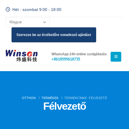
Hét - szombat 9:00 - 18:00
Szerezze be az érzékelőre vonatkozó ajánlást
WhatsApp 24h online szolgáltatás
+8618595618735
OTTHON
TERMÉKEK
TERMÉKCÍMKE -
FÉLVEZETŐ
Félvezető