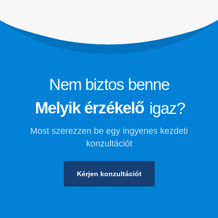
Hűtőközeg biztonsági megfigyelése a
hidegtároláshoz
Ipari hűtőgázfigyelés
Tekintse meg többet
Kövessen minket
Nem biztos benne
Melyik érzékelő
igaz?
Most szerezzen be egy ingyenes kezdeti
konzultációt
Kérjen konzultációt
Winsen. © 2026. Minden jog fenntartva
Adatvédelmi szabályzat